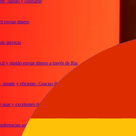
rápido y confiable
nviar dinero
ervicio
 rápido enviar dinero a través de Ria
ple y eficiente. Gracias Ria
ar y excelentes tipos de cambio
rencias son rápidas y seguras