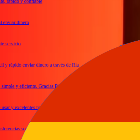
rápido y confiable
nviar dinero
ervicio
 rápido enviar dinero a través de Ria
ple y eficiente. Gracias Ria
ar y excelentes tipos de cambio
rencias son rápidas y seguras