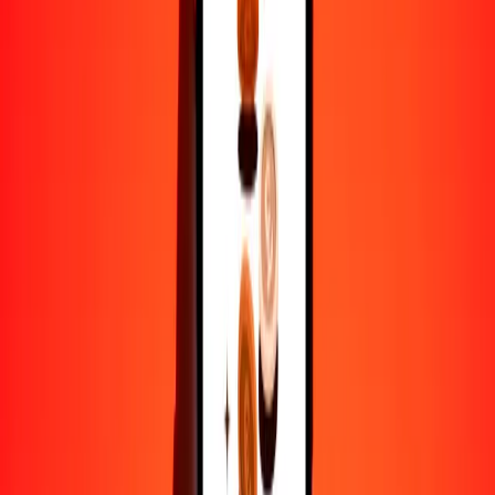
BRL
XOF
1
BRL
111.65346
XOF
5
BRL
558.26730
XOF
25
BRL
2791.33651
XOF
50
BRL
5582.67302
XOF
100
BRL
11,165.34604
XOF
500
BRL
55,826.73018
XOF
1000
BRL
111,653.46035
XOF
10,000
BRL
1,116,534.60351
XOF
Por qué elegir Ria Money Transfer para enviar dinero
internacionalmente
Más de 35 años de experiencia confiable
Entrega rápida y conveniente
Envía dinero en pocos toques a más de 190 países con Ria.