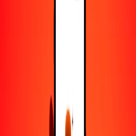
5
XOF
0.04478
BRL
25
XOF
0.22391
BRL
50
XOF
0.44781
BRL
100
XOF
0.89563
BRL
500
XOF
4.47814
BRL
1000
XOF
8.95628
BRL
10,000
XOF
89.56283
BRL
Convertir franco CFA de África Occidental a real
brasileño
XOF
BRL
1
XOF
0.00896
BRL
5
XOF
0.04478
BRL
25
XOF
0.22391
BRL
50
XOF
0.44781
BRL
100
XOF
0.89563
BRL
500
XOF
4.47814
BRL
1000
XOF
8.95628
BRL
10,000
XOF
89.56283
BRL
Convertir real brasileño a franco CFA de África
Occidental