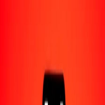
Acerca de Ria
Descubre nuestra historia y propósito.
Recursos
Obtén más información sobre Ria Money Transfer,
incluyendo nuestros servicios y soporte.
100 franco CFA de África Occidental a real
brasileño hoy
Convierte XOF a BRL al tipo de cambio actual