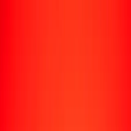
Rastrear una transferencia
Ubicaciones
Recursos
Centro de ayuda
Encuentra respuestas y soporte al cliente.
Servicios
Cobro de cheques, pago de facturas y más.
Carreras
Únete al equipo global de Ria.