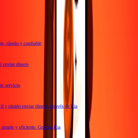
Transferencias confiables desde hace 38+ años EN TODO EL
MUNDO
Lo que dicen nuestros clientes de Ria
, rápido y confiable
 enviar dinero
 servicio
 y rápido enviar dinero a través de Ria
imple y eficiente. Gracias Ria