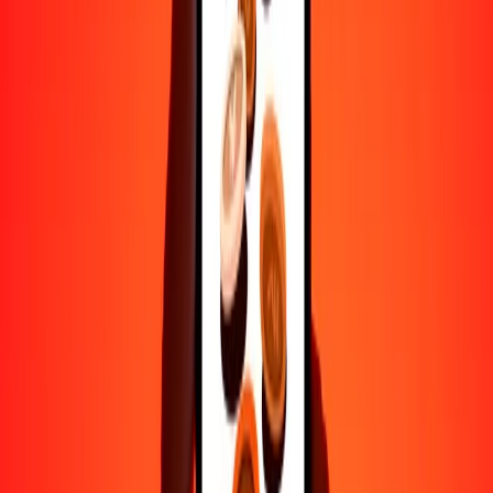
Transferencias seguras en todo el mundo
Confía en nosotros: hemos realizado más de mil millones de
transferencias seguras.
Ayuda de personas reales
Contacta a nuestro equipo de soporte 24/7 cuando lo necesites.
4.8 ★ en Play Store
Hazlo todo con la app de Ria
Envía dinero a más de 200 países, rastrea transferencias, guarda
destinatarios, encuentra sucursales cercanas y mucho más. Descarga
la app para comenzar.
Descarga la app
4.8 ★ en Play Store