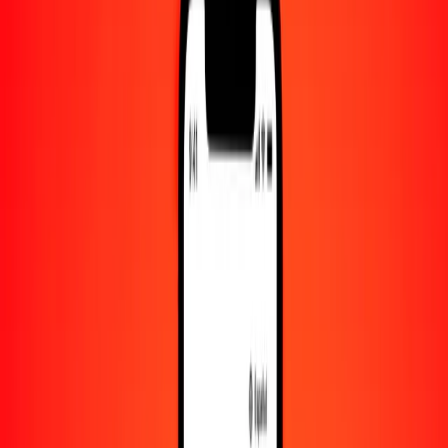
Cantidad
XOF
Convertido a
BRL
1,00 XOF = 0.00895628 BRL
franco CFA de África Occidental a real brasileño — Actualizado el
9 de agosto de 2026 00:00 UTC
Enviar dinero
Usamos el tipo de cambio interbancario solo como referencia.
Inicia sesión para ver los tipos de envío reales.
Tipos de cambio XOF a BRL hoy
Convertir franco CFA de África Occidental a real brasileño
Convertir real brasileño a franco CFA de África Occidental
XOF
BRL
1
XOF
0.00896
BRL