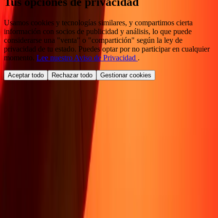
Tus opciones de privacidad
Usamos cookies y tecnologías similares, y compartimos cierta
información con socios de publicidad y análisis, lo que puede
considerarse una "venta" o "compartición" según la ley de
privacidad de tu estado. Puedes optar por no participar en cualquier
momento.
Lee nuestro Aviso de Privacidad
.
Aceptar todo
Rechazar todo
Gestionar cookies