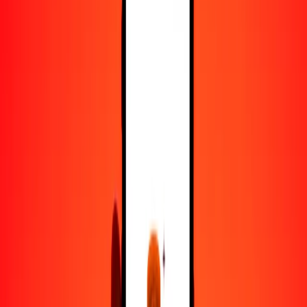
50
XAG
20,216.83263
LYD
100
XAG
40,433.66527
LYD
500
XAG
202,168.32634
LYD
1000
XAG
404,336.65267
LYD
10,000
XAG
4,043,366.52673
LYD
Convertir XAG a dinar libio
XAG
LYD
1
XAG
404.33665
LYD
5
XAG
2021.68326
LYD
25
XAG
10,108.41632
LYD
50
XAG
20,216.83263
LYD
100
XAG
40,433.66527
LYD
500
XAG
202,168.32634
LYD
1000
XAG
404,336.65267
LYD
10,000
XAG
4,043,366.52673
LYD
Convertir dinar libio a XAG
LYD
XAG
1
LYD
0.00247
XAG
5
LYD
0.01237
XAG