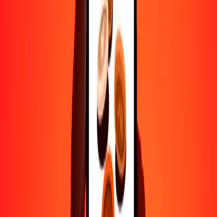
Ayuda de personas reales
Contacta a nuestro equipo de soporte 24/7 cuando lo necesites.
4.8 ★ en Play Store
Hazlo todo con la app de Ria
Envía dinero a más de 200 países, rastrea transferencias, guarda
destinatarios, encuentra sucursales cercanas y mucho más. Descarga
la app para comenzar.
Descarga la app
4.8 ★ en Play Store
Transferencias confiables desde hace 38+ años EN TODO EL
MUNDO
Lo que dicen nuestros clientes de Ria