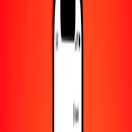
Convertido a
LYD
1,00 XAG = 404.33665267 LYD
XAG a dinar libio — Actualizado el 9 de agosto de 2026 00:00
UTC
Enviar dinero
Usamos el tipo de cambio interbancario solo como referencia.
Inicia sesión para ver los tipos de envío reales.
Tipos de cambio XAG a LYD hoy
Convertir XAG a dinar libio
Convertir dinar libio a XAG
XAG
LYD
1
XAG
404.33665
LYD
5
XAG
2021.68326
LYD
25
XAG
10,108.41632
LYD