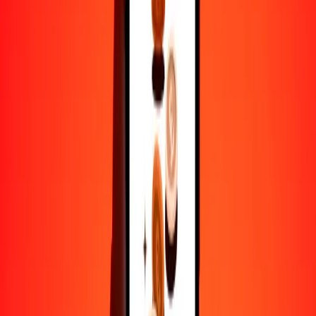
25
LYD
0.06183
XAG
50
LYD
0.12366
XAG
100
LYD
0.24732
XAG
500
LYD
1.23659
XAG
1000
LYD
2.47319
XAG
10,000
LYD
24.73187
XAG
Por qué elegir Ria Money Transfer para enviar dinero
internacionalmente
Más de 35 años de experiencia confiable
Entrega rápida y conveniente
Envía dinero en pocos toques a más de 190 países con Ria.
Transferencias seguras en todo el mundo
Confía en nosotros: hemos realizado más de mil millones de
transferencias seguras.