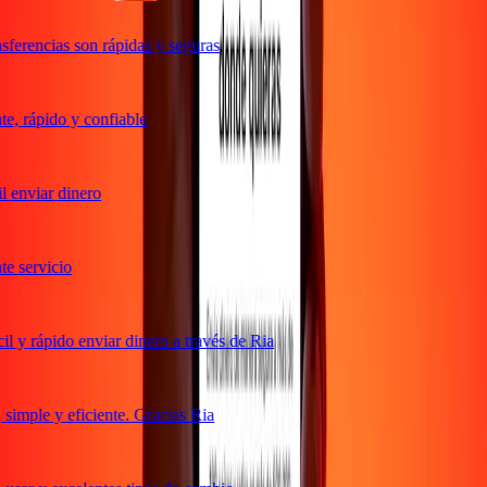
ferencias son rápidas y seguras
, rápido y confiable
 enviar dinero
 servicio
 y rápido enviar dinero a través de Ria
imple y eficiente. Gracias Ria