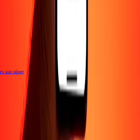
ones son súper
Empresa
Acerca de
Blog
Empleos
Seguridad
Corporativo
Conviértete en agente
Soporte