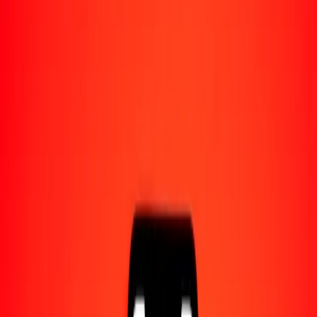
Acerca de Ria
Descubre nuestra historia y propósito.
Recursos
Obtén más información sobre Ria Money Transfer,
incluyendo nuestros servicios y soporte.
1,00 plata a dinar libio hoy
Convierte XAG a LYD al tipo de cambio actual
Cantidad
XAG