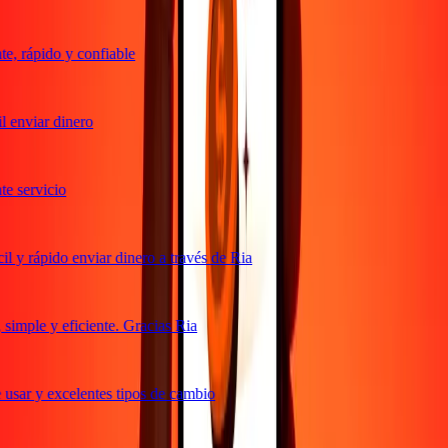
, rápido y confiable
 enviar dinero
 servicio
 y rápido enviar dinero a través de Ria
imple y eficiente. Gracias Ria
usar y excelentes tipos de cambio