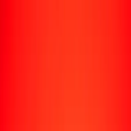
Rastrear una transferencia
Ubicaciones
Recursos
Centro de ayuda
Encuentra respuestas y soporte al cliente.
Servicios
Cobro de cheques, pago de facturas y más.
Carreras
Únete al equipo global de Ria.