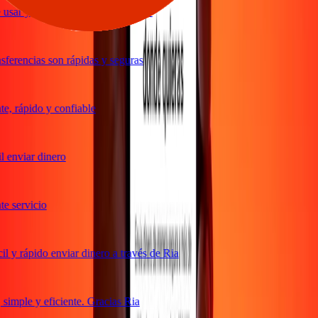
usar y excelentes tipos de cambio
ferencias son rápidas y seguras
, rápido y confiable
 enviar dinero
 servicio
 y rápido enviar dinero a través de Ria
imple y eficiente. Gracias Ria