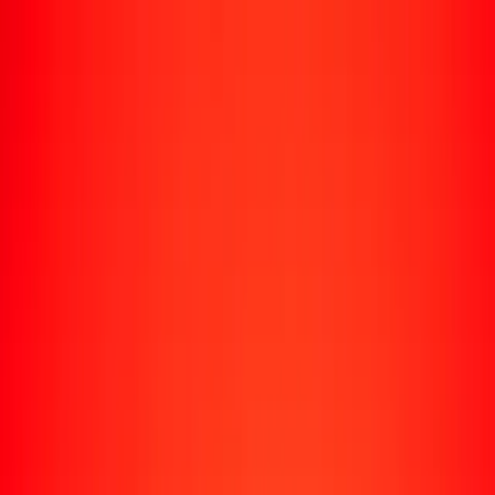
Rastrear una transferencia
Ubicaciones
Recursos
Centro de ayuda
Encuentra respuestas y soporte al cliente.
Servicios
Cobro de cheques, pago de facturas y más.
Carreras
Únete al equipo global de Ria.