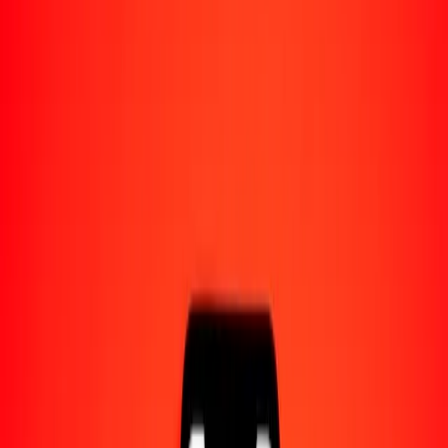
Acerca de Ria
Descubre nuestra historia y propósito.
Recursos
Obtén más información sobre Ria Money Transfer,
incluyendo nuestros servicios y soporte.
1,00 franco CFA de África Central a rufiya maldiva
hoy
Convierte XAF a MVR al tipo de cambio actual