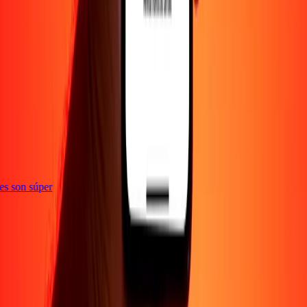
ones son súper
Empresa
Acerca de
Blog
Empleos
Seguridad
Corporativo
Conviértete en agente