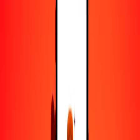
5
XAF
0.13620
MVR
25
XAF
0.68100
MVR
50
XAF
1.36201
MVR
100
XAF
2.72402
MVR
500
XAF
13.62010
MVR
1000
XAF
27.24020
MVR
10,000
XAF
272.40196
MVR
Convertir franco CFA de África Central a rufiya
XAF
MVR
1
XAF
0.02724
MVR
5
XAF
0.13620
MVR
25
XAF
0.68100
MVR
50
XAF
1.36201
MVR
100
XAF
2.72402
MVR
500
XAF
13.62010
MVR
1000
XAF
27.24020
MVR
10,000
XAF
272.40196
MVR
Convertir rufiya a franco CFA de África Central
MVR