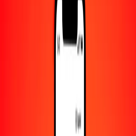
Cantidad
XAF
Convertido a
MVR
1,00 XAF = 0.02724020 MVR
franco CFA de África Central a rufiya — Actualizado el 8 de agosto
de 2026 00:00 UTC
Enviar dinero
Usamos el tipo de cambio interbancario solo como referencia.
Inicia sesión para ver los tipos de envío reales.
Tipos de cambio XAF a MVR hoy
Convertir franco CFA de África Central a rufiya
Convertir rufiya a franco CFA de África Central
XAF
MVR
1
XAF
0.02724
MVR