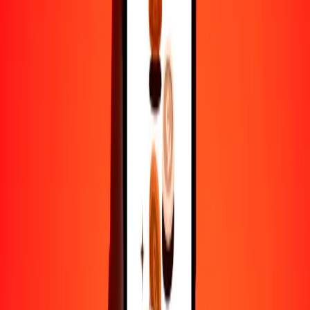
XAF
1
MVR
36.71045
XAF
5
MVR
183.55227
XAF
25
MVR
917.76137
XAF
50
MVR
1835.52274
XAF
100
MVR
3671.04548
XAF
500
MVR
18,355.22742
XAF
1000
MVR
36,710.45485
XAF
10,000
MVR
367,104.54848
XAF
Por qué elegir Ria Money Transfer para enviar dinero
internacionalmente
Más de 35 años de experiencia confiable
Entrega rápida y conveniente
Envía dinero en pocos toques a más de 190 países con Ria.
Transferencias seguras en todo el mundo
Confía en nosotros: hemos realizado más de mil millones de