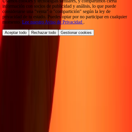
Usamos cookies y tecnologías similares, y compartimos cierta
información con socios de publicidad y análisis, lo que puede
considerarse una "venta" o "compartición" según la ley de
privacidad de tu estado. Puedes optar por no participar en cualquier
momento.
Lee nuestro Aviso de Privacidad
.
Aceptar todo
Rechazar todo
Gestionar cookies