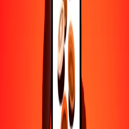
transferencias seguras.
Ayuda de personas reales
Contacta a nuestro equipo de soporte 24/7 cuando lo necesites.
4.8 ★ en Play Store
Hazlo todo con la app de Ria
Envía dinero a más de 200 países, rastrea transferencias, guarda
destinatarios, encuentra sucursales cercanas y mucho más. Descarga
la app para comenzar.
Descarga la app
4.8 ★ en Play Store
Transferencias confiables desde hace 38+ años EN TODO EL
MUNDO