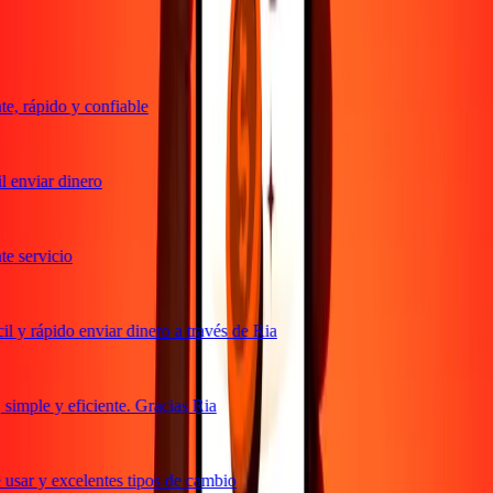
Lo que dicen nuestros clientes de Ria
, rápido y confiable
 enviar dinero
 servicio
 y rápido enviar dinero a través de Ria
imple y eficiente. Gracias Ria
usar y excelentes tipos de cambio