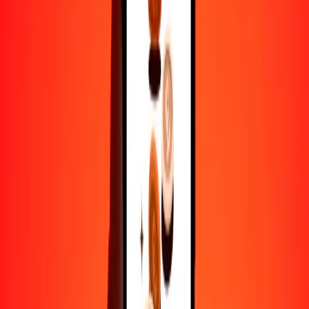
50
ZWG
223.11242
VUV
100
ZWG
446.22484
VUV
500
ZWG
2231.12421
VUV
1000
ZWG
4462.24842
VUV
10,000
ZWG
44,622.48417
VUV
Por qué elegir Ria Money Transfer para enviar dinero
internacionalmente
Más de 35 años de experiencia confiable
Entrega rápida y conveniente
Envía dinero en pocos toques a más de 190 países con Ria.
Transferencias seguras en todo el mundo
Confía en nosotros: hemos realizado más de mil millones de
transferencias seguras.