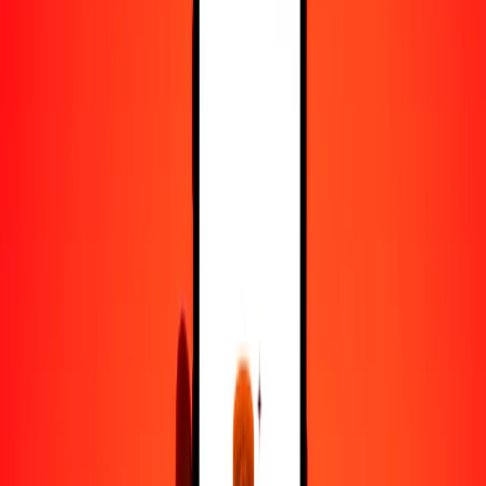
100
VUV
22.41023
ZWG
500
VUV
112.05114
ZWG
1000
VUV
224.10227
ZWG
10,000
VUV
2241.02270
ZWG
Convertir vatu a ZWG
VUV
ZWG
1
VUV
0.22410
ZWG
5
VUV
1.12051
ZWG
25
VUV
5.60256
ZWG
50
VUV
11.20511
ZWG
100
VUV
22.41023
ZWG
500
VUV
112.05114
ZWG
1000
VUV
224.10227
ZWG
10,000
VUV
2241.02270
ZWG
Convertir ZWG a vatu
ZWG
VUV
1
ZWG
4.46225
VUV
5
ZWG
22.31124
VUV
25
ZWG
111.55621
VUV