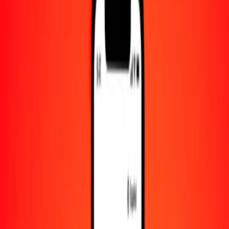
Convertido a
ZWG
1,00 VUV = 0.22410227 ZWG
vatu a ZWG — Actualizado el 9 de agosto de 2026 00:00 UTC
Enviar dinero
Usamos el tipo de cambio interbancario solo como referencia.
Inicia sesión para ver los tipos de envío reales.
Tipos de cambio VUV a ZWG hoy
Convertir vatu a ZWG
Convertir ZWG a vatu
VUV
ZWG
1
VUV
0.22410
ZWG
5
VUV
1.12051
ZWG
25
VUV
5.60256
ZWG
50
VUV
11.20511
ZWG