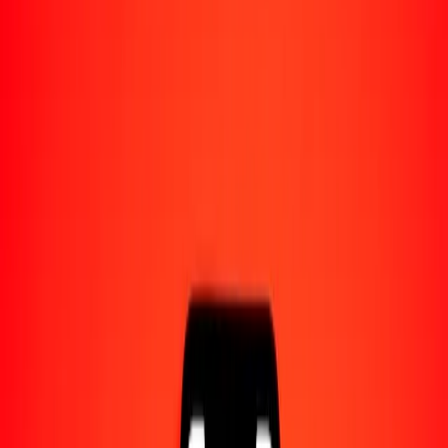
Acerca de Ria
Descubre nuestra historia y propósito.
Recursos
Obtén más información sobre Ria Money Transfer,
incluyendo nuestros servicios y soporte.
100 vatu vanuatense a oro zimbabuense hoy
Convierte VUV a ZWG al tipo de cambio actual
Cantidad
VUV