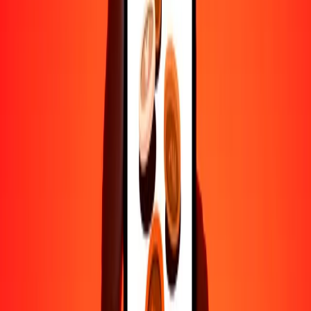
Ayuda de personas reales
Contacta a nuestro equipo de soporte 24/7 cuando lo necesites.
4.8 ★ en Play Store
Hazlo todo con la app de Ria
Envía dinero a más de 200 países, rastrea transferencias, guarda
destinatarios, encuentra sucursales cercanas y mucho más. Descarga
la app para comenzar.
Descarga la app
4.8 ★ en Play Store
Transferencias confiables desde hace 38+ años EN TODO EL
MUNDO
Lo que dicen nuestros clientes de Ria