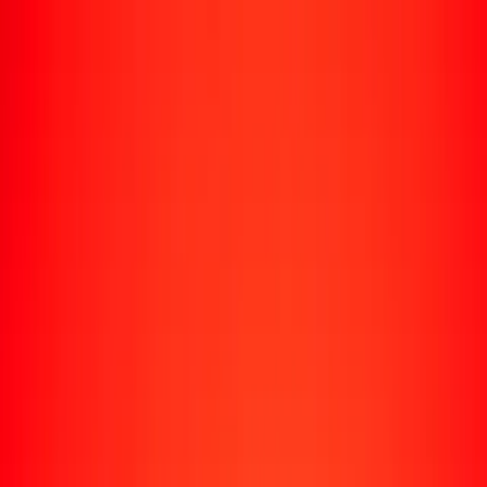
Rastrear una transferencia
Ubicaciones
Recursos
Centro de ayuda
Encuentra respuestas y soporte al cliente.
Servicios
Cobro de cheques, pago de facturas y más.
Carreras
Únete al equipo global de Ria.