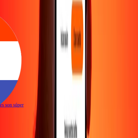
e
ones son súper