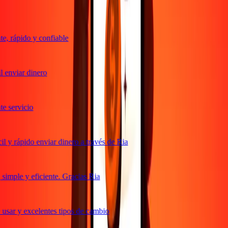
, rápido y confiable
 enviar dinero
 servicio
 y rápido enviar dinero a través de Ria
imple y eficiente. Gracias Ria
usar y excelentes tipos de cambio