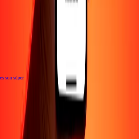
e
ones son súper
Empresa
Acerca de
Blog
Empleos
Seguridad
Corporativo
Conviértete en agente
Soporte