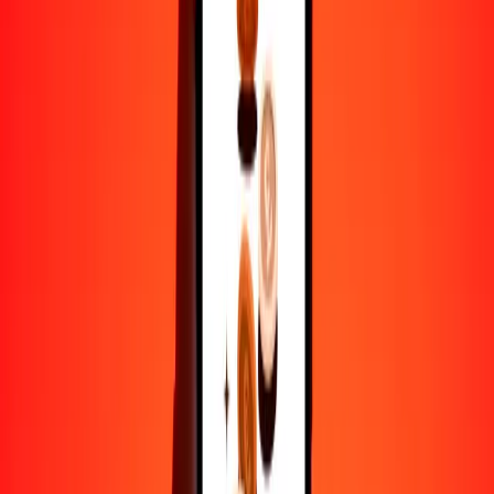
1
BMD
26,267.67815
VND
5
BMD
131,338.39074
VND
25
BMD
656,691.95368
VND
50
BMD
1,313,383.90737
VND
100
BMD
2,626,767.81474
VND
500
BMD
13,133,839.07370
VND
1000
BMD
26,267,678.14739
VND
10,000
BMD
262,676,781.47393
VND
Por qué elegir Ria Money Transfer para enviar dinero
internacionalmente
Más de 35 años de experiencia confiable
Entrega rápida y conveniente
Envía dinero en pocos toques a más de 190 países con Ria.
Transferencias seguras en todo el mundo
Confía en nosotros: hemos realizado más de mil millones de
transferencias seguras.