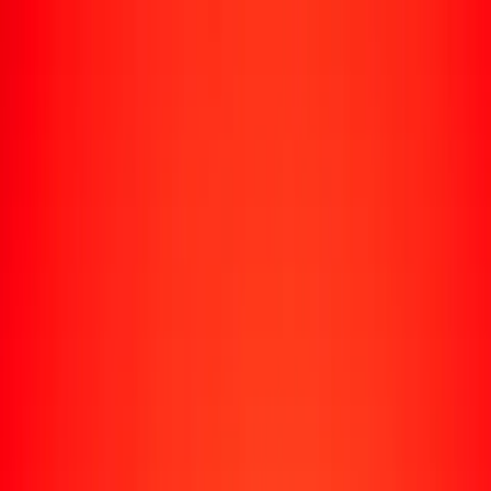
Rastrear una transferencia
Ubicaciones
Recursos
Centro de ayuda
Encuentra respuestas y soporte al cliente.
Servicios
Cobro de cheques, pago de facturas y más.
Carreras
Únete al equipo global de Ria.