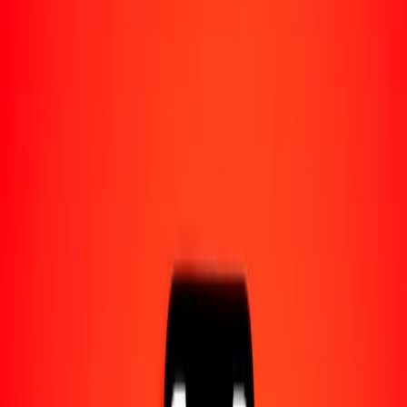
Acerca de Ria
Descubre nuestra historia y propósito.
Recursos
Obtén más información sobre Ria Money Transfer,
incluyendo nuestros servicios y soporte.
1,00 dong vietnamita a dólar bermudeño hoy
Convierte VND a BMD al tipo de cambio actual
Cantidad
VND