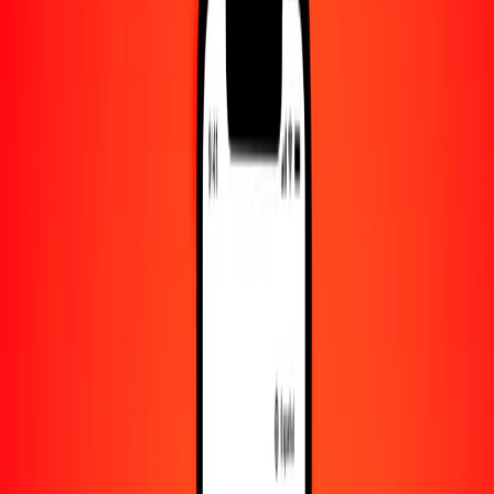
Convertido a
BMD
1,00 VND = 0.00003807 BMD
dong a dólar de Bermudas — Actualizado el 9 de agosto de 2026
00:00 UTC
Enviar dinero
Usamos el tipo de cambio interbancario solo como referencia.
Inicia sesión para ver los tipos de envío reales.
Tipos de cambio VND a BMD hoy
Convertir dong a dólar de Bermudas
Convertir dólar de Bermudas a dong
VND
BMD
1
VND
0.00004
BMD
5
VND
0.00019
BMD