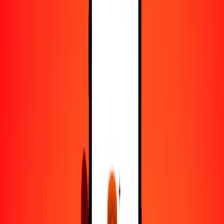
25
VND
0.00095
BMD
50
VND
0.00190
BMD
100
VND
0.00381
BMD
500
VND
0.01903
BMD
1000
VND
0.03807
BMD
10,000
VND
0.38070
BMD
Convertir dong a dólar de Bermudas
VND
BMD
1
VND
0.00004
BMD
5
VND
0.00019
BMD
25
VND
0.00095
BMD
50
VND
0.00190
BMD
100
VND
0.00381
BMD
500
VND
0.01903
BMD
1000
VND
0.03807
BMD
10,000
VND
0.38070
BMD
Convertir dólar de Bermudas a dong
BMD
VND