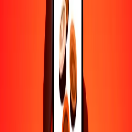
Ayuda de personas reales
Contacta a nuestro equipo de soporte 24/7 cuando lo necesites.
4.8 ★ en Play Store
Hazlo todo con la app de Ria
Envía dinero a más de 200 países, rastrea transferencias, guarda
destinatarios, encuentra sucursales cercanas y mucho más. Descarga
la app para comenzar.
Descarga la app
4.8 ★ en Play Store
Transferencias confiables desde hace 38+ años EN TODO EL
MUNDO
Lo que dicen nuestros clientes de Ria