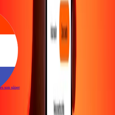
e
ones son súper