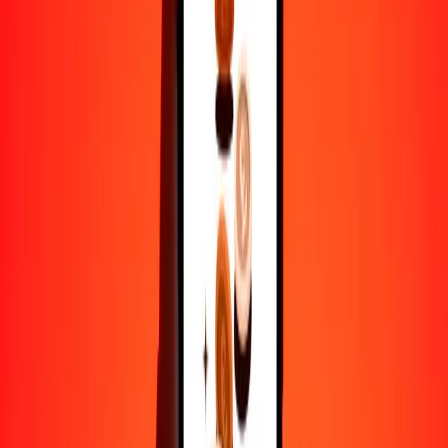
1
KES
0.00774
USD
5
KES
0.03869
USD
25
KES
0.19347
USD
50
KES
0.38694
USD
100
KES
0.77388
USD
500
KES
3.86942
USD
1000
KES
7.73883
USD
10,000
KES
77.38832
USD
Por qué elegir Ria Money Transfer para enviar dinero
internacionalmente
Más de 35 años de experiencia confiable
Entrega rápida y conveniente
Envía dinero en pocos toques a más de 190 países con Ria.
Transferencias seguras en todo el mundo
Confía en nosotros: hemos realizado más de mil millones de
transferencias seguras.