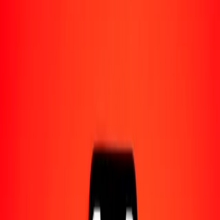
Acerca de Ria
Descubre nuestra historia y propósito.
Recursos
Obtén más información sobre Ria Money Transfer,
incluyendo nuestros servicios y soporte.
1,00 dólar estadounidense a chelín keniano hoy
Convierte USD a KES al tipo de cambio actual
Cantidad
USD