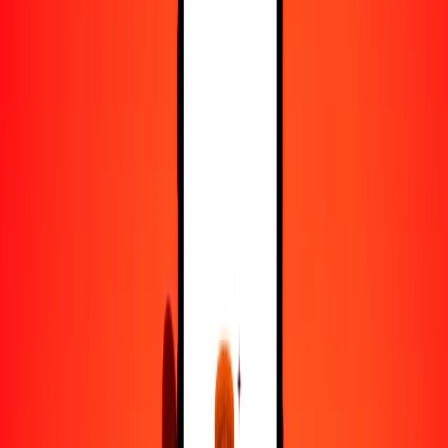
25
USD
3230.46153
KES
50
USD
6460.92307
KES
100
USD
12,921.84614
KES
500
USD
64,609.23068
KES
1000
USD
129,218.46137
KES
10,000
USD
1,292,184.61367
KES
Convertir dólar estadounidense a chelín keniano
USD
KES
1
USD
129.21846
KES
5
USD
646.09231
KES
25
USD
3230.46153
KES
50
USD
6460.92307
KES
100
USD
12,921.84614
KES
500
USD
64,609.23068
KES
1000
USD
129,218.46137
KES
10,000
USD
1,292,184.61367
KES
Convertir chelín keniano a dólar estadounidense
KES
USD