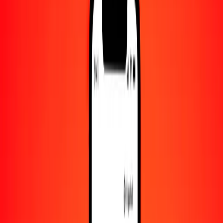
Convertido a
KES
1,00 USD = 129.21846137 KES
dólar estadounidense a chelín keniano — Actualizado el 8 de agosto
de 2026 00:00 UTC
Enviar dinero
Usamos el tipo de cambio interbancario solo como referencia.
Inicia sesión para ver los tipos de envío reales.
Tipos de cambio USD a KES hoy
Convertir dólar estadounidense a chelín keniano
Convertir chelín keniano a dólar estadounidense
USD
KES
1
USD
129.21846
KES
5
USD
646.09231
KES