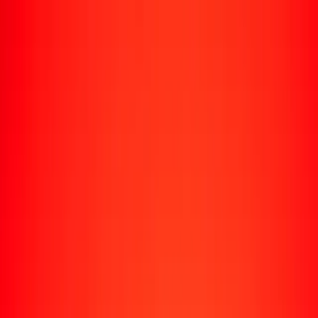
Rastrear una transferencia
Ubicaciones
Recursos
Centro de ayuda
Encuentra respuestas y soporte al cliente.
Servicios
Cobro de cheques, pago de facturas y más.
Carreras
Únete al equipo global de Ria.