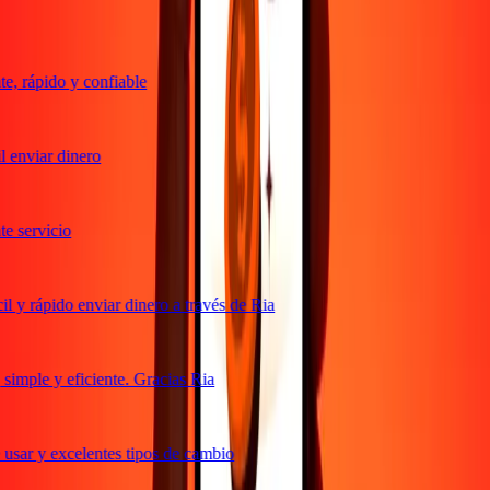
, rápido y confiable
 enviar dinero
 servicio
 y rápido enviar dinero a través de Ria
imple y eficiente. Gracias Ria
usar y excelentes tipos de cambio