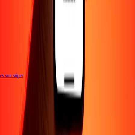
e
ones son súper
Empresa
Acerca de
Blog
Empleos
Seguridad
Corporativo
Conviértete en agente
Soporte