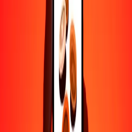
Ayuda de personas reales
Contacta a nuestro equipo de soporte 24/7 cuando lo necesites.
4.8 ★ en Play Store
Hazlo todo con la app de Ria
Envía dinero a más de 200 países, rastrea transferencias, guarda
destinatarios, encuentra sucursales cercanas y mucho más. Descarga
la app para comenzar.
Descarga la app
4.8 ★ en Play Store
Transferencias confiables desde hace 38+ años EN TODO EL
MUNDO
Lo que dicen nuestros clientes de Ria