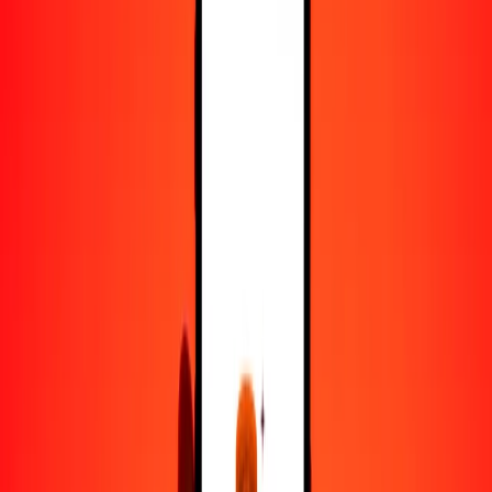
25
USD
2016.16820
ALL
50
USD
4032.33639
ALL
100
USD
8064.67279
ALL
500
USD
40,323.36393
ALL
1000
USD
80,646.72785
ALL
10,000
USD
806,467.27853
ALL
Convertir dólar estadounidense a lek
USD
ALL
1
USD
80.64673
ALL
5
USD
403.23364
ALL
25
USD
2016.16820
ALL
50
USD
4032.33639
ALL
100
USD
8064.67279
ALL
500
USD
40,323.36393
ALL
1000
USD
80,646.72785
ALL
10,000
USD
806,467.27853
ALL
Convertir lek a dólar estadounidense
ALL
USD