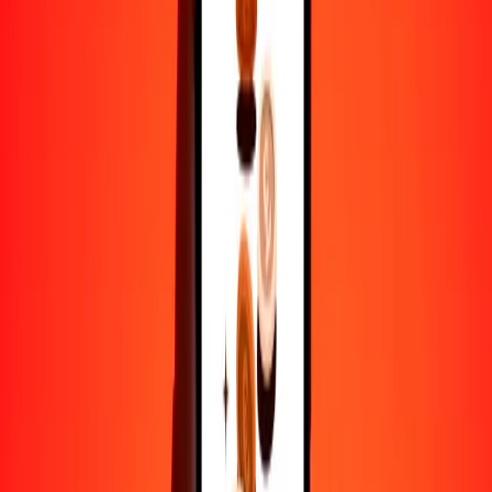
1
ALL
0.01240
USD
5
ALL
0.06200
USD
25
ALL
0.30999
USD
50
ALL
0.61999
USD
100
ALL
1.23998
USD
500
ALL
6.19988
USD
1000
ALL
12.39976
USD
10,000
ALL
123.99759
USD
Por qué elegir Ria Money Transfer para enviar dinero
internacionalmente
Más de 35 años de experiencia confiable
Entrega rápida y conveniente
Envía dinero en pocos toques a más de 190 países con Ria.
Transferencias seguras en todo el mundo
Confía en nosotros: hemos realizado más de mil millones de
transferencias seguras.