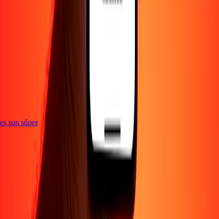
e
ones son súper
Empresa
Acerca de
Blog
Empleos
Seguridad
Corporativo
Conviértete en agente
Soporte