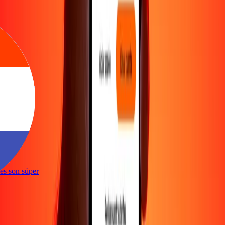
e
ones son súper