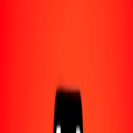
Acerca de Ria
Descubre nuestra historia y propósito.
Recursos
Obtén más información sobre Ria Money Transfer,
incluyendo nuestros servicios y soporte.
500 dólar estadounidense a lek albanés hoy
Convierte USD a ALL al tipo de cambio actual
Cantidad
USD