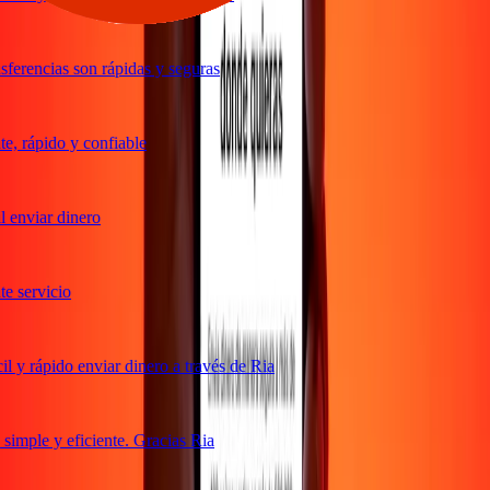
ferencias son rápidas y seguras
, rápido y confiable
 enviar dinero
 servicio
 y rápido enviar dinero a través de Ria
imple y eficiente. Gracias Ria