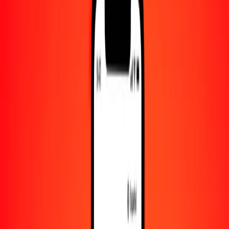
Convertido a
ALL
1,00 USD = 80.64672785 ALL
dólar estadounidense a lek — Actualizado el 10 de agosto de 2026
00:00 UTC
Enviar dinero
Usamos el tipo de cambio interbancario solo como referencia.
Inicia sesión para ver los tipos de envío reales.
Tipos de cambio USD a ALL hoy
Convertir dólar estadounidense a lek
Convertir lek a dólar estadounidense
USD
ALL
1
USD
80.64673
ALL
5
USD
403.23364
ALL