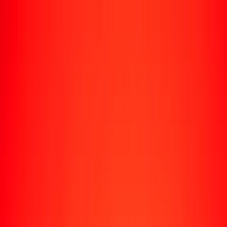
Rastrear una transferencia
Ubicaciones
Recursos
Centro de ayuda
Encuentra respuestas y soporte al cliente.
Servicios
Cobro de cheques, pago de facturas y más.
Carreras
Únete al equipo global de Ria.