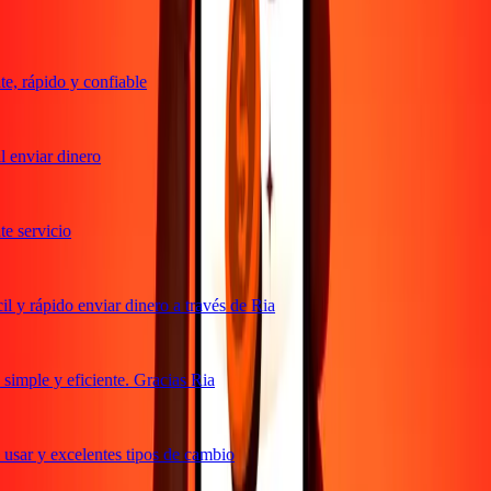
, rápido y confiable
 enviar dinero
 servicio
 y rápido enviar dinero a través de Ria
imple y eficiente. Gracias Ria
usar y excelentes tipos de cambio