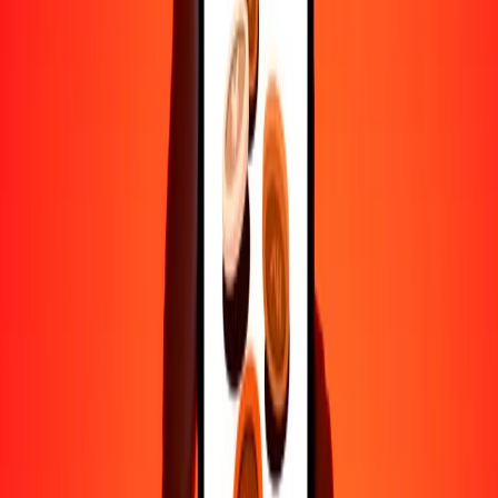
Ayuda de personas reales
Contacta a nuestro equipo de soporte 24/7 cuando lo necesites.
4.8 ★ en Play Store
Hazlo todo con la app de Ria
Envía dinero a más de 200 países, rastrea transferencias, guarda
destinatarios, encuentra sucursales cercanas y mucho más. Descarga
la app para comenzar.
Descarga la app
4.8 ★ en Play Store
Transferencias confiables desde hace 38+ años EN TODO EL
MUNDO
Lo que dicen nuestros clientes de Ria