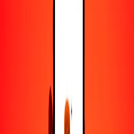
100
TVD
193.18766
WST
500
TVD
965.93832
WST
1000
TVD
1931.87665
WST
10,000
TVD
19,318.76646
WST
Convertir TVD a tala
TVD
WST
1
TVD
1.93188
WST
5
TVD
9.65938
WST
25
TVD
48.29692
WST
50
TVD
96.59383
WST
100
TVD
193.18766
WST
500
TVD
965.93832
WST
1000
TVD
1931.87665
WST
10,000
TVD
19,318.76646
WST
Convertir tala a TVD
WST
TVD
1
WST
0.51763
TVD
5
WST
2.58816
TVD
25
WST
12.94078
TVD