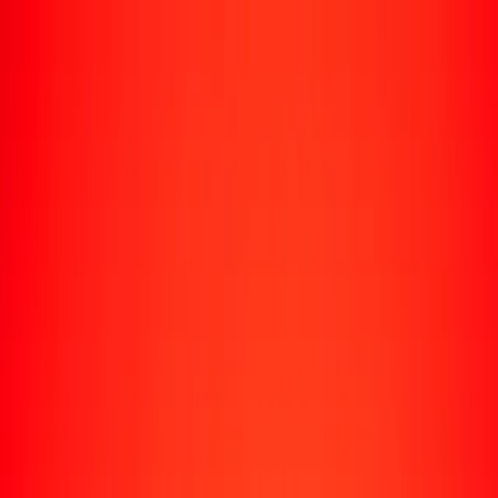
Rastrear una transferencia
Ubicaciones
Recursos
Centro de ayuda
Encuentra respuestas y soporte al cliente.
Servicios
Cobro de cheques, pago de facturas y más.
Carreras
Únete al equipo global de Ria.