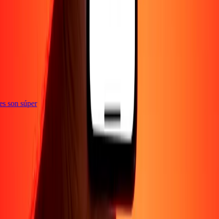
ones son súper
Empresa
Acerca de
Blog
Empleos
Seguridad
Corporativo
Conviértete en agente
Soporte
Política de privacidad
Aviso de cookies
Términos y