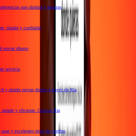
ferencias son rápidas y seguras
, rápido y confiable
 enviar dinero
 servicio
 y rápido enviar dinero a través de Ria
imple y eficiente. Gracias Ria
usar y excelentes tipos de cambio