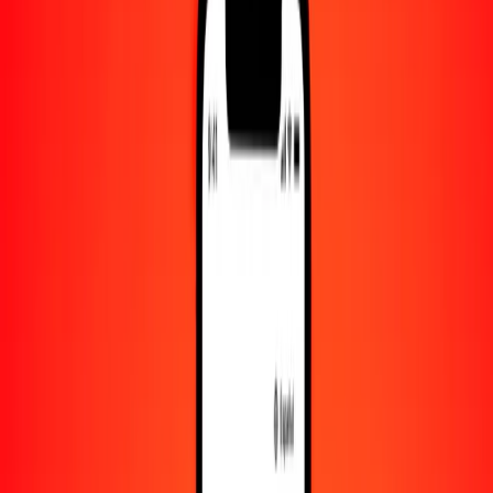
Convertido a
WST
1,00 TVD = 1.93187665 WST
TVD a tala — Actualizado el 8 de agosto de 2026 00:00 UTC
Enviar dinero
Usamos el tipo de cambio interbancario solo como referencia.
Inicia sesión para ver los tipos de envío reales.
Tipos de cambio TVD a WST hoy
Convertir TVD a tala
Convertir tala a TVD
TVD
WST
1
TVD
1.93188
WST
5
TVD
9.65938
WST
25
TVD
48.29692
WST
50
TVD
96.59383
WST