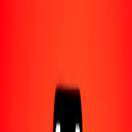
Acerca de Ria
Descubre nuestra historia y propósito.
Recursos
Obtén más información sobre Ria Money Transfer,
incluyendo nuestros servicios y soporte.
10 mil TVD a tala samoano hoy
Convierte TVD a WST al tipo de cambio actual
Cantidad
TVD