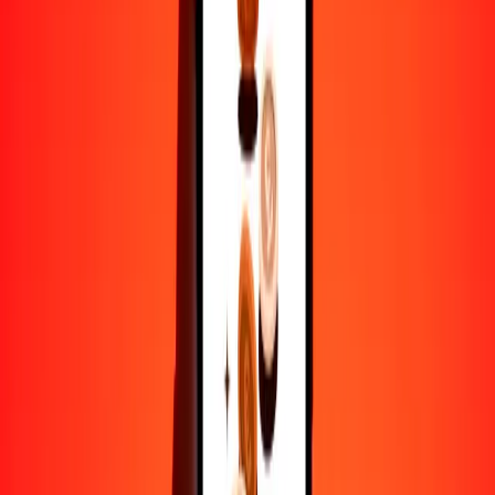
50
WST
25.88157
TVD
100
WST
51.76314
TVD
500
WST
258.81570
TVD
1000
WST
517.63139
TVD
10,000
WST
5176.31393
TVD
Por qué elegir Ria Money Transfer para enviar dinero
internacionalmente
Más de 35 años de experiencia confiable
Entrega rápida y conveniente
Envía dinero en pocos toques a más de 190 países con Ria.
Transferencias seguras en todo el mundo
Confía en nosotros: hemos realizado más de mil millones de
transferencias seguras.