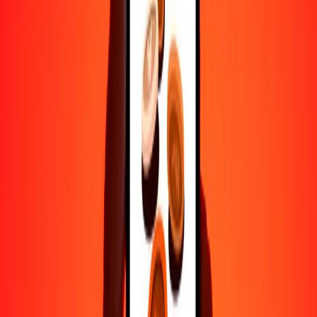
Ayuda de personas reales
Contacta a nuestro equipo de soporte 24/7 cuando lo necesites.
4.8 ★ en Play Store
Hazlo todo con la app de Ria
Envía dinero a más de 200 países, rastrea transferencias, guarda
destinatarios, encuentra sucursales cercanas y mucho más. Descarga
la app para comenzar.
Descarga la app
4.8 ★ en Play Store
Transferencias confiables desde hace 38+ años EN TODO EL
MUNDO
Lo que dicen nuestros clientes de Ria