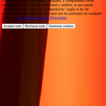
Usamos cookies y tecnologías similares, y compartimos cierta
información con socios de publicidad y análisis, lo que puede
considerarse una "venta" o "compartición" según la ley de
privacidad de tu estado. Puedes optar por no participar en cualquier
momento.
Lee nuestro Aviso de Privacidad
.
Aceptar todo
Rechazar todo
Gestionar cookies