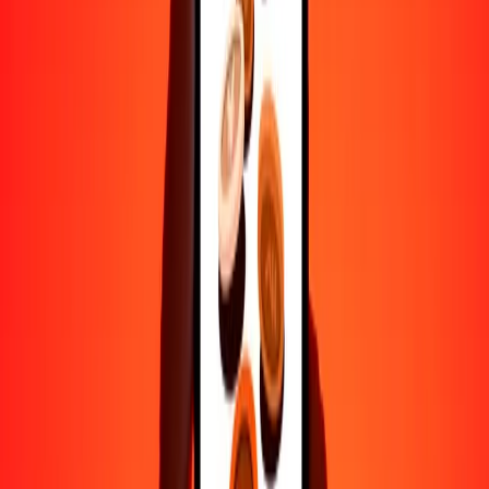
transferencias seguras.
Ayuda de personas reales
Contacta a nuestro equipo de soporte 24/7 cuando lo necesites.
4.8 ★ en Play Store
Hazlo todo con la app de Ria
Envía dinero a más de 200 países, rastrea transferencias, guarda
destinatarios, encuentra sucursales cercanas y mucho más. Descarga
la app para comenzar.
Descarga la app
4.8 ★ en Play Store
Transferencias confiables desde hace 38+ años EN TODO EL
MUNDO