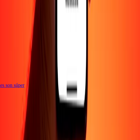
e
ones son súper
Empresa
Acerca de
Blog
Empleos
Seguridad
Corporativo
Conviértete en agente