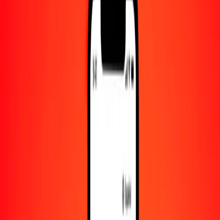
Cantidad
STN
Convertido a
XDR
1,00 STN = 0.03426058 XDR
dobra a derechos especiales de giro — Actualizado el 9 de agosto de
2026 00:00 UTC
Enviar dinero
Usamos el tipo de cambio interbancario solo como referencia.
Inicia sesión para ver los tipos de envío reales.
Tipos de cambio STN a XDR hoy
Convertir dobra a derechos especiales de giro
Convertir derechos especiales de giro a dobra
STN
XDR
1
STN
0.03426
XDR