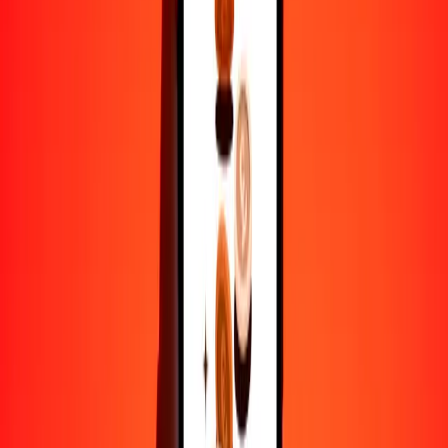
STN
1
XDR
29.18807
STN
5
XDR
145.94034
STN
25
XDR
729.70169
STN
50
XDR
1459.40337
STN
100
XDR
2918.80674
STN
500
XDR
14,594.03372
STN
1000
XDR
29,188.06744
STN
10,000
XDR
291,880.67443
STN
Por qué elegir Ria Money Transfer para enviar dinero
internacionalmente
Más de 35 años de experiencia confiable
Entrega rápida y conveniente
Envía dinero en pocos toques a más de 190 países con Ria.
Transferencias seguras en todo el mundo
Confía en nosotros: hemos realizado más de mil millones de