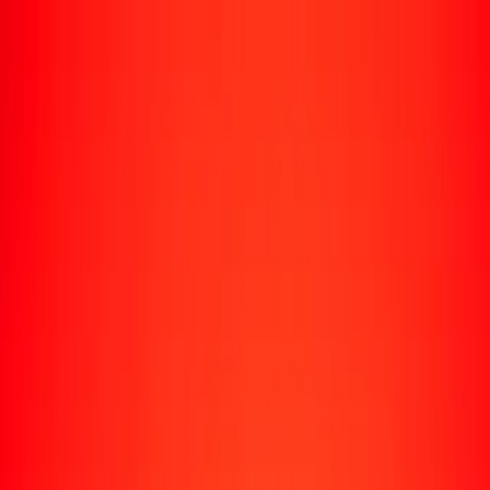
Rastrear una transferencia
Ubicaciones
Recursos
Centro de ayuda
Encuentra respuestas y soporte al cliente.
Servicios
Cobro de cheques, pago de facturas y más.
Carreras
Únete al equipo global de Ria.