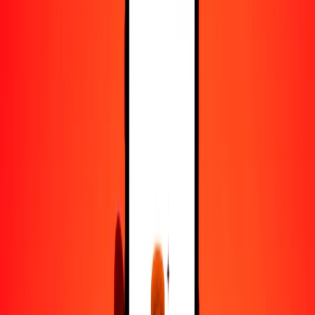
5
STN
0.17130
XDR
25
STN
0.85651
XDR
50
STN
1.71303
XDR
100
STN
3.42606
XDR
500
STN
17.13029
XDR
1000
STN
34.26058
XDR
10,000
STN
342.60576
XDR
Convertir dobra a derechos especiales de giro
STN
XDR
1
STN
0.03426
XDR
5
STN
0.17130
XDR
25
STN
0.85651
XDR
50
STN
1.71303
XDR
100
STN
3.42606
XDR
500
STN
17.13029
XDR
1000
STN
34.26058
XDR
10,000
STN
342.60576
XDR
Convertir derechos especiales de giro a dobra
XDR