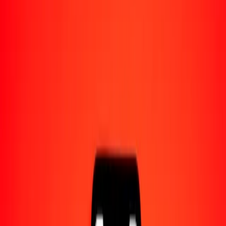
Acerca de Ria
Descubre nuestra historia y propósito.
Recursos
Obtén más información sobre Ria Money Transfer,
incluyendo nuestros servicios y soporte.
1,00 dobra santotomense a derechos especiales de
giro hoy
Convierte STN a XDR al tipo de cambio actual