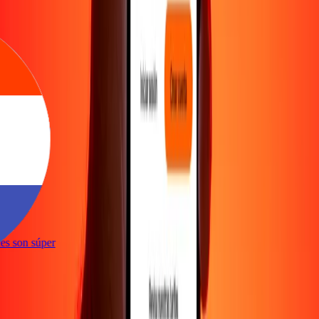
e
ones son súper