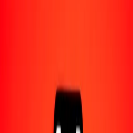
Acerca de Ria
Descubre nuestra historia y propósito.
Recursos
Obtén más información sobre Ria Money Transfer,
incluyendo nuestros servicios y soporte.
1,00 dólar surinamés a peso argentino hoy
Convierte SRD a ARS al tipo de cambio actual
Cantidad
SRD