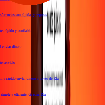
ferencias son rápidas y seguras
, rápido y confiable
 enviar dinero
 servicio
 y rápido enviar dinero a través de Ria
imple y eficiente. Gracias Ria