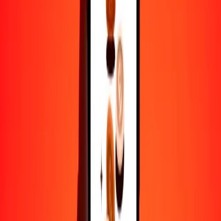
1
ARS
0.02524
SRD
5
ARS
0.12619
SRD
25
ARS
0.63096
SRD
50
ARS
1.26193
SRD
100
ARS
2.52386
SRD
500
ARS
12.61930
SRD
1000
ARS
25.23859
SRD
10,000
ARS
252.38591
SRD
Por qué elegir Ria Money Transfer para enviar dinero
internacionalmente
Más de 35 años de experiencia confiable
Entrega rápida y conveniente
Envía dinero en pocos toques a más de 190 países con Ria.
Transferencias seguras en todo el mundo
Confía en nosotros: hemos realizado más de mil millones de
transferencias seguras.