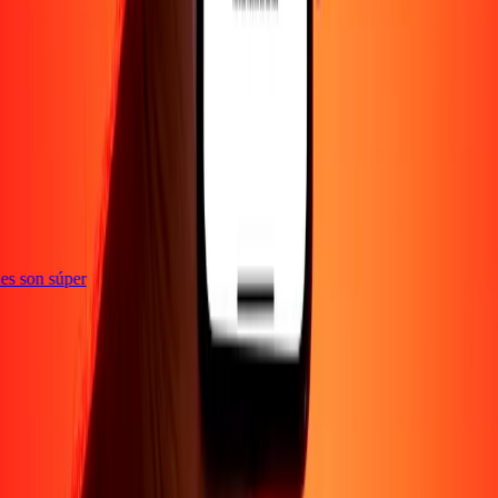
e
ones son súper
Empresa
Acerca de
Blog
Empleos
Seguridad
Corporativo
Conviértete en agente
Soporte