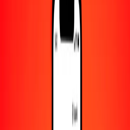
Convertido a
ARS
1,00 SRD = 39.62186337 ARS
dólar surinamés a peso argentino — Actualizado el 9 de agosto de
2026 00:00 UTC
Enviar dinero
Usamos el tipo de cambio interbancario solo como referencia.
Inicia sesión para ver los tipos de envío reales.
Tipos de cambio SRD a ARS hoy
Convertir dólar surinamés a peso argentino
Convertir peso argentino a dólar surinamés
SRD
ARS
1
SRD
39.62186
ARS
5
SRD
198.10932
ARS