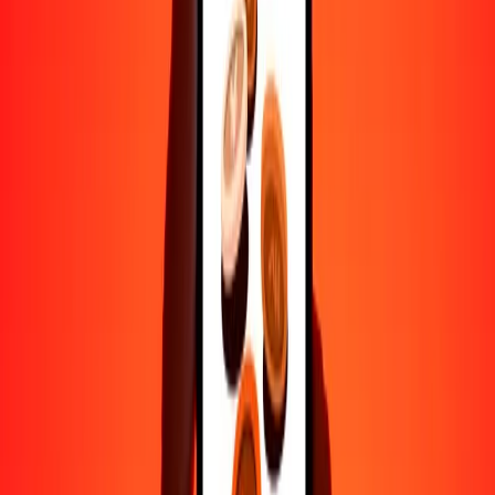
Ayuda de personas reales
Contacta a nuestro equipo de soporte 24/7 cuando lo necesites.
4.8 ★ en Play Store
Hazlo todo con la app de Ria
Envía dinero a más de 200 países, rastrea transferencias, guarda
destinatarios, encuentra sucursales cercanas y mucho más. Descarga
la app para comenzar.
Descarga la app
4.8 ★ en Play Store
Transferencias confiables desde hace 38+ años EN TODO EL
MUNDO
Lo que dicen nuestros clientes de Ria