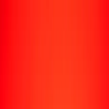
Rastrear una transferencia
Ubicaciones
Recursos
Centro de ayuda
Encuentra respuestas y soporte al cliente.
Servicios
Cobro de cheques, pago de facturas y más.
Carreras
Únete al equipo global de Ria.