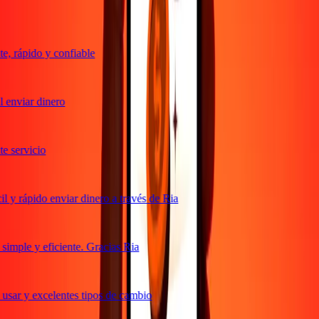
, rápido y confiable
 enviar dinero
 servicio
 y rápido enviar dinero a través de Ria
imple y eficiente. Gracias Ria
usar y excelentes tipos de cambio