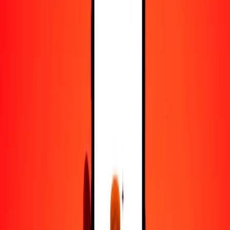
25
SRD
990.54658
ARS
50
SRD
1981.09317
ARS
100
SRD
3962.18634
ARS
500
SRD
19,810.93169
ARS
1000
SRD
39,621.86337
ARS
10,000
SRD
396,218.63371
ARS
Convertir dólar surinamés a peso argentino
SRD
ARS
1
SRD
39.62186
ARS
5
SRD
198.10932
ARS
25
SRD
990.54658
ARS
50
SRD
1981.09317
ARS
100
SRD
3962.18634
ARS
500
SRD
19,810.93169
ARS
1000
SRD
39,621.86337
ARS
10,000
SRD
396,218.63371
ARS
Convertir peso argentino a dólar surinamés
ARS
SRD