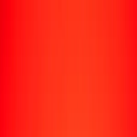
Rastrear una transferencia
Ubicaciones
Recursos
Centro de ayuda
Encuentra respuestas y soporte al cliente.
Servicios
Cobro de cheques, pago de facturas y más.
Carreras
Únete al equipo global de Ria.