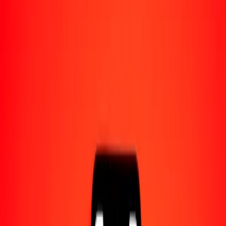
Acerca de Ria
Descubre nuestra historia y propósito.
Recursos
Obtén más información sobre Ria Money Transfer,
incluyendo nuestros servicios y soporte.
1,00 chelín somalí a tala samoano hoy
Convierte SOS a WST al tipo de cambio actual
Cantidad
SOS