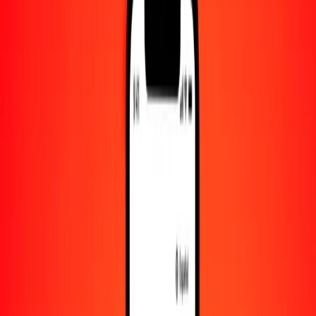
Convertido a
WST
1,00 SOS = 0.00474078 WST
chelín somalí a tala — Actualizado el 7 de agosto de 2026 00:00
UTC
Enviar dinero
Usamos el tipo de cambio interbancario solo como referencia.
Inicia sesión para ver los tipos de envío reales.
Tipos de cambio SOS a WST hoy
Convertir chelín somalí a tala
Convertir tala a chelín somalí
SOS
WST
1
SOS
0.00474
WST
5
SOS
0.02370
WST
25
SOS
0.11852
WST