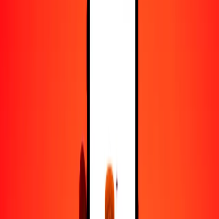
50
SOS
0.23704
WST
100
SOS
0.47408
WST
500
SOS
2.37039
WST
1000
SOS
4.74078
WST
10,000
SOS
47.40776
WST
Convertir chelín somalí a tala
SOS
WST
1
SOS
0.00474
WST
5
SOS
0.02370
WST
25
SOS
0.11852
WST
50
SOS
0.23704
WST
100
SOS
0.47408
WST
500
SOS
2.37039
WST
1000
SOS
4.74078
WST
10,000
SOS
47.40776
WST
Convertir tala a chelín somalí
WST
SOS
1
WST
210.93591
SOS
5
WST
1054.67957
SOS