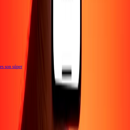
ones son súper
Empresa
Acerca de
Blog
Empleos
Seguridad
Corporativo
Conviértete en agente
Soporte