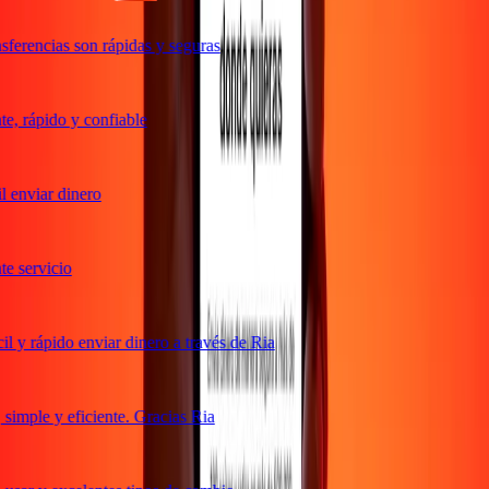
ferencias son rápidas y seguras
, rápido y confiable
 enviar dinero
 servicio
 y rápido enviar dinero a través de Ria
imple y eficiente. Gracias Ria