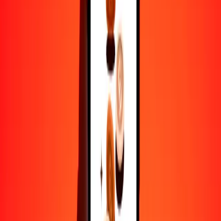
25
WST
5273.39783
SOS
50
WST
10,546.79567
SOS
100
WST
21,093.59134
SOS
500
WST
105,467.95668
SOS
1000
WST
210,935.91337
SOS
10,000
WST
2,109,359.13366
SOS
Por qué elegir Ria Money Transfer para enviar dinero
internacionalmente
Más de 35 años de experiencia confiable
Entrega rápida y conveniente
Envía dinero en pocos toques a más de 190 países con Ria.
Transferencias seguras en todo el mundo
Confía en nosotros: hemos realizado más de mil millones de
transferencias seguras.