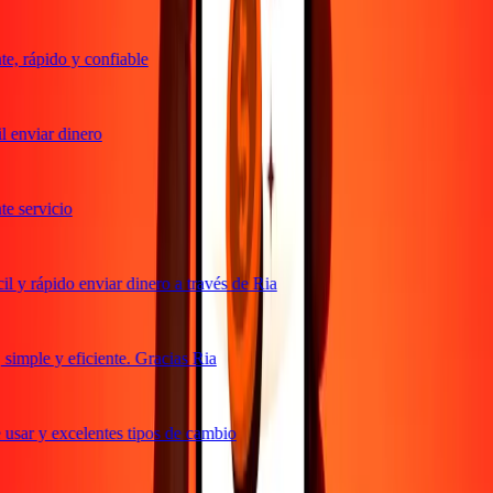
, rápido y confiable
 enviar dinero
 servicio
 y rápido enviar dinero a través de Ria
imple y eficiente. Gracias Ria
usar y excelentes tipos de cambio