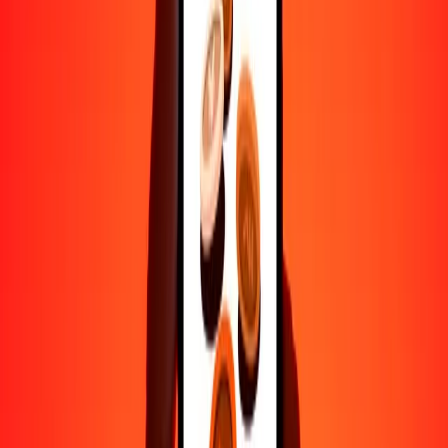
Ayuda de personas reales
Contacta a nuestro equipo de soporte 24/7 cuando lo necesites.
4.8 ★ en Play Store
Hazlo todo con la app de Ria
Envía dinero a más de 200 países, rastrea transferencias, guarda
destinatarios, encuentra sucursales cercanas y mucho más. Descarga
la app para comenzar.
Descarga la app
4.8 ★ en Play Store
Transferencias confiables desde hace 38+ años EN TODO EL
MUNDO
Lo que dicen nuestros clientes de Ria