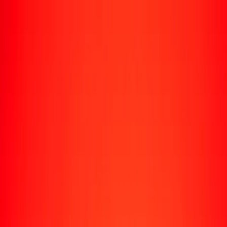
Rastrear una transferencia
Ubicaciones
Recursos
Centro de ayuda
Encuentra respuestas y soporte al cliente.
Servicios
Cobro de cheques, pago de facturas y más.
Carreras
Únete al equipo global de Ria.