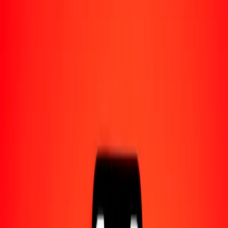
Acerca de Ria
Descubre nuestra historia y propósito.
Recursos
Obtén más información sobre Ria Money Transfer,
incluyendo nuestros servicios y soporte.
1,00 chelín somalí a pataca macaense hoy
Convierte SOS a MOP al tipo de cambio actual
Cantidad
SOS