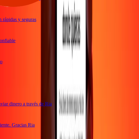
rápidas y seguras
nfiable
ar dinero a través de Ria
ente. Gracias Ria