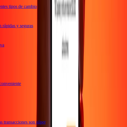
ntes tipos de cambio
rápidas y seguras
ativa
y conveniente
a
Las transacciones son súper