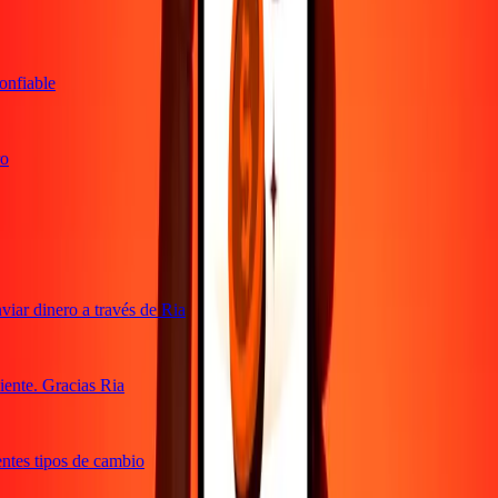
nfiable
ar dinero a través de Ria
ente. Gracias Ria
ntes tipos de cambio