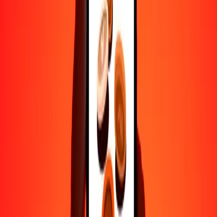
Ayuda de personas reales
Contacta a nuestro equipo de soporte 24/7 cuando lo necesites.
4.8 ★ en Play Store
Hazlo todo con la app de Ria
Envía dinero a más de 200 países, rastrea transferencias, guarda
destinatarios, encuentra sucursales cercanas y mucho más. Descarga
la app para comenzar.
Descarga la app
4.8 ★ en Play Store
Transferencias confiables desde hace 38+ años EN TODO EL
MUNDO
Lo que dicen nuestros clientes de Ria