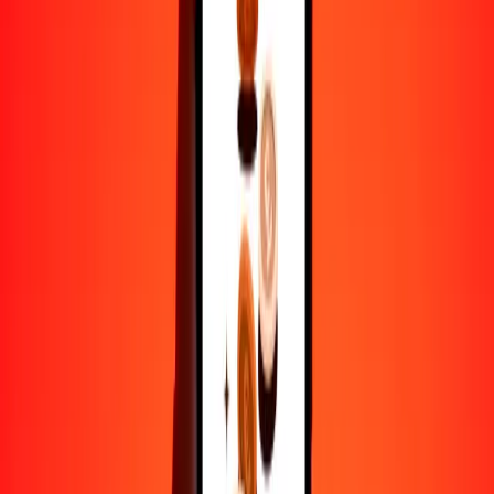
1
MOP
70.72454
SOS
5
MOP
353.62270
SOS
25
MOP
1768.11352
SOS
50
MOP
3536.22705
SOS
100
MOP
7072.45410
SOS
500
MOP
35,362.27048
SOS
1000
MOP
70,724.54095
SOS
10,000
MOP
707,245.40955
SOS
Por qué elegir Ria Money Transfer para enviar dinero
internacionalmente
Más de 35 años de experiencia confiable
Entrega rápida y conveniente
Envía dinero en pocos toques a más de 190 países con Ria.
Transferencias seguras en todo el mundo
Confía en nosotros: hemos realizado más de mil millones de
transferencias seguras.