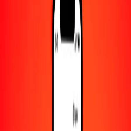
Convertido a
MOP
1,00 SOS = 0.01413936 MOP
chelín somalí a pataca de Macao — Actualizado el 8 de agosto de
2026 00:00 UTC
Enviar dinero
Usamos el tipo de cambio interbancario solo como referencia.
Inicia sesión para ver los tipos de envío reales.
Tipos de cambio SOS a MOP hoy
Convertir chelín somalí a pataca de Macao
Convertir pataca de Macao a chelín somalí
SOS
MOP
1
SOS
0.01414
MOP
5
SOS
0.07070
MOP