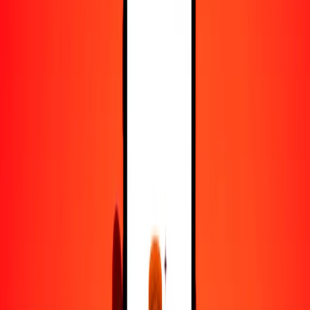
25
SOS
0.35348
MOP
50
SOS
0.70697
MOP
100
SOS
1.41394
MOP
500
SOS
7.06968
MOP
1000
SOS
14.13936
MOP
10,000
SOS
141.39364
MOP
Convertir chelín somalí a pataca de Macao
SOS
MOP
1
SOS
0.01414
MOP
5
SOS
0.07070
MOP
25
SOS
0.35348
MOP
50
SOS
0.70697
MOP
100
SOS
1.41394
MOP
500
SOS
7.06968
MOP
1000
SOS
14.13936
MOP
10,000
SOS
141.39364
MOP
Convertir pataca de Macao a chelín somalí
MOP
SOS