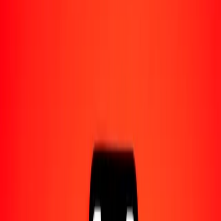
Acerca de Ria
Descubre nuestra historia y propósito.
Recursos
Obtén más información sobre Ria Money Transfer,
incluyendo nuestros servicios y soporte.
1,00 leona sierraleonesa a corona islandesa hoy
Convierte SLE a ISK al tipo de cambio actual
Cantidad
SLE