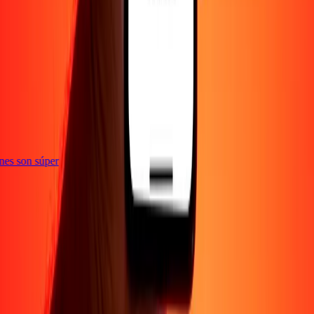
te
iones son súper
Empresa
Acerca de
Blog
Empleos
Seguridad
Corporativo
Conviértete en agente
Soporte