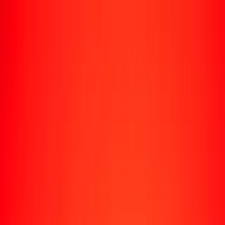
Rastrear una transferencia
Ubicaciones
Recursos
Centro de ayuda
Encuentra respuestas y soporte al cliente.
Servicios
Cobro de cheques, pago de facturas y más.
Carreras
Únete al equipo global de Ria.