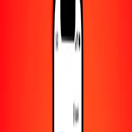
Convertido a
ISK
1,00 SLE = 5.40207764 ISK
SLE a corona islandesa — Actualizado el 7 de agosto de 2026
00:00 UTC
Enviar dinero
Usamos el tipo de cambio interbancario solo como referencia.
Inicia sesión para ver los tipos de envío reales.
Tipos de cambio SLE a ISK hoy
Convertir SLE a corona islandesa
Convertir corona islandesa a SLE
SLE
ISK
1
SLE
5.40208
ISK
5
SLE
27.01039
ISK
25
SLE
135.05194
ISK