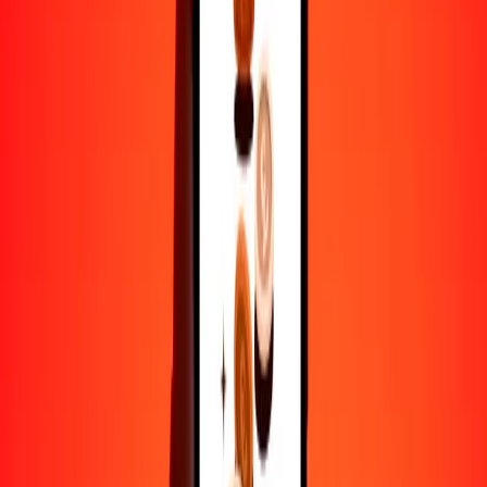
25
ISK
4.62785
SLE
50
ISK
9.25570
SLE
100
ISK
18.51140
SLE
500
ISK
92.55698
SLE
1000
ISK
185.11396
SLE
10,000
ISK
1851.13963
SLE
Por qué elegir Ria Money Transfer para enviar dinero
internacionalmente
Más de 35 años de experiencia confiable
Entrega rápida y conveniente
Envía dinero en pocos toques a más de 190 países con Ria.
Transferencias seguras en todo el mundo
Confía en nosotros: hemos realizado más de mil millones de
transferencias seguras.