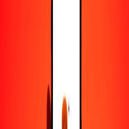
50
SLE
270.10388
ISK
100
SLE
540.20776
ISK
500
SLE
2701.03882
ISK
1000
SLE
5402.07764
ISK
10,000
SLE
54,020.77644
ISK
Convertir SLE a corona islandesa
SLE
ISK
1
SLE
5.40208
ISK
5
SLE
27.01039
ISK
25
SLE
135.05194
ISK
50
SLE
270.10388
ISK
100
SLE
540.20776
ISK
500
SLE
2701.03882
ISK
1000
SLE
5402.07764
ISK
10,000
SLE
54,020.77644
ISK
Convertir corona islandesa a SLE
ISK
SLE
1
ISK
0.18511
SLE
5
ISK
0.92557
SLE