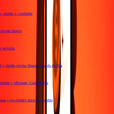
 rápido y confiable
enviar dinero
servicio
y rápido enviar dinero a través de Ria
mple y eficiente. Gracias Ria
sar y excelentes tipos de cambio