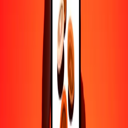
Ayuda de personas reales
Contacta a nuestro equipo de soporte 24/7 cuando lo necesites.
4.8 ★ en Play Store
Hazlo todo con la app de Ria
Envía dinero a más de 200 países, rastrea transferencias, guarda
destinatarios, encuentra sucursales cercanas y mucho más. Descarga
la app para comenzar.
Descarga la app
4.8 ★ en Play Store
Transferencias confiables desde hace 38+ años EN TODO EL
MUNDO
Lo que dicen nuestros clientes de Ria