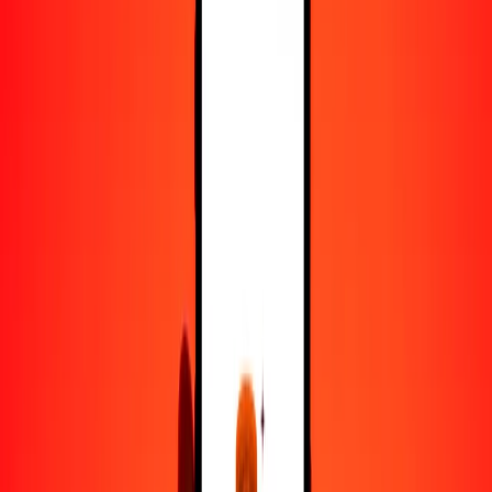
25
SGD
236.64730
BOB
50
SGD
473.29460
BOB
100
SGD
946.58919
BOB
500
SGD
4732.94595
BOB
1000
SGD
9465.89190
BOB
10,000
SGD
94,658.91901
BOB
Convertir dólar singapurense a boliviano
SGD
BOB
1
SGD
9.46589
BOB
5
SGD
47.32946
BOB
25
SGD
236.64730
BOB
50
SGD
473.29460
BOB
100
SGD
946.58919
BOB
500
SGD
4732.94595
BOB
1000
SGD
9465.89190
BOB
10,000
SGD
94,658.91901
BOB
Convertir boliviano a dólar singapurense
BOB
SGD