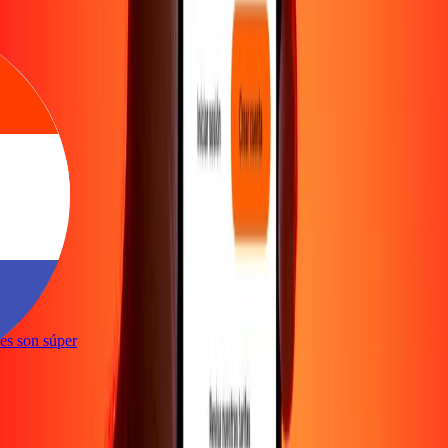
e
ones son súper