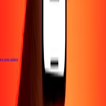
e
ones son súper
Empresa
Acerca de
Blog
Empleos
Seguridad
Corporativo
Conviértete en agente
Soporte