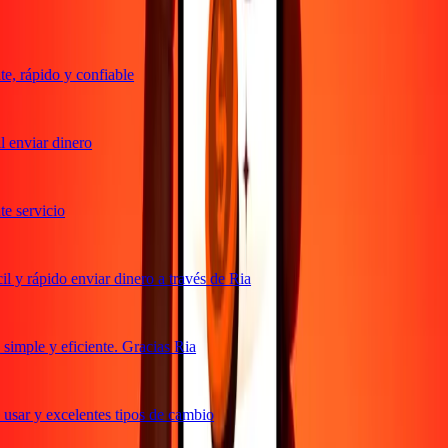
, rápido y confiable
 enviar dinero
 servicio
 y rápido enviar dinero a través de Ria
imple y eficiente. Gracias Ria
usar y excelentes tipos de cambio