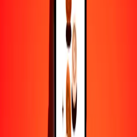
1
BOB
0.10564
SGD
5
BOB
0.52821
SGD
25
BOB
2.64106
SGD
50
BOB
5.28212
SGD
100
BOB
10.56424
SGD
500
BOB
52.82122
SGD
1000
BOB
105.64245
SGD
10,000
BOB
1056.42449
SGD
Por qué elegir Ria Money Transfer para enviar dinero
internacionalmente
Más de 35 años de experiencia confiable
Entrega rápida y conveniente
Envía dinero en pocos toques a más de 190 países con Ria.
Transferencias seguras en todo el mundo
Confía en nosotros: hemos realizado más de mil millones de
transferencias seguras.