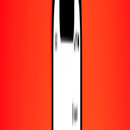
Convertido a
BOB
1,00 SGD = 9.46589190 BOB
dólar singapurense a boliviano — Actualizado el 6 de agosto de
2026 00:00 UTC
Enviar dinero
Usamos el tipo de cambio interbancario solo como referencia.
Inicia sesión para ver los tipos de envío reales.
Tipos de cambio SGD a BOB hoy
Convertir dólar singapurense a boliviano
Convertir boliviano a dólar singapurense
SGD
BOB
1
SGD
9.46589
BOB
5
SGD
47.32946
BOB