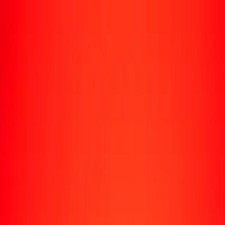
Rastrear una transferencia
Ubicaciones
Recursos
Centro de ayuda
Encuentra respuestas y soporte al cliente.
Servicios
Cobro de cheques, pago de facturas y más.
Carreras
Únete al equipo global de Ria.