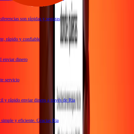
ferencias son rápidas y seguras
, rápido y confiable
 enviar dinero
 servicio
 y rápido enviar dinero a través de Ria
imple y eficiente. Gracias Ria