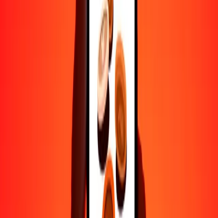
Ayuda de personas reales
Contacta a nuestro equipo de soporte 24/7 cuando lo necesites.
4.8 ★ en Play Store
Hazlo todo con la app de Ria
Envía dinero a más de 200 países, rastrea transferencias, guarda
destinatarios, encuentra sucursales cercanas y mucho más. Descarga
la app para comenzar.
Descarga la app
4.8 ★ en Play Store
Transferencias confiables desde hace 38+ años EN TODO EL
MUNDO
Lo que dicen nuestros clientes de Ria