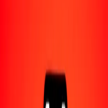
Acerca de Ria
Descubre nuestra historia y propósito.
Recursos
Obtén más información sobre Ria Money Transfer,
incluyendo nuestros servicios y soporte.
100 dólar singapurense a boliviano hoy
Convierte SGD a BOB al tipo de cambio actual
Cantidad
SGD