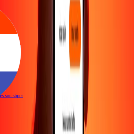
e
ones son súper