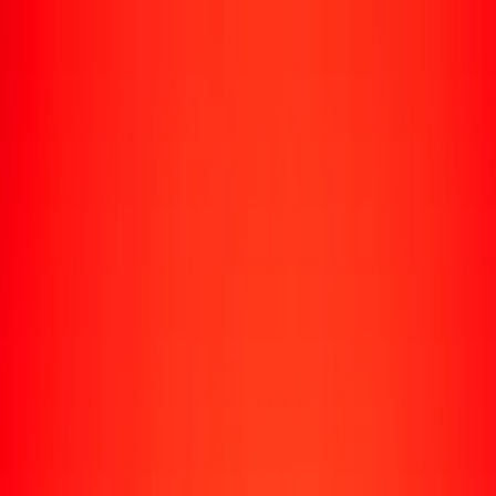
Rastrear una transferencia
Ubicaciones
Recursos
Centro de ayuda
Encuentra respuestas y soporte al cliente.
Servicios
Cobro de cheques, pago de facturas y más.
Carreras
Únete al equipo global de Ria.