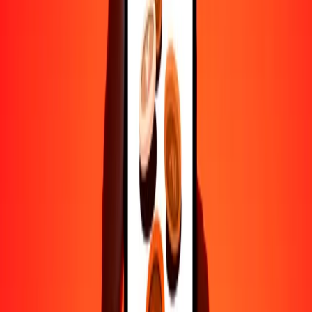
Ayuda de personas reales
Contacta a nuestro equipo de soporte 24/7 cuando lo necesites.
4.8 ★ en Play Store
Hazlo todo con la app de Ria
Envía dinero a más de 200 países, rastrea transferencias, guarda
destinatarios, encuentra sucursales cercanas y mucho más. Descarga
la app para comenzar.
Descarga la app
4.8 ★ en Play Store
Transferencias confiables desde hace 38+ años EN TODO EL
MUNDO
Lo que dicen nuestros clientes de Ria