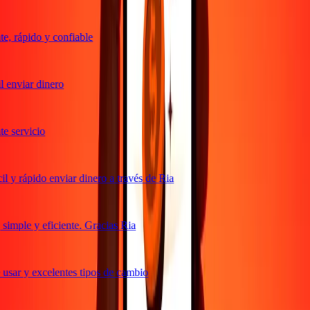
, rápido y confiable
 enviar dinero
 servicio
 y rápido enviar dinero a través de Ria
imple y eficiente. Gracias Ria
usar y excelentes tipos de cambio