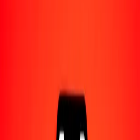
Acerca de Ria
Descubre nuestra historia y propósito.
Recursos
Obtén más información sobre Ria Money Transfer,
incluyendo nuestros servicios y soporte.
1 mil corona sueca a rand sudafricano hoy
Convierte SEK a ZAR al tipo de cambio actual
Cantidad
SEK