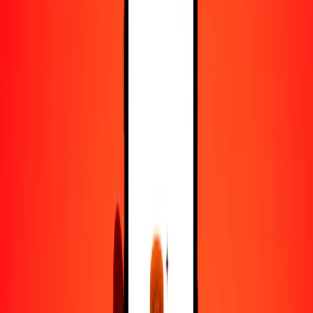
50
SEK
85.13450
ZAR
100
SEK
170.26899
ZAR
500
SEK
851.34496
ZAR
1000
SEK
1702.68992
ZAR
10,000
SEK
17,026.89919
ZAR
Convertir corona sueca a rand
SEK
ZAR
1
SEK
1.70269
ZAR
5
SEK
8.51345
ZAR
25
SEK
42.56725
ZAR
50
SEK
85.13450
ZAR
100
SEK
170.26899
ZAR
500
SEK
851.34496
ZAR
1000
SEK
1702.68992
ZAR
10,000
SEK
17,026.89919
ZAR
Convertir rand a corona sueca
ZAR
SEK
1
ZAR
0.58731
SEK
5
ZAR
2.93653
SEK