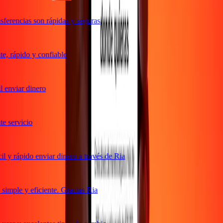
ferencias son rápidas y seguras
, rápido y confiable
 enviar dinero
 servicio
 y rápido enviar dinero a través de Ria
imple y eficiente. Gracias Ria