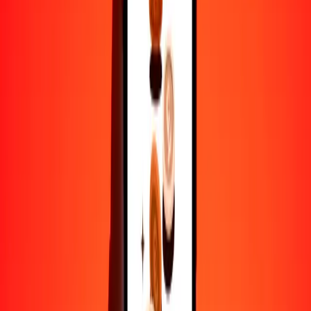
25
ZAR
14.68265
SEK
50
ZAR
29.36530
SEK
100
ZAR
58.73060
SEK
500
ZAR
293.65300
SEK
1000
ZAR
587.30600
SEK
10,000
ZAR
5873.05997
SEK
Por qué elegir Ria Money Transfer para enviar dinero
internacionalmente
Más de 35 años de experiencia confiable
Entrega rápida y conveniente
Envía dinero en pocos toques a más de 190 países con Ria.
Transferencias seguras en todo el mundo
Confía en nosotros: hemos realizado más de mil millones de
transferencias seguras.