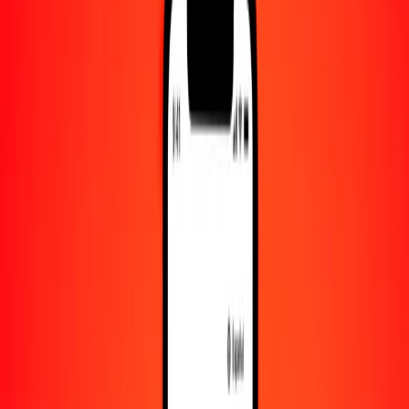
Convertido a
ZAR
1,00 SEK = 1.70268992 ZAR
corona sueca a rand — Actualizado el 8 de agosto de 2026 00:00
UTC
Enviar dinero
Usamos el tipo de cambio interbancario solo como referencia.
Inicia sesión para ver los tipos de envío reales.
Tipos de cambio SEK a ZAR hoy
Convertir corona sueca a rand
Convertir rand a corona sueca
SEK
ZAR
1
SEK
1.70269
ZAR
5
SEK
8.51345
ZAR
25
SEK
42.56725
ZAR