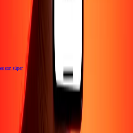
e
ones son súper
Empresa
Acerca de
Blog
Empleos
Seguridad
Corporativo
Conviértete en agente
Soporte