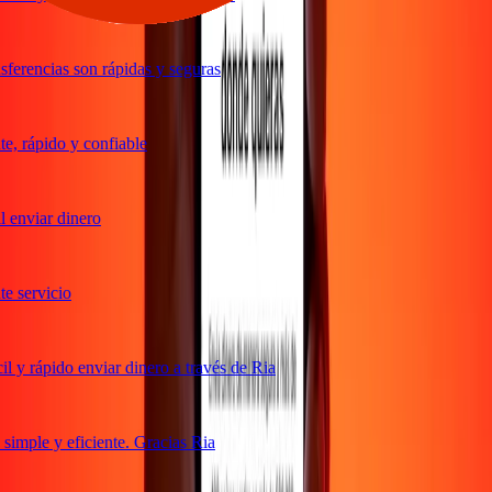
ferencias son rápidas y seguras
, rápido y confiable
 enviar dinero
 servicio
 y rápido enviar dinero a través de Ria
imple y eficiente. Gracias Ria