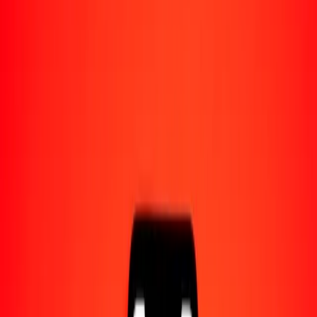
Acerca de Ria
Descubre nuestra historia y propósito.
Recursos
Obtén más información sobre Ria Money Transfer,
incluyendo nuestros servicios y soporte.
50 rial saudí a lempira hondureño hoy
Convierte SAR a HNL al tipo de cambio actual
Cantidad
SAR