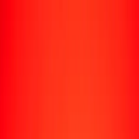
Rastrear una transferencia
Ubicaciones
Recursos
Centro de ayuda
Encuentra respuestas y soporte al cliente.
Servicios
Cobro de cheques, pago de facturas y más.
Carreras
Únete al equipo global de Ria.