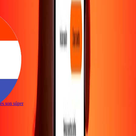
e
ones son súper