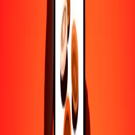
Ayuda de personas reales
Contacta a nuestro equipo de soporte 24/7 cuando lo necesites.
4.8 ★ en Play Store
Hazlo todo con la app de Ria
Envía dinero a más de 200 países, rastrea transferencias, guarda
destinatarios, encuentra sucursales cercanas y mucho más. Descarga
la app para comenzar.
Descarga la app
4.8 ★ en Play Store
Transferencias confiables desde hace 38+ años EN TODO EL
MUNDO
Lo que dicen nuestros clientes de Ria