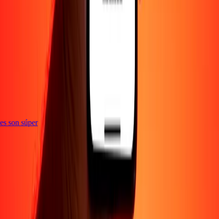
e
ones son súper
Empresa
Acerca de
Blog
Empleos
Seguridad
Corporativo
Conviértete en agente
Soporte