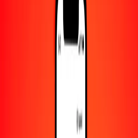
Convertido a
HNL
1,00 SAR = 7.14977176 HNL
rial saudí a lempira hondureño — Actualizado el 8 de agosto de
2026 00:00 UTC
Enviar dinero
Usamos el tipo de cambio interbancario solo como referencia.
Inicia sesión para ver los tipos de envío reales.
Tipos de cambio SAR a HNL hoy
Convertir rial saudí a lempira hondureño
Convertir lempira hondureño a rial saudí
SAR
HNL
1
SAR
7.14977
HNL
5
SAR
35.74886
HNL