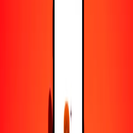
25
SAR
178.74429
HNL
50
SAR
357.48859
HNL
100
SAR
714.97718
HNL
500
SAR
3574.88588
HNL
1000
SAR
7149.77176
HNL
10,000
SAR
71,497.71760
HNL
Convertir rial saudí a lempira hondureño
SAR
HNL
1
SAR
7.14977
HNL
5
SAR
35.74886
HNL
25
SAR
178.74429
HNL
50
SAR
357.48859
HNL
100
SAR
714.97718
HNL
500
SAR
3574.88588
HNL
1000
SAR
7149.77176
HNL
10,000
SAR
71,497.71760
HNL
Convertir lempira hondureño a rial saudí
HNL
SAR