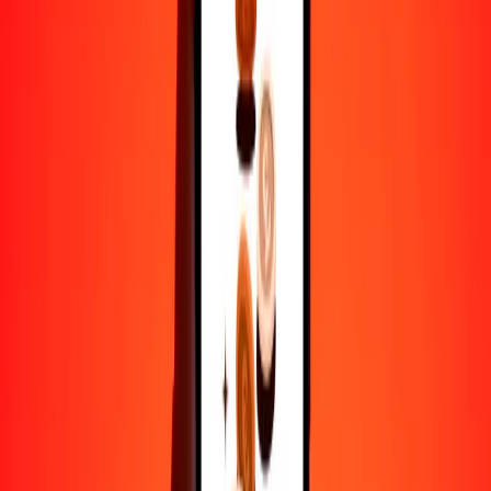
1
HNL
0.13986
SAR
5
HNL
0.69932
SAR
25
HNL
3.49662
SAR
50
HNL
6.99323
SAR
100
HNL
13.98646
SAR
500
HNL
69.93230
SAR
1000
HNL
139.86460
SAR
10,000
HNL
1398.64605
SAR
Por qué elegir Ria Money Transfer para enviar dinero
internacionalmente
Más de 35 años de experiencia confiable
Entrega rápida y conveniente
Envía dinero en pocos toques a más de 190 países con Ria.
Transferencias seguras en todo el mundo
Confía en nosotros: hemos realizado más de mil millones de
transferencias seguras.