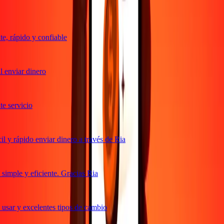
, rápido y confiable
 enviar dinero
 servicio
 y rápido enviar dinero a través de Ria
imple y eficiente. Gracias Ria
usar y excelentes tipos de cambio