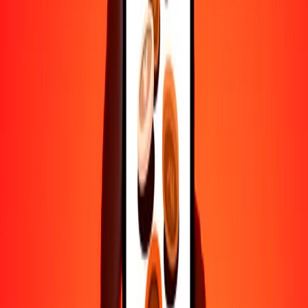
Confía en nosotros: hemos realizado más de mil millones de
transferencias seguras.
Ayuda de personas reales
Contacta a nuestro equipo de soporte 24/7 cuando lo necesites.
4.8 ★ en Play Store
Hazlo todo con la app de Ria
Envía dinero a más de 200 países, rastrea transferencias, guarda
destinatarios, encuentra sucursales cercanas y mucho más. Descarga
la app para comenzar.
Descarga la app
4.8 ★ en Play Store
Transferencias confiables desde hace 38+ años EN TODO EL
MUNDO