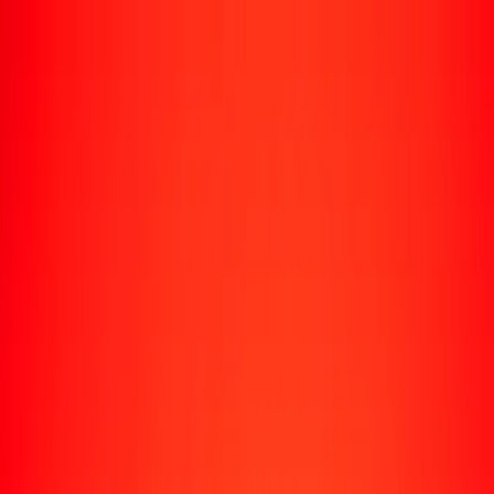
Rastrear una transferencia
Ubicaciones
Recursos
Centro de ayuda
Encuentra respuestas y soporte al cliente.
Servicios
Cobro de cheques, pago de facturas y más.
Carreras
Únete al equipo global de Ria.