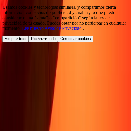
Usamos cookies y tecnologías similares, y compartimos cierta
información con socios de publicidad y análisis, lo que puede
considerarse una "venta" o "compartición" según la ley de
privacidad de tu estado. Puedes optar por no participar en cualquier
momento.
Lee nuestro Aviso de Privacidad
.
Aceptar todo
Rechazar todo
Gestionar cookies