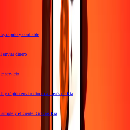
Lo que dicen nuestros clientes de Ria
, rápido y confiable
 enviar dinero
 servicio
 y rápido enviar dinero a través de Ria
imple y eficiente. Gracias Ria