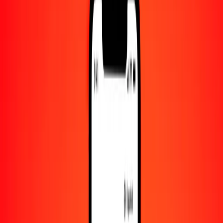
Convertido a
GTQ
1,00 PYG = 0.00128316 GTQ
guaraní paraguayo a quetzal guatemalteco — Actualizado el 8 de
agosto de 2026 00:00 UTC
Enviar dinero
Usamos el tipo de cambio interbancario solo como referencia.
Inicia sesión para ver los tipos de envío reales.
Tipos de cambio PYG a GTQ hoy
Convertir guaraní paraguayo a quetzal guatemalteco
Convertir quetzal guatemalteco a guaraní paraguayo
PYG
GTQ
1
PYG
0.00128
GTQ
5
PYG
0.00642
GTQ