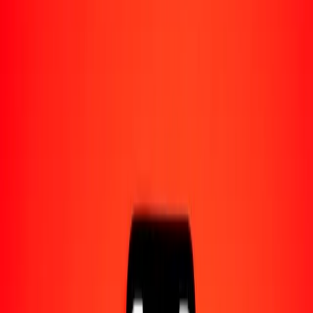
Acerca de Ria
Descubre nuestra historia y propósito.
Recursos
Obtén más información sobre Ria Money Transfer,
incluyendo nuestros servicios y soporte.
1,00 guaraní paraguayo a quetzal guatemalteco hoy
Convierte PYG a GTQ al tipo de cambio actual
Cantidad
PYG