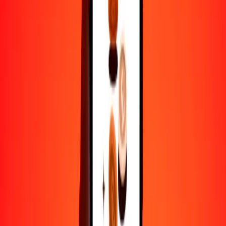
GTQ
PYG
1
GTQ
779.32835
PYG
5
GTQ
3896.64173
PYG
25
GTQ
19,483.20867
PYG
50
GTQ
38,966.41734
PYG
100
GTQ
77,932.83468
PYG
500
GTQ
389,664.17339
PYG
1000
GTQ
779,328.34677
PYG
10,000
GTQ
7,793,283.46775
PYG
Por qué elegir Ria Money Transfer para enviar dinero
internacionalmente
Más de 35 años de experiencia confiable
Entrega rápida y conveniente
Envía dinero en pocos toques a más de 190 países con Ria.
Transferencias seguras en todo el mundo