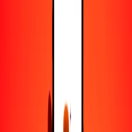
25
PYG
0.03208
GTQ
50
PYG
0.06416
GTQ
100
PYG
0.12832
GTQ
500
PYG
0.64158
GTQ
1000
PYG
1.28316
GTQ
10,000
PYG
12.83156
GTQ
Convertir guaraní paraguayo a quetzal
guatemalteco
PYG
GTQ
1
PYG
0.00128
GTQ
5
PYG
0.00642
GTQ
25
PYG
0.03208
GTQ
50
PYG
0.06416
GTQ
100
PYG
0.12832
GTQ
500
PYG
0.64158
GTQ
1000
PYG
1.28316
GTQ
10,000
PYG
12.83156
GTQ
Convertir quetzal guatemalteco a guaraní
paraguayo