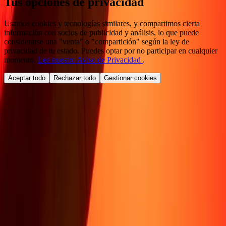
Tus opciones de privacidad
Usamos cookies y tecnologías similares, y compartimos cierta
información con socios de publicidad y análisis, lo que puede
considerarse una "venta" o "compartición" según la ley de
privacidad de tu estado. Puedes optar por no participar en cualquier
momento.
Lee nuestro Aviso de Privacidad
.
Aceptar todo
Rechazar todo
Gestionar cookies