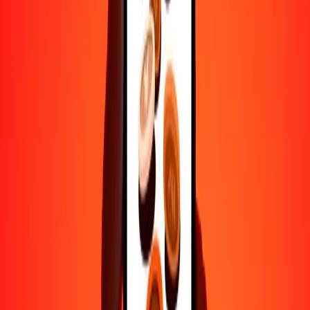
Transferencias seguras en todo el mundo
Confía en nosotros: hemos realizado más de mil millones de
transferencias seguras.
Ayuda de personas reales
Contacta a nuestro equipo de soporte 24/7 cuando lo necesites.
4.8 ★ en Play Store
Hazlo todo con la app de Ria
Envía dinero a más de 200 países, rastrea transferencias, guarda
destinatarios, encuentra sucursales cercanas y mucho más. Descarga
la app para comenzar.
Descarga la app
4.8 ★ en Play Store