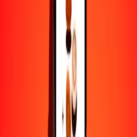
TTD
PKR
1
TTD
40.95575
PKR
5
TTD
204.77874
PKR
25
TTD
1023.89371
PKR
50
TTD
2047.78742
PKR
100
TTD
4095.57484
PKR
500
TTD
20,477.87421
PKR
1000
TTD
40,955.74842
PKR
10,000
TTD
409,557.48424
PKR
Por qué elegir Ria Money Transfer para enviar dinero
internacionalmente
Más de 35 años de experiencia confiable
Entrega rápida y conveniente
Envía dinero en pocos toques a más de 190 países con Ria.