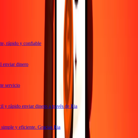
Transferencias confiables desde hace 38+ años EN TODO EL
MUNDO
Lo que dicen nuestros clientes de Ria
, rápido y confiable
 enviar dinero
 servicio
 y rápido enviar dinero a través de Ria
imple y eficiente. Gracias Ria