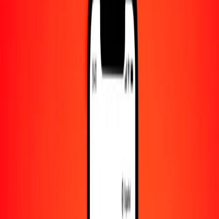
Cantidad
PKR
Convertido a
TTD
1,00 PKR = 0.02441660 TTD
rupia pakistaní a dólar de Trinidad y Tobago — Actualizado el 8 de
agosto de 2026 00:00 UTC
Enviar dinero
Usamos el tipo de cambio interbancario solo como referencia.
Inicia sesión para ver los tipos de envío reales.
Tipos de cambio PKR a TTD hoy
Convertir rupia pakistaní a dólar de Trinidad y Tobago
Convertir dólar de Trinidad y Tobago a rupia pakistaní
PKR
TTD
1
PKR
0.02442
TTD