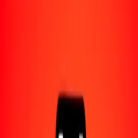
Acerca de Ria
Descubre nuestra historia y propósito.
Recursos
Obtén más información sobre Ria Money Transfer,
incluyendo nuestros servicios y soporte.
1,00 rupia pakistaní a dólar de Trinidad y Tobago
hoy
Convierte PKR a TTD al tipo de cambio actual