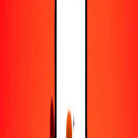
5
PKR
0.12208
TTD
25
PKR
0.61041
TTD
50
PKR
1.22083
TTD
100
PKR
2.44166
TTD
500
PKR
12.20830
TTD
1000
PKR
24.41660
TTD
10,000
PKR
244.16597
TTD
Convertir rupia pakistaní a dólar de Trinidad y
Tobago
PKR
TTD
1
PKR
0.02442
TTD
5
PKR
0.12208
TTD
25
PKR
0.61041
TTD
50
PKR
1.22083
TTD
100
PKR
2.44166
TTD
500
PKR
12.20830
TTD
1000
PKR
24.41660
TTD
10,000
PKR
244.16597
TTD
Convertir dólar de Trinidad y Tobago a rupia
pakistaní