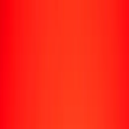
Rastrear una transferencia
Ubicaciones
Recursos
Centro de ayuda
Encuentra respuestas y soporte al cliente.
Servicios
Cobro de cheques, pago de facturas y más.
Carreras
Únete al equipo global de Ria.