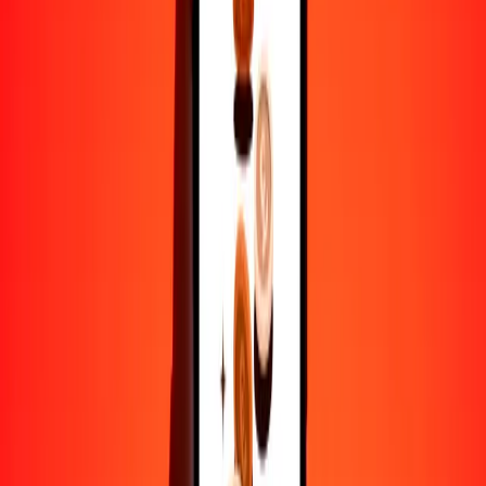
25
AOA
7.57470
PKR
50
AOA
15.14940
PKR
100
AOA
30.29880
PKR
500
AOA
151.49400
PKR
1000
AOA
302.98800
PKR
10,000
AOA
3029.87995
PKR
Por qué elegir Ria Money Transfer para enviar dinero
internacionalmente
Más de 35 años de experiencia confiable
Entrega rápida y conveniente
Envía dinero en pocos toques a más de 190 países con Ria.
Transferencias seguras en todo el mundo
Confía en nosotros: hemos realizado más de mil millones de
transferencias seguras.