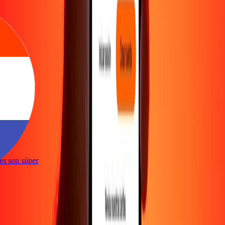
e
ones son súper