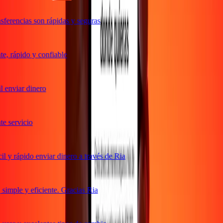
ferencias son rápidas y seguras
, rápido y confiable
 enviar dinero
 servicio
 y rápido enviar dinero a través de Ria
imple y eficiente. Gracias Ria