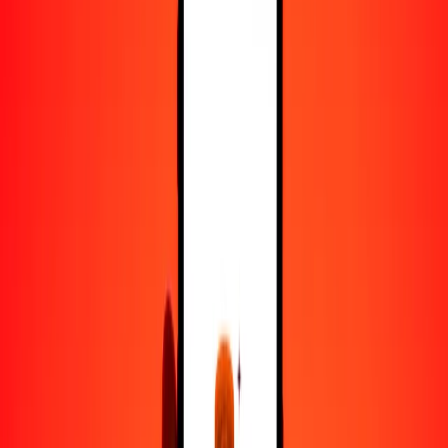
50
PKR
165.02304
AOA
100
PKR
330.04608
AOA
500
PKR
1650.23040
AOA
1000
PKR
3300.46079
AOA
10,000
PKR
33,004.60794
AOA
Convertir rupia pakistaní a kuanza
PKR
AOA
1
PKR
3.30046
AOA
5
PKR
16.50230
AOA
25
PKR
82.51152
AOA
50
PKR
165.02304
AOA
100
PKR
330.04608
AOA
500
PKR
1650.23040
AOA
1000
PKR
3300.46079
AOA
10,000
PKR
33,004.60794
AOA
Convertir kuanza a rupia pakistaní
AOA
PKR
1
AOA
0.30299
PKR
5
AOA
1.51494
PKR