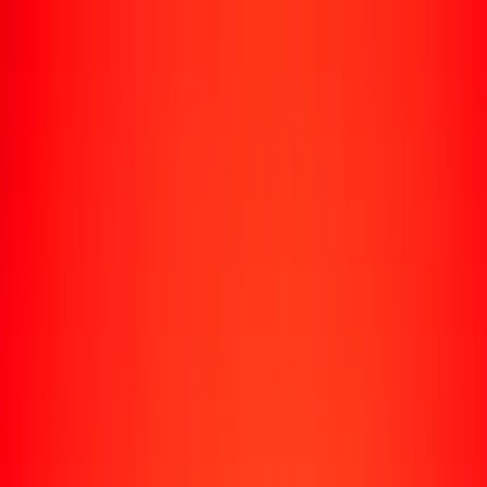
Rastrear una transferencia
Ubicaciones
Recursos
Centro de ayuda
Encuentra respuestas y soporte al cliente.
Servicios
Cobro de cheques, pago de facturas y más.
Carreras
Únete al equipo global de Ria.