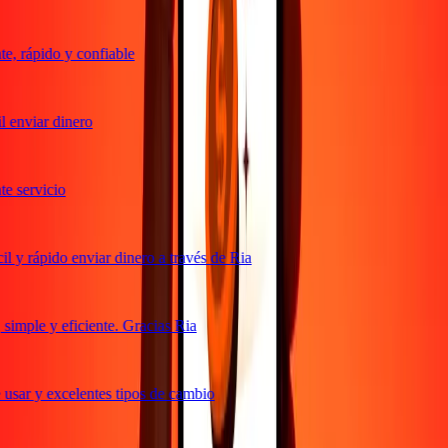
, rápido y confiable
 enviar dinero
 servicio
 y rápido enviar dinero a través de Ria
imple y eficiente. Gracias Ria
usar y excelentes tipos de cambio