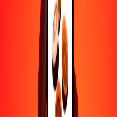
Ayuda de personas reales
Contacta a nuestro equipo de soporte 24/7 cuando lo necesites.
4.8 ★ en Play Store
Hazlo todo con la app de Ria
Envía dinero a más de 200 países, rastrea transferencias, guarda
destinatarios, encuentra sucursales cercanas y mucho más. Descarga
la app para comenzar.
Descarga la app
4.8 ★ en Play Store
Transferencias confiables desde hace 38+ años EN TODO EL
MUNDO
Lo que dicen nuestros clientes de Ria