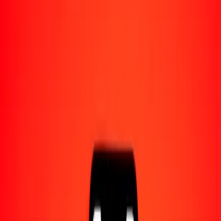
Acerca de Ria
Descubre nuestra historia y propósito.
Recursos
Obtén más información sobre Ria Money Transfer,
incluyendo nuestros servicios y soporte.
100 rupia pakistaní a kuanza angoleño hoy
Convierte PKR a AOA al tipo de cambio actual
Cantidad
PKR