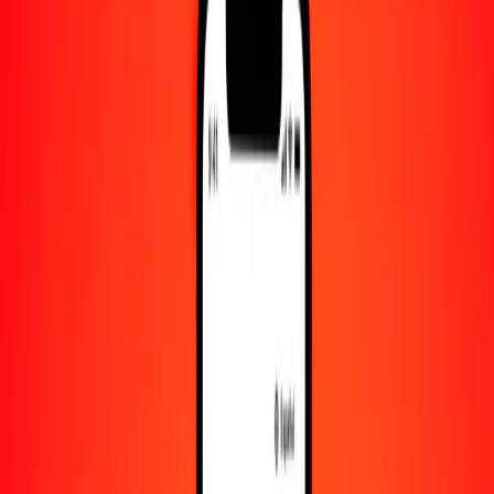
Convertido a
AOA
1,00 PKR = 3.30046079 AOA
rupia pakistaní a kuanza — Actualizado el 9 de agosto de 2026
00:00 UTC
Enviar dinero
Usamos el tipo de cambio interbancario solo como referencia.
Inicia sesión para ver los tipos de envío reales.
Tipos de cambio PKR a AOA hoy
Convertir rupia pakistaní a kuanza
Convertir kuanza a rupia pakistaní
PKR
AOA
1
PKR
3.30046
AOA
5
PKR
16.50230
AOA
25
PKR
82.51152
AOA