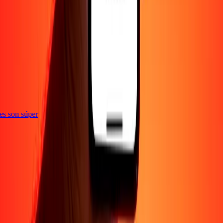
e
ones son súper
Empresa
Acerca de
Blog
Empleos
Seguridad
Corporativo
Conviértete en agente
Soporte