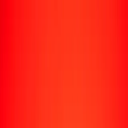
Rastrear una transferencia
Ubicaciones
Recursos
Centro de ayuda
Encuentra respuestas y soporte al cliente.
Servicios
Cobro de cheques, pago de facturas y más.
Carreras
Únete al equipo global de Ria.