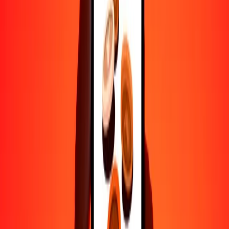
Ayuda de personas reales
Contacta a nuestro equipo de soporte 24/7 cuando lo necesites.
4.8 ★ en Play Store
Hazlo todo con la app de Ria
Envía dinero a más de 200 países, rastrea transferencias, guarda
destinatarios, encuentra sucursales cercanas y mucho más. Descarga
la app para comenzar.
Descarga la app
4.8 ★ en Play Store
Transferencias confiables desde hace 38+ años EN TODO EL
MUNDO
Lo que dicen nuestros clientes de Ria