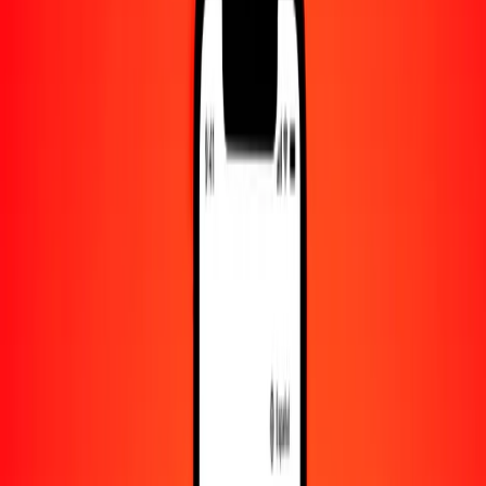
Convertido a
COP
1,00 PHP = 52.35317004 COP
peso filipino a peso colombiano — Actualizado el 6 de agosto de
2026 00:00 UTC
Enviar dinero
Usamos el tipo de cambio interbancario solo como referencia.
Inicia sesión para ver los tipos de envío reales.
Tipos de cambio PHP a COP hoy
Convertir peso filipino a peso colombiano
Convertir peso colombiano a peso filipino
PHP
COP
1
PHP
52.35317
COP
5
PHP
261.76585
COP