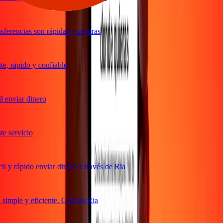
ferencias son rápidas y seguras
, rápido y confiable
 enviar dinero
 servicio
 y rápido enviar dinero a través de Ria
imple y eficiente. Gracias Ria