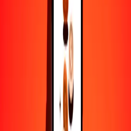
1
COP
0.01910
PHP
5
COP
0.09551
PHP
25
COP
0.47753
PHP
50
COP
0.95505
PHP
100
COP
1.91010
PHP
500
COP
9.55052
PHP
1000
COP
19.10104
PHP
10,000
COP
191.01040
PHP
Por qué elegir Ria Money Transfer para enviar dinero
internacionalmente
Más de 35 años de experiencia confiable
Entrega rápida y conveniente
Envía dinero en pocos toques a más de 190 países con Ria.
Transferencias seguras en todo el mundo
Confía en nosotros: hemos realizado más de mil millones de
transferencias seguras.