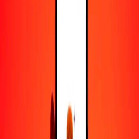
25
PHP
1308.82925
COP
50
PHP
2617.65850
COP
100
PHP
5235.31700
COP
500
PHP
26,176.58502
COP
1000
PHP
52,353.17004
COP
10,000
PHP
523,531.70044
COP
Convertir peso filipino a peso colombiano
PHP
COP
1
PHP
52.35317
COP
5
PHP
261.76585
COP
25
PHP
1308.82925
COP
50
PHP
2617.65850
COP
100
PHP
5235.31700
COP
500
PHP
26,176.58502
COP
1000
PHP
52,353.17004
COP
10,000
PHP
523,531.70044
COP
Convertir peso colombiano a peso filipino
COP
PHP