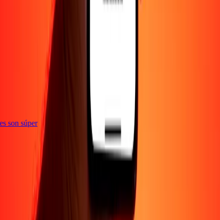
ones son súper
Empresa
Acerca de
Blog
Empleos
Seguridad
Corporativo
Conviértete en agente
Soporte