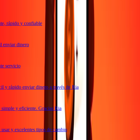
, rápido y confiable
 enviar dinero
 servicio
 y rápido enviar dinero a través de Ria
imple y eficiente. Gracias Ria
usar y excelentes tipos de cambio