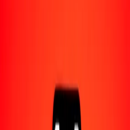
Acerca de Ria
Descubre nuestra historia y propósito.
Recursos
Obtén más información sobre Ria Money Transfer,
incluyendo nuestros servicios y soporte.
10 mil peso filipino a peso colombiano hoy
Convierte PHP a COP al tipo de cambio actual
Cantidad
PHP