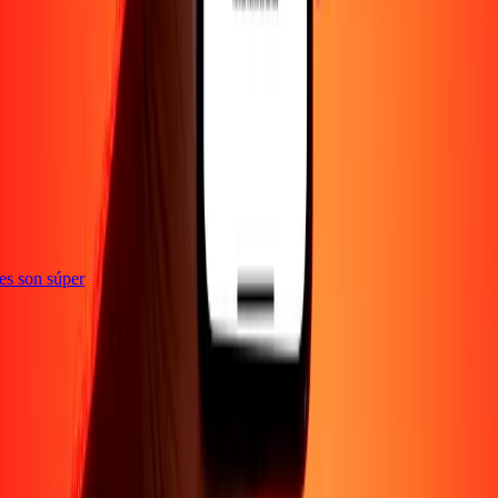
ones son súper
Empresa
Acerca de
Blog
Empleos
Seguridad
Corporativo
Conviértete en agente
Soporte