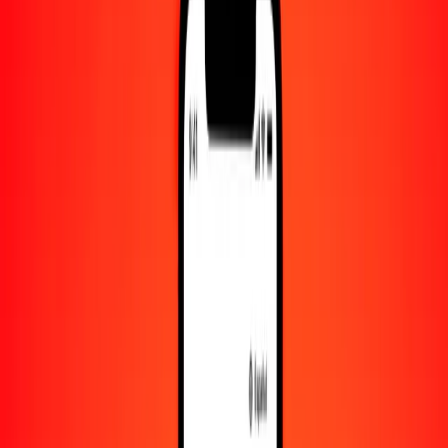
Convertido a
COP
1,00 PHP = 51.87054245 COP
peso filipino a peso colombiano — Actualizado el 9 de agosto de
2026 00:00 UTC
Enviar dinero
Usamos el tipo de cambio interbancario solo como referencia.
Inicia sesión para ver los tipos de envío reales.
Tipos de cambio PHP a COP hoy
Convertir peso filipino a peso colombiano
Convertir peso colombiano a peso filipino
PHP
COP
1
PHP
51.87054
COP
5
PHP
259.35271
COP