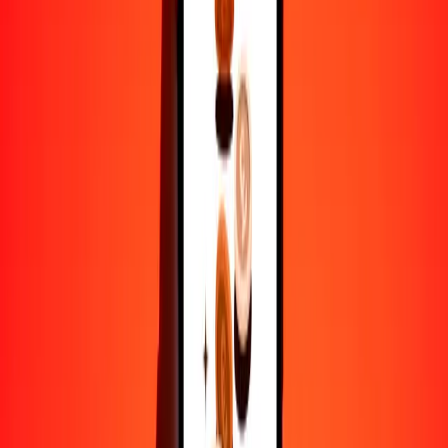
1
COP
0.01928
PHP
5
COP
0.09639
PHP
25
COP
0.48197
PHP
50
COP
0.96394
PHP
100
COP
1.92788
PHP
500
COP
9.63938
PHP
1000
COP
19.27877
PHP
10,000
COP
192.78765
PHP
Por qué elegir Ria Money Transfer para enviar dinero
internacionalmente
Más de 35 años de experiencia confiable
Entrega rápida y conveniente
Envía dinero en pocos toques a más de 190 países con Ria.
Transferencias seguras en todo el mundo
Confía en nosotros: hemos realizado más de mil millones de
transferencias seguras.