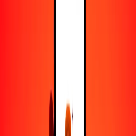
25
PHP
1296.76356
COP
50
PHP
2593.52712
COP
100
PHP
5187.05424
COP
500
PHP
25,935.27122
COP
1000
PHP
51,870.54245
COP
10,000
PHP
518,705.42450
COP
Convertir peso filipino a peso colombiano
PHP
COP
1
PHP
51.87054
COP
5
PHP
259.35271
COP
25
PHP
1296.76356
COP
50
PHP
2593.52712
COP
100
PHP
5187.05424
COP
500
PHP
25,935.27122
COP
1000
PHP
51,870.54245
COP
10,000
PHP
518,705.42450
COP
Convertir peso colombiano a peso filipino
COP
PHP