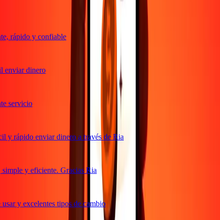
, rápido y confiable
 enviar dinero
 servicio
 y rápido enviar dinero a través de Ria
imple y eficiente. Gracias Ria
usar y excelentes tipos de cambio