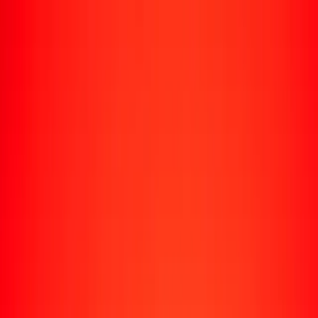
Rastrear una transferencia
Ubicaciones
Recursos
Centro de ayuda
Encuentra respuestas y soporte al cliente.
Servicios
Cobro de cheques, pago de facturas y más.
Carreras
Únete al equipo global de Ria.