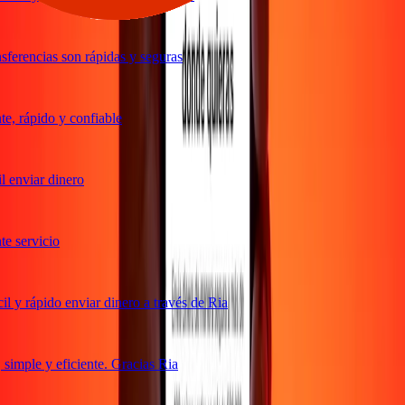
ferencias son rápidas y seguras
, rápido y confiable
 enviar dinero
 servicio
 y rápido enviar dinero a través de Ria
imple y eficiente. Gracias Ria