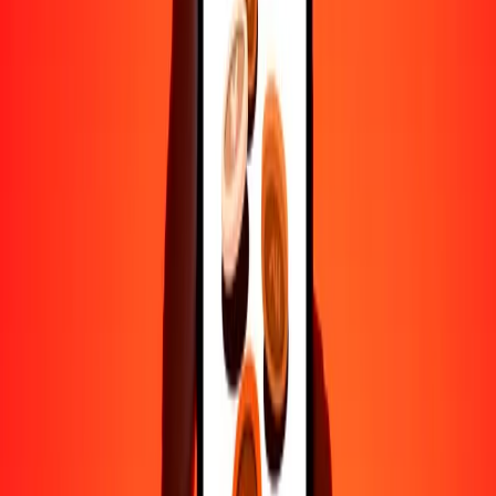
Ayuda de personas reales
Contacta a nuestro equipo de soporte 24/7 cuando lo necesites.
4.8 ★ en Play Store
Hazlo todo con la app de Ria
Envía dinero a más de 200 países, rastrea transferencias, guarda
destinatarios, encuentra sucursales cercanas y mucho más. Descarga
la app para comenzar.
Descarga la app
4.8 ★ en Play Store
Transferencias confiables desde hace 38+ años EN TODO EL
MUNDO
Lo que dicen nuestros clientes de Ria