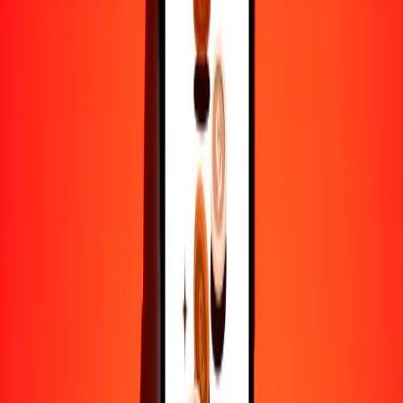
50
TVD
155.83658
PGK
100
TVD
311.67317
PGK
500
TVD
1558.36585
PGK
1000
TVD
3116.73169
PGK
10,000
TVD
31,167.31691
PGK
Por qué elegir Ria Money Transfer para enviar dinero
internacionalmente
Más de 35 años de experiencia confiable
Entrega rápida y conveniente
Envía dinero en pocos toques a más de 190 países con Ria.
Transferencias seguras en todo el mundo
Confía en nosotros: hemos realizado más de mil millones de
transferencias seguras.