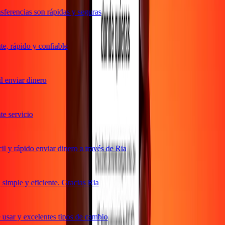
ferencias son rápidas y seguras
, rápido y confiable
 enviar dinero
 servicio
 y rápido enviar dinero a través de Ria
imple y eficiente. Gracias Ria
usar y excelentes tipos de cambio