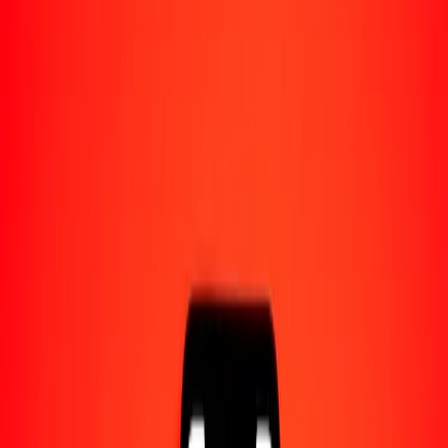
Acerca de Ria
Descubre nuestra historia y propósito.
Recursos
Obtén más información sobre Ria Money Transfer,
incluyendo nuestros servicios y soporte.
25 kina papú a TVD hoy
Convierte PGK a TVD al tipo de cambio actual
Cantidad
PGK