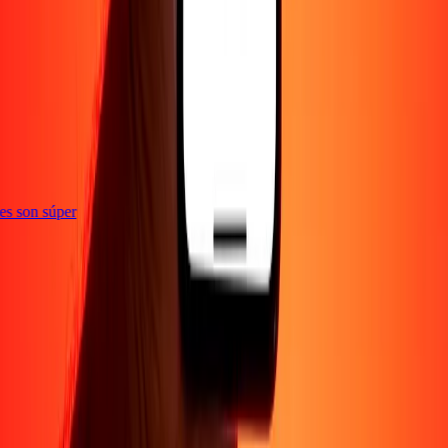
e
ones son súper
Empresa
Acerca de
Blog
Empleos
Seguridad
Corporativo
Conviértete en agente
Soporte
Política de privacidad
Aviso de cookies
Términos y