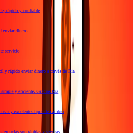
, rápido y confiable
 enviar dinero
 servicio
 y rápido enviar dinero a través de Ria
imple y eficiente. Gracias Ria
usar y excelentes tipos de cambio
ferencias son rápidas y seguras