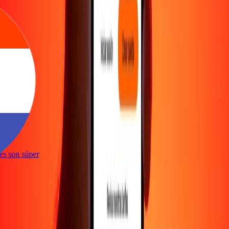
e
ones son súper