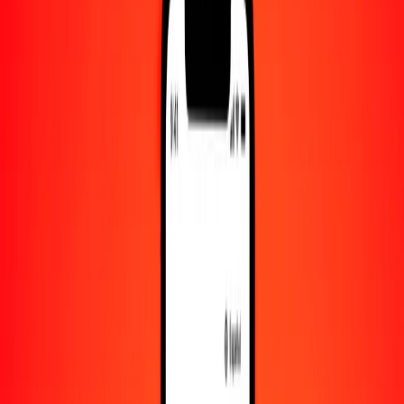
Convertido a
TVD
1,00 PGK = 0.32084892 TVD
kina a TVD — Actualizado el 9 de agosto de 2026 00:00 UTC
Enviar dinero
Usamos el tipo de cambio interbancario solo como referencia.
Inicia sesión para ver los tipos de envío reales.
Tipos de cambio PGK a TVD hoy
Convertir kina a TVD
Convertir TVD a kina
PGK
TVD
1
PGK
0.32085
TVD
5
PGK
1.60424
TVD
25
PGK
8.02122
TVD
50
PGK
16.04245
TVD