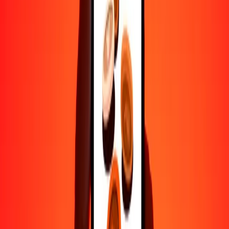
Ayuda de personas reales
Contacta a nuestro equipo de soporte 24/7 cuando lo necesites.
4.8 ★ en Play Store
Hazlo todo con la app de Ria
Envía dinero a más de 200 países, rastrea transferencias, guarda
destinatarios, encuentra sucursales cercanas y mucho más. Descarga
la app para comenzar.
Descarga la app
4.8 ★ en Play Store
Transferencias confiables desde hace 38+ años EN TODO EL
MUNDO
Lo que dicen nuestros clientes de Ria