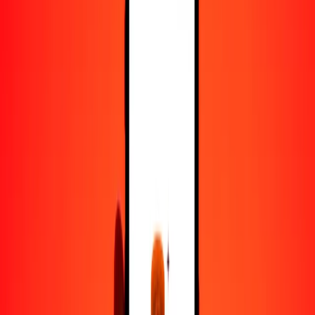
100
PGK
32.08489
TVD
500
PGK
160.42446
TVD
1000
PGK
320.84892
TVD
10,000
PGK
3208.48921
TVD
Convertir kina a TVD
PGK
TVD
1
PGK
0.32085
TVD
5
PGK
1.60424
TVD
25
PGK
8.02122
TVD
50
PGK
16.04245
TVD
100
PGK
32.08489
TVD
500
PGK
160.42446
TVD
1000
PGK
320.84892
TVD
10,000
PGK
3208.48921
TVD
Convertir TVD a kina
TVD
PGK
1
TVD
3.11673
PGK
5
TVD
15.58366
PGK
25
TVD
77.91829
PGK