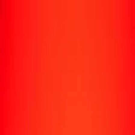
Rastrear una transferencia
Ubicaciones
Recursos
Centro de ayuda
Encuentra respuestas y soporte al cliente.
Servicios
Cobro de cheques, pago de facturas y más.
Carreras
Únete al equipo global de Ria.