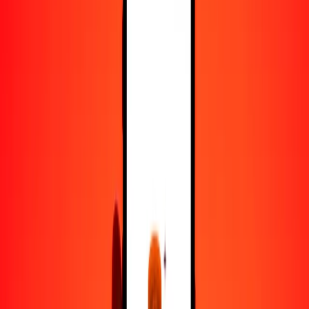
50
PGK
14,844.75978
IQD
100
PGK
29,689.51956
IQD
500
PGK
148,447.59780
IQD
1000
PGK
296,895.19560
IQD
10,000
PGK
2,968,951.95601
IQD
Convertir kina a dinar iraquí
PGK
IQD
1
PGK
296.89520
IQD
5
PGK
1484.47598
IQD
25
PGK
7422.37989
IQD
50
PGK
14,844.75978
IQD
100
PGK
29,689.51956
IQD
500
PGK
148,447.59780
IQD
1000
PGK
296,895.19560
IQD
10,000
PGK
2,968,951.95601
IQD
Convertir dinar iraquí a kina
IQD
PGK
1
IQD
0.00337
PGK
5
IQD
0.01684
PGK