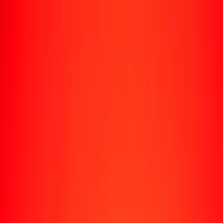
Rastrear una transferencia
Ubicaciones
Recursos
Centro de ayuda
Encuentra respuestas y soporte al cliente.
Servicios
Cobro de cheques, pago de facturas y más.
Carreras
Únete al equipo global de Ria.