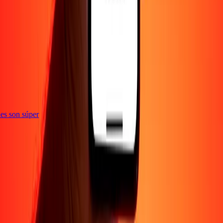
e
ones son súper
Empresa
Acerca de
Blog
Empleos
Seguridad
Corporativo
Conviértete en agente
Soporte