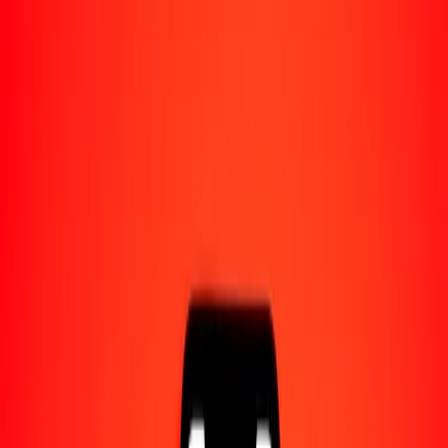
Acerca de Ria
Descubre nuestra historia y propósito.
Recursos
Obtén más información sobre Ria Money Transfer,
incluyendo nuestros servicios y soporte.
1,00 kina papú a dinar iraquí hoy
Convierte PGK a IQD al tipo de cambio actual
Cantidad
PGK