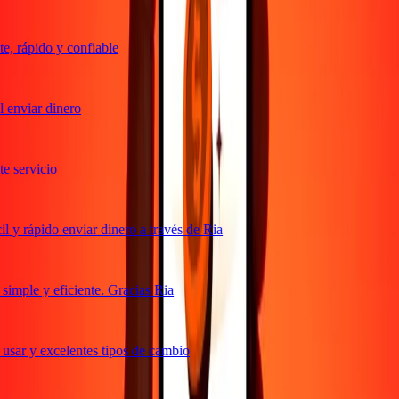
, rápido y confiable
 enviar dinero
 servicio
 y rápido enviar dinero a través de Ria
imple y eficiente. Gracias Ria
usar y excelentes tipos de cambio