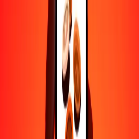
Ayuda de personas reales
Contacta a nuestro equipo de soporte 24/7 cuando lo necesites.
4.8 ★ en Play Store
Hazlo todo con la app de Ria
Envía dinero a más de 200 países, rastrea transferencias, guarda
destinatarios, encuentra sucursales cercanas y mucho más. Descarga
la app para comenzar.
Descarga la app
4.8 ★ en Play Store
Transferencias confiables desde hace 38+ años EN TODO EL
MUNDO
Lo que dicen nuestros clientes de Ria