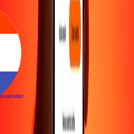
e
ones son súper