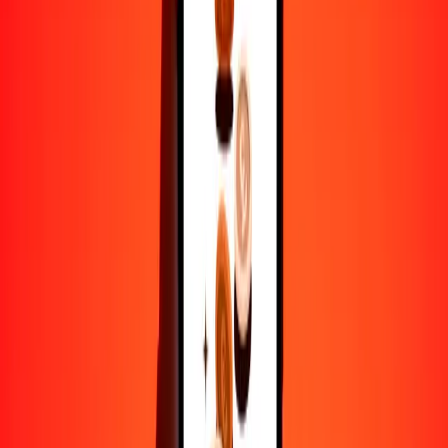
25
IQD
0.08420
PGK
50
IQD
0.16841
PGK
100
IQD
0.33682
PGK
500
IQD
1.68410
PGK
1000
IQD
3.36819
PGK
10,000
IQD
33.68192
PGK
Por qué elegir Ria Money Transfer para enviar dinero
internacionalmente
Más de 35 años de experiencia confiable
Entrega rápida y conveniente
Envía dinero en pocos toques a más de 190 países con Ria.
Transferencias seguras en todo el mundo
Confía en nosotros: hemos realizado más de mil millones de
transferencias seguras.