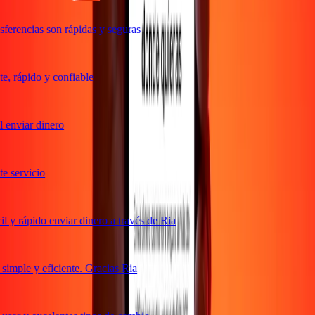
ferencias son rápidas y seguras
, rápido y confiable
 enviar dinero
 servicio
 y rápido enviar dinero a través de Ria
imple y eficiente. Gracias Ria