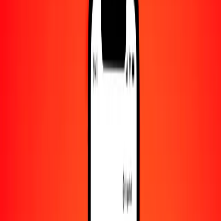
Convertido a
IQD
1,00 PGK = 296.89519560 IQD
kina a dinar iraquí — Actualizado el 6 de agosto de 2026 00:00
UTC
Enviar dinero
Usamos el tipo de cambio interbancario solo como referencia.
Inicia sesión para ver los tipos de envío reales.
Tipos de cambio PGK a IQD hoy
Convertir kina a dinar iraquí
Convertir dinar iraquí a kina
PGK
IQD
1
PGK
296.89520
IQD
5
PGK
1484.47598
IQD
25
PGK
7422.37989
IQD