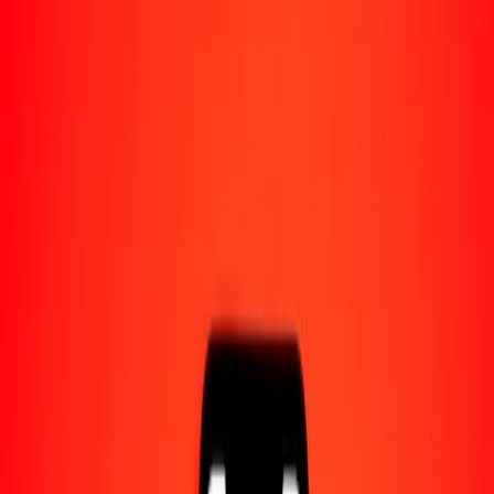
Acerca de Ria
Descubre nuestra historia y propósito.
Recursos
Obtén más información sobre Ria Money Transfer,
incluyendo nuestros servicios y soporte.
1,00 rial omaní a dólar de Trinidad y Tobago hoy
Convierte OMR a TTD al tipo de cambio actual
Cantidad
OMR