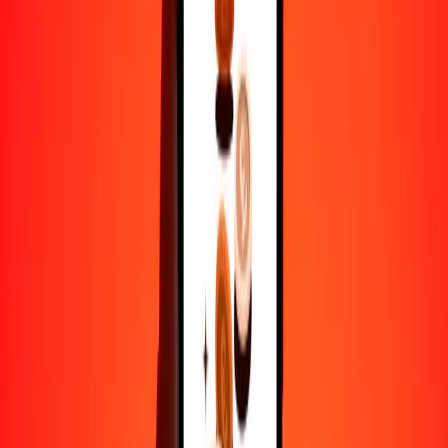
1
TTD
0.05701
OMR
5
TTD
0.28507
OMR
25
TTD
1.42534
OMR
50
TTD
2.85069
OMR
100
TTD
5.70138
OMR
500
TTD
28.50689
OMR
1000
TTD
57.01379
OMR
10,000
TTD
570.13789
OMR
Por qué elegir Ria Money Transfer para enviar dinero
internacionalmente
Más de 35 años de experiencia confiable
Entrega rápida y conveniente
Envía dinero en pocos toques a más de 190 países con Ria.
Transferencias seguras en todo el mundo
Confía en nosotros: hemos realizado más de mil millones de
transferencias seguras.