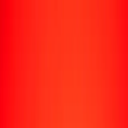
Rastrear una transferencia
Ubicaciones
Recursos
Centro de ayuda
Encuentra respuestas y soporte al cliente.
Servicios
Cobro de cheques, pago de facturas y más.
Carreras
Únete al equipo global de Ria.