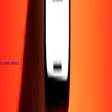
ones son súper
Empresa
Acerca de
Blog
Empleos
Seguridad
Corporativo
Conviértete en agente
Soporte