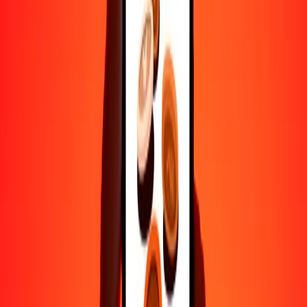
Ayuda de personas reales
Contacta a nuestro equipo de soporte 24/7 cuando lo necesites.
4.8 ★ en Play Store
Hazlo todo con la app de Ria
Envía dinero a más de 200 países, rastrea transferencias, guarda
destinatarios, encuentra sucursales cercanas y mucho más. Descarga
la app para comenzar.
Descarga la app
4.8 ★ en Play Store
Transferencias confiables desde hace 38+ años EN TODO EL
MUNDO
Lo que dicen nuestros clientes de Ria