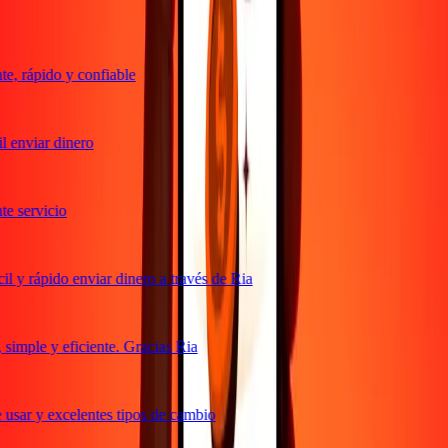
, rápido y confiable
 enviar dinero
 servicio
 y rápido enviar dinero a través de Ria
imple y eficiente. Gracias Ria
usar y excelentes tipos de cambio