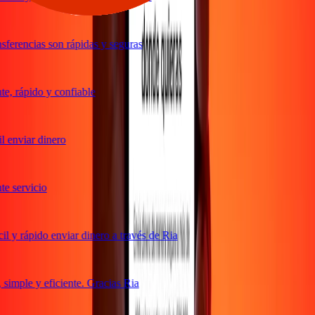
ferencias son rápidas y seguras
, rápido y confiable
 enviar dinero
 servicio
 y rápido enviar dinero a través de Ria
imple y eficiente. Gracias Ria