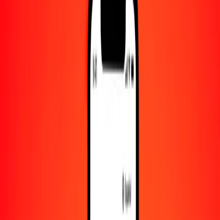
Convertido a
TTD
1,00 OMR = 17.53961658 TTD
rial omaní a dólar de Trinidad y Tobago — Actualizado el 6 de
agosto de 2026 00:00 UTC
Enviar dinero
Usamos el tipo de cambio interbancario solo como referencia.
Inicia sesión para ver los tipos de envío reales.
Tipos de cambio OMR a TTD hoy
Convertir rial omaní a dólar de Trinidad y Tobago
Convertir dólar de Trinidad y Tobago a rial omaní
OMR
TTD
1
OMR
17.53962
TTD
5
OMR
87.69808
TTD