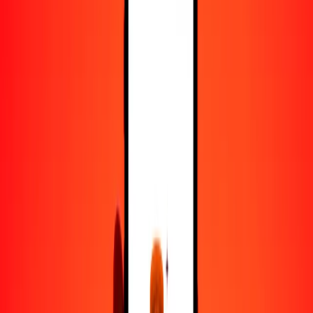
25
OMR
438.49041
TTD
50
OMR
876.98083
TTD
100
OMR
1753.96166
TTD
500
OMR
8769.80829
TTD
1000
OMR
17,539.61658
TTD
10,000
OMR
175,396.16583
TTD
Convertir rial omaní a dólar de Trinidad y Tobago
OMR
TTD
1
OMR
17.53962
TTD
5
OMR
87.69808
TTD
25
OMR
438.49041
TTD
50
OMR
876.98083
TTD
100
OMR
1753.96166
TTD
500
OMR
8769.80829
TTD
1000
OMR
17,539.61658
TTD
10,000
OMR
175,396.16583
TTD
Convertir dólar de Trinidad y Tobago a rial omaní
TTD
OMR