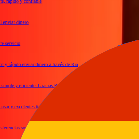
rápido y confiable
viar dinero
ervicio
rápido enviar dinero a través de Ria
ple y eficiente. Gracias Ria
r y excelentes tipos de cambio
encias son rápidas y seguras