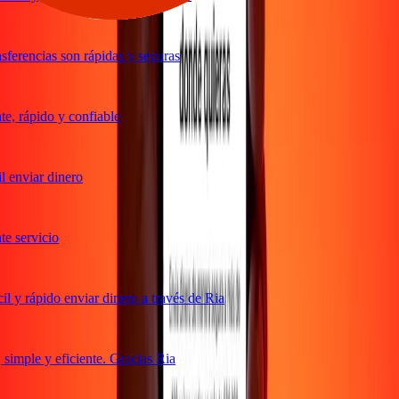
ferencias son rápidas y seguras
, rápido y confiable
 enviar dinero
 servicio
 y rápido enviar dinero a través de Ria
imple y eficiente. Gracias Ria