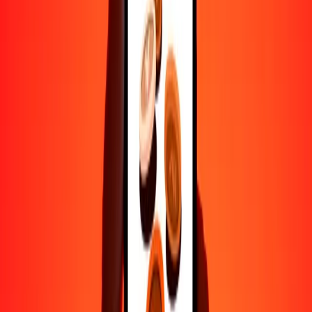
Ayuda de personas reales
Contacta a nuestro equipo de soporte 24/7 cuando lo necesites.
4.8 ★ en Play Store
Hazlo todo con la app de Ria
Envía dinero a más de 200 países, rastrea transferencias, guarda
destinatarios, encuentra sucursales cercanas y mucho más. Descarga
la app para comenzar.
Descarga la app
4.8 ★ en Play Store
Transferencias confiables desde hace 38+ años EN TODO EL
MUNDO
Lo que dicen nuestros clientes de Ria