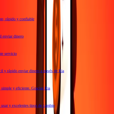
, rápido y confiable
 enviar dinero
 servicio
 y rápido enviar dinero a través de Ria
imple y eficiente. Gracias Ria
usar y excelentes tipos de cambio