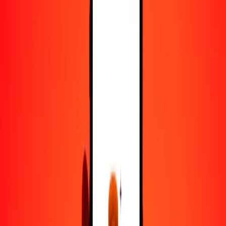
25
NPR
9.96993
PHP
50
NPR
19.93986
PHP
100
NPR
39.87972
PHP
500
NPR
199.39858
PHP
1000
NPR
398.79717
PHP
10,000
NPR
3987.97168
PHP
Convertir rupia nepalí a peso filipino
NPR
PHP
1
NPR
0.39880
PHP
5
NPR
1.99399
PHP
25
NPR
9.96993
PHP
50
NPR
19.93986
PHP
100
NPR
39.87972
PHP
500
NPR
199.39858
PHP
1000
NPR
398.79717
PHP
10,000
NPR
3987.97168
PHP
Convertir peso filipino a rupia nepalí
PHP
NPR