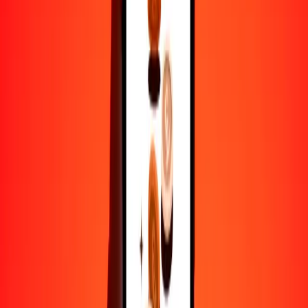
1
PHP
2.50754
NPR
5
PHP
12.53770
NPR
25
PHP
62.68851
NPR
50
PHP
125.37702
NPR
100
PHP
250.75404
NPR
500
PHP
1253.77019
NPR
1000
PHP
2507.54038
NPR
10,000
PHP
25,075.40377
NPR
Por qué elegir Ria Money Transfer para enviar dinero
internacionalmente
Más de 35 años de experiencia confiable
Entrega rápida y conveniente
Envía dinero en pocos toques a más de 190 países con Ria.
Transferencias seguras en todo el mundo
Confía en nosotros: hemos realizado más de mil millones de
transferencias seguras.