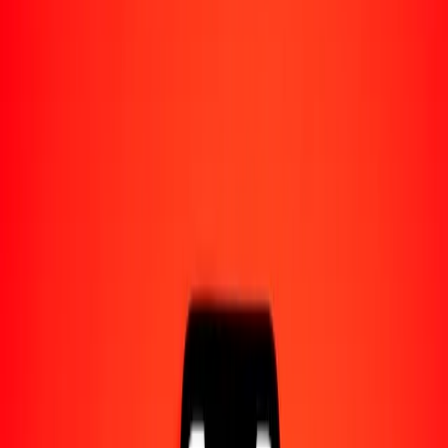
Acerca de Ria
Descubre nuestra historia y propósito.
Recursos
Obtén más información sobre Ria Money Transfer,
incluyendo nuestros servicios y soporte.
1,00 rupia nepalí a peso filipino hoy
Convierte NPR a PHP al tipo de cambio actual
Cantidad
NPR