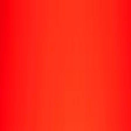
Rastrear una transferencia
Ubicaciones
Recursos
Centro de ayuda
Encuentra respuestas y soporte al cliente.
Servicios
Cobro de cheques, pago de facturas y más.
Carreras
Únete al equipo global de Ria.