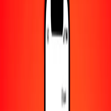
Convertido a
PHP
1,00 NPR = 0.39879717 PHP
rupia nepalí a peso filipino — Actualizado el 6 de agosto de 2026
00:00 UTC
Enviar dinero
Usamos el tipo de cambio interbancario solo como referencia.
Inicia sesión para ver los tipos de envío reales.
Tipos de cambio NPR a PHP hoy
Convertir rupia nepalí a peso filipino
Convertir peso filipino a rupia nepalí
NPR
PHP
1
NPR
0.39880
PHP
5
NPR
1.99399
PHP