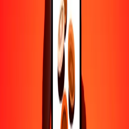
Ayuda de personas reales
Contacta a nuestro equipo de soporte 24/7 cuando lo necesites.
4.8 ★ en Play Store
Hazlo todo con la app de Ria
Envía dinero a más de 200 países, rastrea transferencias, guarda
destinatarios, encuentra sucursales cercanas y mucho más. Descarga
la app para comenzar.
Descarga la app
4.8 ★ en Play Store
Transferencias confiables desde hace 38+ años EN TODO EL
MUNDO
Lo que dicen nuestros clientes de Ria