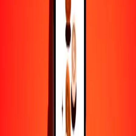
1
MXN
0.55464
NOK
5
MXN
2.77318
NOK
25
MXN
13.86592
NOK
50
MXN
27.73184
NOK
100
MXN
55.46368
NOK
500
MXN
277.31838
NOK
1000
MXN
554.63676
NOK
10,000
MXN
5546.36756
NOK
Por qué elegir Ria Money Transfer para enviar dinero
internacionalmente
Más de 35 años de experiencia confiable
Entrega rápida y conveniente
Envía dinero en pocos toques a más de 190 países con Ria.
Transferencias seguras en todo el mundo
Confía en nosotros: hemos realizado más de mil millones de
transferencias seguras.