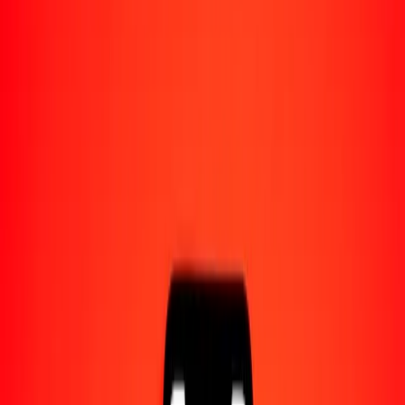
Acerca de Ria
Descubre nuestra historia y propósito.
Recursos
Obtén más información sobre Ria Money Transfer,
incluyendo nuestros servicios y soporte.
10 mil corona noruega a peso mexicano hoy
Convierte NOK a MXN al tipo de cambio actual
Cantidad
NOK