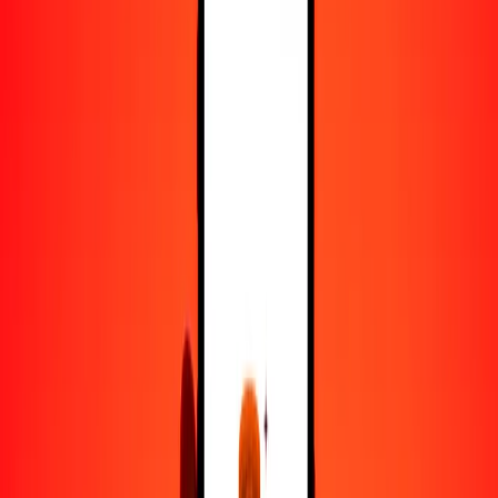
25
NOK
45.07455
MXN
50
NOK
90.14909
MXN
100
NOK
180.29818
MXN
500
NOK
901.49092
MXN
1000
NOK
1802.98184
MXN
10,000
NOK
18,029.81842
MXN
Convertir corona noruega a peso mexicano
NOK
MXN
1
NOK
1.80298
MXN
5
NOK
9.01491
MXN
25
NOK
45.07455
MXN
50
NOK
90.14909
MXN
100
NOK
180.29818
MXN
500
NOK
901.49092
MXN
1000
NOK
1802.98184
MXN
10,000
NOK
18,029.81842
MXN
Convertir peso mexicano a corona noruega
MXN
NOK