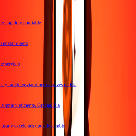
, rápido y confiable
 enviar dinero
 servicio
 y rápido enviar dinero a través de Ria
imple y eficiente. Gracias Ria
usar y excelentes tipos de cambio