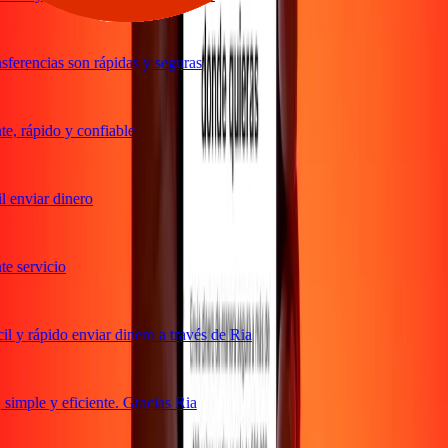
ferencias son rápidas y seguras
, rápido y confiable
 enviar dinero
 servicio
 y rápido enviar dinero a través de Ria
imple y eficiente. Gracias Ria