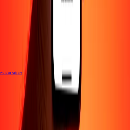
ones son súper
Empresa
Acerca de
Blog
Empleos
Seguridad
Corporativo
Conviértete en agente
Soporte