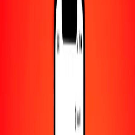
Convertido a
MXN
1,00 NOK = 1.80298184 MXN
corona noruega a peso mexicano — Actualizado el 9 de agosto de
2026 00:00 UTC
Enviar dinero
Usamos el tipo de cambio interbancario solo como referencia.
Inicia sesión para ver los tipos de envío reales.
Tipos de cambio NOK a MXN hoy
Convertir corona noruega a peso mexicano
Convertir peso mexicano a corona noruega
NOK
MXN
1
NOK
1.80298
MXN
5
NOK
9.01491
MXN