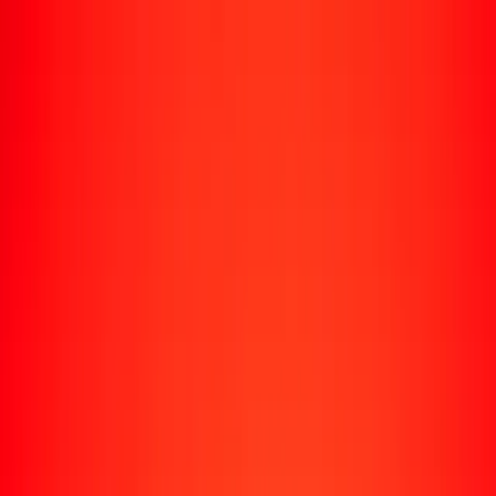
Rastrear una transferencia
Ubicaciones
Recursos
Centro de ayuda
Encuentra respuestas y soporte al cliente.
Servicios
Cobro de cheques, pago de facturas y más.
Carreras
Únete al equipo global de Ria.