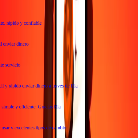
, rápido y confiable
 enviar dinero
 servicio
 y rápido enviar dinero a través de Ria
imple y eficiente. Gracias Ria
usar y excelentes tipos de cambio