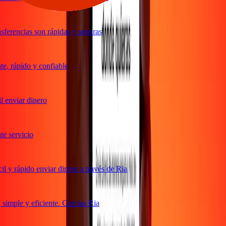
ferencias son rápidas y seguras
, rápido y confiable
 enviar dinero
 servicio
 y rápido enviar dinero a través de Ria
imple y eficiente. Gracias Ria