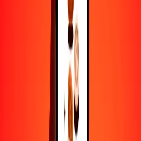
1
BZD
4.72234
NOK
5
BZD
23.61172
NOK
25
BZD
118.05859
NOK
50
BZD
236.11718
NOK
100
BZD
472.23436
NOK
500
BZD
2361.17179
NOK
1000
BZD
4722.34359
NOK
10,000
BZD
47,223.43587
NOK
Por qué elegir Ria Money Transfer para enviar dinero
internacionalmente
Más de 35 años de experiencia confiable
Entrega rápida y conveniente
Envía dinero en pocos toques a más de 190 países con Ria.
Transferencias seguras en todo el mundo
Confía en nosotros: hemos realizado más de mil millones de
transferencias seguras.