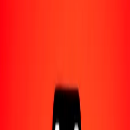
Acerca de Ria
Descubre nuestra historia y propósito.
Recursos
Obtén más información sobre Ria Money Transfer,
incluyendo nuestros servicios y soporte.
10 mil corona noruega a dólar beliceño hoy
Convierte NOK a BZD al tipo de cambio actual
Cantidad
NOK