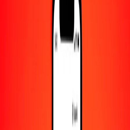
Convertido a
BZD
1,00 NOK = 0.21175926 BZD
corona noruega a dólar beliceño — Actualizado el 9 de agosto de
2026 00:00 UTC
Enviar dinero
Usamos el tipo de cambio interbancario solo como referencia.
Inicia sesión para ver los tipos de envío reales.
Tipos de cambio NOK a BZD hoy
Convertir corona noruega a dólar beliceño
Convertir dólar beliceño a corona noruega
NOK
BZD
1
NOK
0.21176
BZD
5
NOK
1.05880
BZD