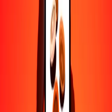
Ayuda de personas reales
Contacta a nuestro equipo de soporte 24/7 cuando lo necesites.
4.8 ★ en Play Store
Hazlo todo con la app de Ria
Envía dinero a más de 200 países, rastrea transferencias, guarda
destinatarios, encuentra sucursales cercanas y mucho más. Descarga
la app para comenzar.
Descarga la app
4.8 ★ en Play Store
Transferencias confiables desde hace 38+ años EN TODO EL
MUNDO
Lo que dicen nuestros clientes de Ria