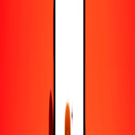
25
NOK
5.29398
BZD
50
NOK
10.58796
BZD
100
NOK
21.17593
BZD
500
NOK
105.87963
BZD
1000
NOK
211.75926
BZD
10,000
NOK
2117.59264
BZD
Convertir corona noruega a dólar beliceño
NOK
BZD
1
NOK
0.21176
BZD
5
NOK
1.05880
BZD
25
NOK
5.29398
BZD
50
NOK
10.58796
BZD
100
NOK
21.17593
BZD
500
NOK
105.87963
BZD
1000
NOK
211.75926
BZD
10,000
NOK
2117.59264
BZD
Convertir dólar beliceño a corona noruega
BZD
NOK