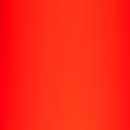
Rastrear una transferencia
Ubicaciones
Recursos
Centro de ayuda
Encuentra respuestas y soporte al cliente.
Servicios
Cobro de cheques, pago de facturas y más.
Carreras
Únete al equipo global de Ria.