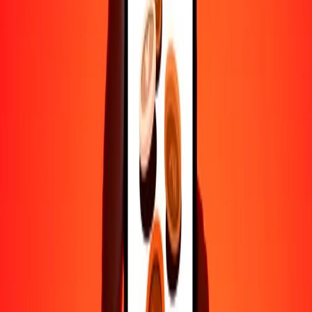
Ayuda de personas reales
Contacta a nuestro equipo de soporte 24/7 cuando lo necesites.
4.8 ★ en Play Store
Hazlo todo con la app de Ria
Envía dinero a más de 200 países, rastrea transferencias, guarda
destinatarios, encuentra sucursales cercanas y mucho más. Descarga
la app para comenzar.
Descarga la app
4.8 ★ en Play Store
Transferencias confiables desde hace 38+ años EN TODO EL
MUNDO
Lo que dicen nuestros clientes de Ria