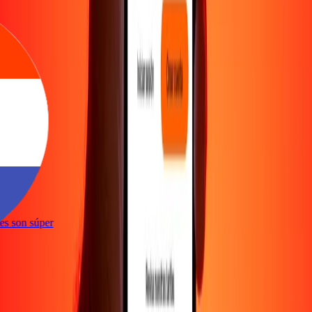
e
ones son súper