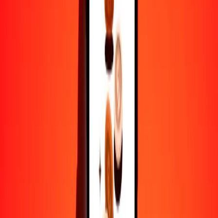
25
ARS
22.79607
NGN
50
ARS
45.59214
NGN
100
ARS
91.18428
NGN
500
ARS
455.92142
NGN
1000
ARS
911.84284
NGN
10,000
ARS
9118.42838
NGN
Por qué elegir Ria Money Transfer para enviar dinero
internacionalmente
Más de 35 años de experiencia confiable
Entrega rápida y conveniente
Envía dinero en pocos toques a más de 190 países con Ria.
Transferencias seguras en todo el mundo
Confía en nosotros: hemos realizado más de mil millones de
transferencias seguras.