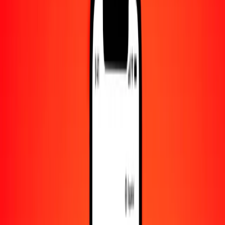
Convertido a
ARS
1,00 NGN = 1.09668022 ARS
naira a peso argentino — Actualizado el 9 de agosto de 2026 00:00
UTC
Enviar dinero
Usamos el tipo de cambio interbancario solo como referencia.
Inicia sesión para ver los tipos de envío reales.
Tipos de cambio NGN a ARS hoy
Convertir naira a peso argentino
Convertir peso argentino a naira
NGN
ARS
1
NGN
1.09668
ARS
5
NGN
5.48340
ARS
25
NGN
27.41701
ARS