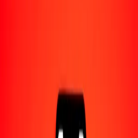
Acerca de Ria
Descubre nuestra historia y propósito.
Recursos
Obtén más información sobre Ria Money Transfer,
incluyendo nuestros servicios y soporte.
1,00 naira nigeriano a peso argentino hoy
Convierte NGN a ARS al tipo de cambio actual
Cantidad
NGN