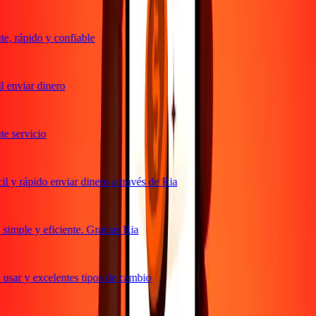
, rápido y confiable
 enviar dinero
 servicio
 y rápido enviar dinero a través de Ria
imple y eficiente. Gracias Ria
usar y excelentes tipos de cambio