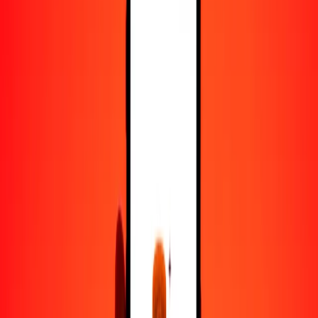
50
NGN
54.83401
ARS
100
NGN
109.66802
ARS
500
NGN
548.34011
ARS
1000
NGN
1096.68022
ARS
10,000
NGN
10,966.80216
ARS
Convertir naira a peso argentino
NGN
ARS
1
NGN
1.09668
ARS
5
NGN
5.48340
ARS
25
NGN
27.41701
ARS
50
NGN
54.83401
ARS
100
NGN
109.66802
ARS
500
NGN
548.34011
ARS
1000
NGN
1096.68022
ARS
10,000
NGN
10,966.80216
ARS
Convertir peso argentino a naira
ARS
NGN
1
ARS
0.91184
NGN
5
ARS
4.55921
NGN