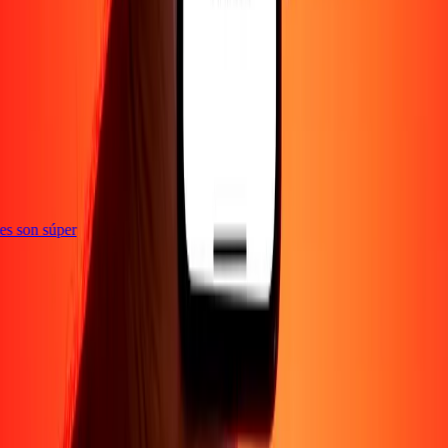
e
ones son súper
Empresa
Acerca de
Blog
Empleos
Seguridad
Corporativo
Conviértete en agente
Soporte