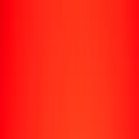
Rastrear una transferencia
Ubicaciones
Recursos
Centro de ayuda
Encuentra respuestas y soporte al cliente.
Servicios
Cobro de cheques, pago de facturas y más.
Carreras
Únete al equipo global de Ria.