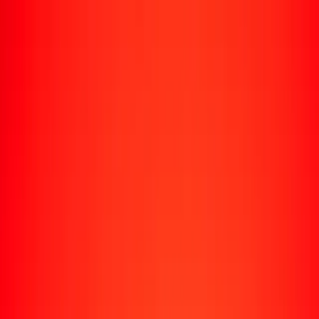
Rastrear una transferencia
Ubicaciones
Recursos
Centro de ayuda
Encuentra respuestas y soporte al cliente.
Servicios
Cobro de cheques, pago de facturas y más.
Carreras
Únete al equipo global de Ria.