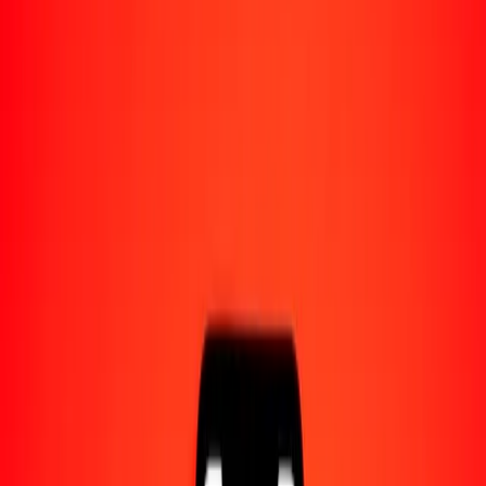
Acerca de Ria
Descubre nuestra historia y propósito.
Recursos
Obtén más información sobre Ria Money Transfer,
incluyendo nuestros servicios y soporte.
1,00 peso mexicano a quetzal guatemalteco hoy
Convierte MXN a GTQ al tipo de cambio actual
Cantidad
MXN