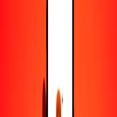
25
MXN
11.08422
GTQ
50
MXN
22.16843
GTQ
100
MXN
44.33686
GTQ
500
MXN
221.68432
GTQ
1000
MXN
443.36864
GTQ
10,000
MXN
4433.68640
GTQ
Convertir peso mexicano a quetzal guatemalteco
MXN
GTQ
1
MXN
0.44337
GTQ
5
MXN
2.21684
GTQ
25
MXN
11.08422
GTQ
50
MXN
22.16843
GTQ
100
MXN
44.33686
GTQ
500
MXN
221.68432
GTQ
1000
MXN
443.36864
GTQ
10,000
MXN
4433.68640
GTQ
Convertir quetzal guatemalteco a peso mexicano
GTQ
MXN