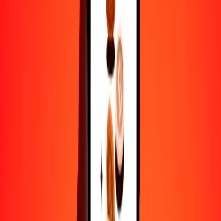
1
GTQ
2.25546
MXN
5
GTQ
11.27730
MXN
25
GTQ
56.38649
MXN
50
GTQ
112.77297
MXN
100
GTQ
225.54595
MXN
500
GTQ
1127.72974
MXN
1000
GTQ
2255.45947
MXN
10,000
GTQ
22,554.59473
MXN
Por qué elegir Ria Money Transfer para enviar dinero
internacionalmente
Más de 35 años de experiencia confiable
Entrega rápida y conveniente
Envía dinero en pocos toques a más de 190 países con Ria.
Transferencias seguras en todo el mundo
Confía en nosotros: hemos realizado más de mil millones de
transferencias seguras.