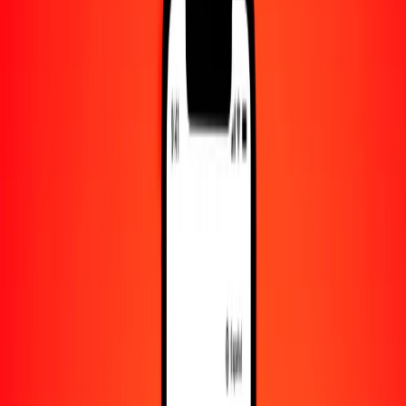
Convertido a
GTQ
1,00 MXN = 0.44336864 GTQ
peso mexicano a quetzal guatemalteco — Actualizado el 7 de agosto
de 2026 00:00 UTC
Enviar dinero
Usamos el tipo de cambio interbancario solo como referencia.
Inicia sesión para ver los tipos de envío reales.
Tipos de cambio MXN a GTQ hoy
Convertir peso mexicano a quetzal guatemalteco
Convertir quetzal guatemalteco a peso mexicano
MXN
GTQ
1
MXN
0.44337
GTQ
5
MXN
2.21684
GTQ