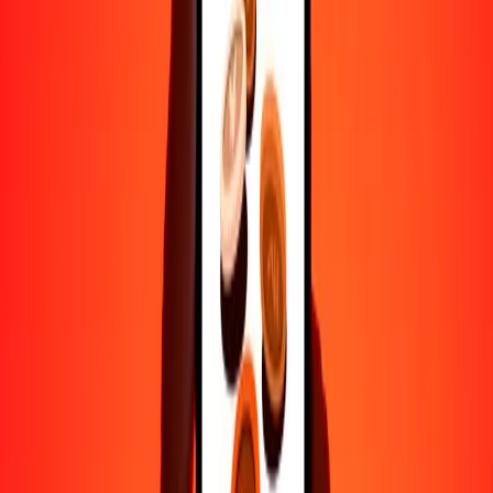
Ayuda de personas reales
Contacta a nuestro equipo de soporte 24/7 cuando lo necesites.
4.8 ★ en Play Store
Hazlo todo con la app de Ria
Envía dinero a más de 200 países, rastrea transferencias, guarda
destinatarios, encuentra sucursales cercanas y mucho más. Descarga
la app para comenzar.
Descarga la app
4.8 ★ en Play Store
Transferencias confiables desde hace 38+ años EN TODO EL
MUNDO
Lo que dicen nuestros clientes de Ria