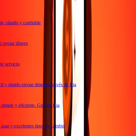
, rápido y confiable
 enviar dinero
 servicio
 y rápido enviar dinero a través de Ria
imple y eficiente. Gracias Ria
usar y excelentes tipos de cambio