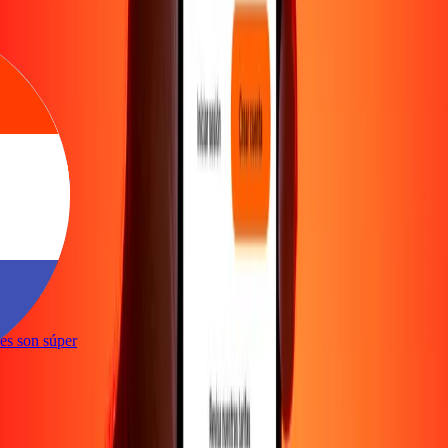
e
ones son súper