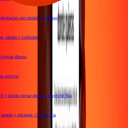
ferencias son rápidas y seguras
, rápido y confiable
 enviar dinero
 servicio
 y rápido enviar dinero a través de Ria
imple y eficiente. Gracias Ria