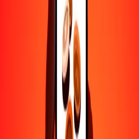
Ayuda de personas reales
Contacta a nuestro equipo de soporte 24/7 cuando lo necesites.
4.8 ★ en Play Store
Hazlo todo con la app de Ria
Envía dinero a más de 200 países, rastrea transferencias, guarda
destinatarios, encuentra sucursales cercanas y mucho más. Descarga
la app para comenzar.
Descarga la app
4.8 ★ en Play Store
Transferencias confiables desde hace 38+ años EN TODO EL
MUNDO
Lo que dicen nuestros clientes de Ria