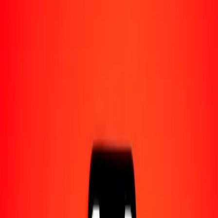
Acerca de Ria
Descubre nuestra historia y propósito.
Recursos
Obtén más información sobre Ria Money Transfer,
incluyendo nuestros servicios y soporte.
1,00 rupia mauriciana a libra gibraltareña hoy
Convierte MUR a GIP al tipo de cambio actual
Cantidad
MUR