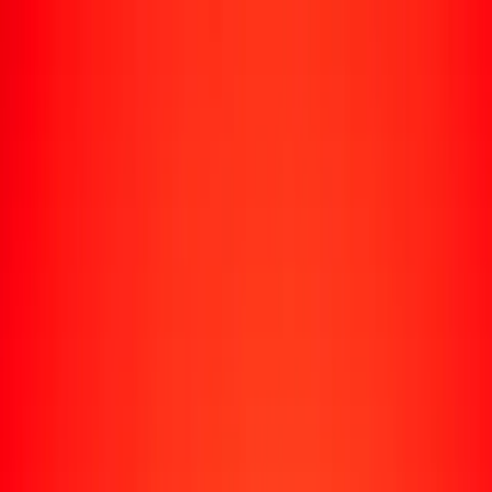
Rastrear una transferencia
Ubicaciones
Recursos
Centro de ayuda
Encuentra respuestas y soporte al cliente.
Servicios
Cobro de cheques, pago de facturas y más.
Carreras
Únete al equipo global de Ria.