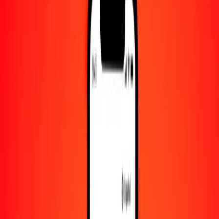
Convertido a
GIP
1,00 MUR = 0.01574708 GIP
rupia mauriciana a libra gibraltareña — Actualizado el 9 de agosto
de 2026 00:00 UTC
Enviar dinero
Usamos el tipo de cambio interbancario solo como referencia.
Inicia sesión para ver los tipos de envío reales.
Tipos de cambio MUR a GIP hoy
Convertir rupia mauriciana a libra gibraltareña
Convertir libra gibraltareña a rupia mauriciana
MUR
GIP
1
MUR
0.01575
GIP
5
MUR
0.07874
GIP