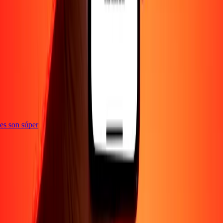
e
ones son súper
Empresa
Acerca de
Blog
Empleos
Seguridad
Corporativo
Conviértete en agente
Soporte