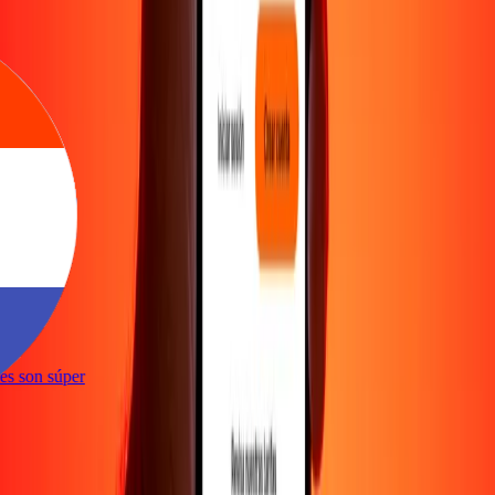
e
ones son súper