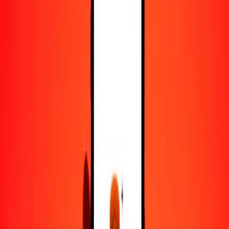
25
MUR
0.39368
GIP
50
MUR
0.78735
GIP
100
MUR
1.57471
GIP
500
MUR
7.87354
GIP
1000
MUR
15.74708
GIP
10,000
MUR
157.47077
GIP
Convertir rupia mauriciana a libra gibraltareña
MUR
GIP
1
MUR
0.01575
GIP
5
MUR
0.07874
GIP
25
MUR
0.39368
GIP
50
MUR
0.78735
GIP
100
MUR
1.57471
GIP
500
MUR
7.87354
GIP
1000
MUR
15.74708
GIP
10,000
MUR
157.47077
GIP
Convertir libra gibraltareña a rupia mauriciana
GIP
MUR