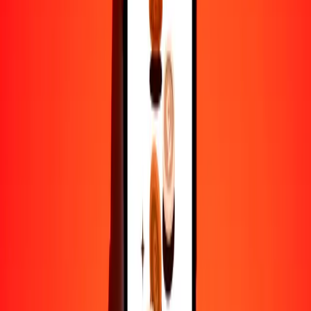
1
GIP
63.50385
MUR
5
GIP
317.51925
MUR
25
GIP
1587.59625
MUR
50
GIP
3175.19249
MUR
100
GIP
6350.38498
MUR
500
GIP
31,751.92490
MUR
1000
GIP
63,503.84981
MUR
10,000
GIP
635,038.49807
MUR
Por qué elegir Ria Money Transfer para enviar dinero
internacionalmente
Más de 35 años de experiencia confiable
Entrega rápida y conveniente
Envía dinero en pocos toques a más de 190 países con Ria.
Transferencias seguras en todo el mundo
Confía en nosotros: hemos realizado más de mil millones de
transferencias seguras.