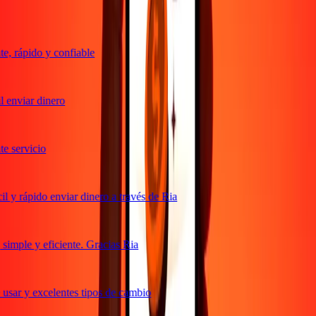
, rápido y confiable
 enviar dinero
 servicio
 y rápido enviar dinero a través de Ria
imple y eficiente. Gracias Ria
usar y excelentes tipos de cambio