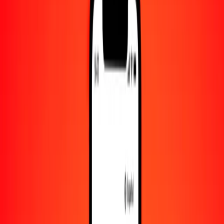
Convertido a
AFN
1,00 MMK = 0.03131845 AFN
kiat a afgani — Actualizado el 7 de agosto de 2026 00:00 UTC
Enviar dinero
Usamos el tipo de cambio interbancario solo como referencia.
Inicia sesión para ver los tipos de envío reales.
Tipos de cambio MMK a AFN hoy
Convertir kiat a afgani
Convertir afgani a kiat
MMK
AFN
1
MMK
0.03132
AFN
5
MMK
0.15659
AFN
25
MMK
0.78296
AFN
50
MMK
1.56592
AFN