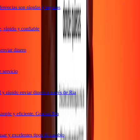
erencias son rápidas y seguras
 rápido y confiable
nviar dinero
servicio
y rápido enviar dinero a través de Ria
mple y eficiente. Gracias Ria
sar y excelentes tipos de cambio