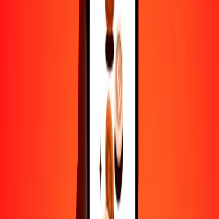
50
AFN
1596.50305
MMK
100
AFN
3193.00610
MMK
500
AFN
15,965.03050
MMK
1000
AFN
31,930.06101
MMK
10,000
AFN
319,300.61007
MMK
Por qué elegir Ria Money Transfer para enviar dinero
internacionalmente
Más de 35 años de experiencia confiable
Entrega rápida y conveniente
Envía dinero en pocos toques a más de 190 países con Ria.
Transferencias seguras en todo el mundo
Confía en nosotros: hemos realizado más de mil millones de
transferencias seguras.