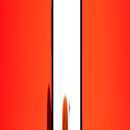
100
MMK
3.13184
AFN
500
MMK
15.65922
AFN
1000
MMK
31.31845
AFN
10,000
MMK
313.18449
AFN
Convertir kiat a afgani
MMK
AFN
1
MMK
0.03132
AFN
5
MMK
0.15659
AFN
25
MMK
0.78296
AFN
50
MMK
1.56592
AFN
100
MMK
3.13184
AFN
500
MMK
15.65922
AFN
1000
MMK
31.31845
AFN
10,000
MMK
313.18449
AFN
Convertir afgani a kiat
AFN
MMK
1
AFN
31.93006
MMK
5
AFN
159.65031
MMK
25
AFN
798.25153
MMK