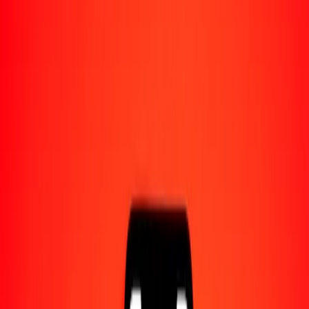
Acerca de Ria
Descubre nuestra historia y propósito.
Recursos
Obtén más información sobre Ria Money Transfer,
incluyendo nuestros servicios y soporte.
5 kiat de Myanmar a afgani afgano hoy
Convierte MMK a AFN al tipo de cambio actual
Cantidad
MMK