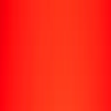
Rastrear una transferencia
Ubicaciones
Recursos
Centro de ayuda
Encuentra respuestas y soporte al cliente.
Servicios
Cobro de cheques, pago de facturas y más.
Carreras
Únete al equipo global de Ria.