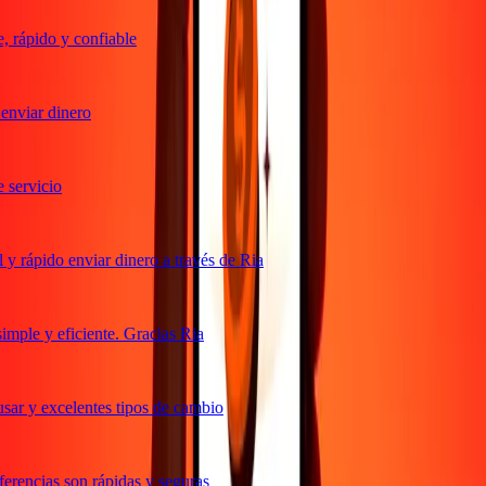
 rápido y confiable
nviar dinero
servicio
y rápido enviar dinero a través de Ria
mple y eficiente. Gracias Ria
sar y excelentes tipos de cambio
erencias son rápidas y seguras