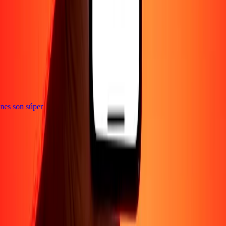
te
ciones son súper
Empresa
Acerca de
Blog
Empleos
Seguridad
Corporativo
Conviértete en agente
Soporte
Política de privacidad
Aviso de cookies
Términos y