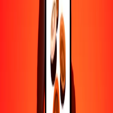
Ayuda de personas reales
Contacta a nuestro equipo de soporte 24/7 cuando lo necesites.
4.8 ★ en Play Store
Hazlo todo con la app de Ria
Envía dinero a más de 200 países, rastrea transferencias, guarda
destinatarios, encuentra sucursales cercanas y mucho más. Descarga
la app para comenzar.
Descarga la app
4.8 ★ en Play Store
Transferencias confiables desde hace 38+ años EN TODO EL
MUNDO
Lo que dicen nuestros clientes de Ria