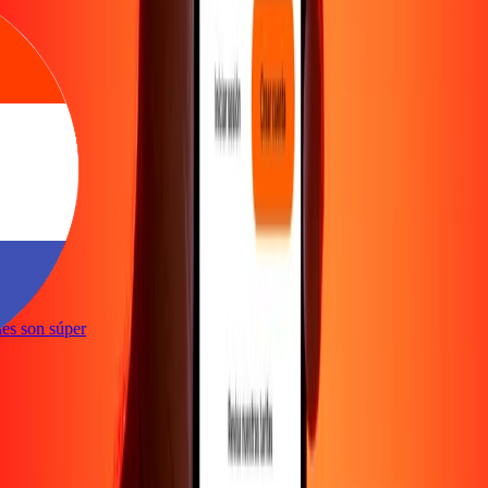
e
iones son súper