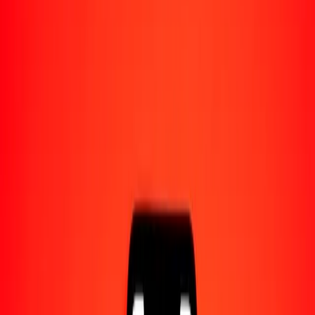
Acerca de Ria
Descubre nuestra historia y propósito.
Recursos
Obtén más información sobre Ria Money Transfer,
incluyendo nuestros servicios y soporte.
1 mil kiat de Myanmar a afgani afgano hoy
Convierte MMK a AFN al tipo de cambio actual
Cantidad
MMK