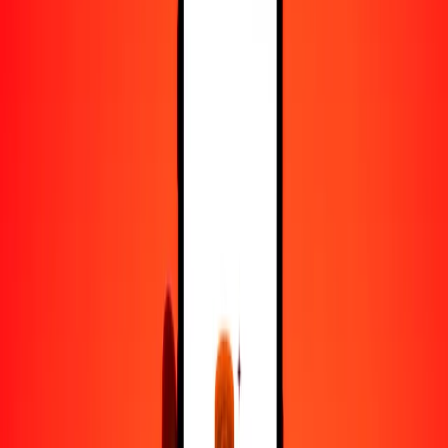
100
MMK
3.13209
AFN
500
MMK
15.66046
AFN
1000
MMK
31.32092
AFN
10,000
MMK
313.20921
AFN
Convertir kiat a afgani
MMK
AFN
1
MMK
0.03132
AFN
5
MMK
0.15660
AFN
25
MMK
0.78302
AFN
50
MMK
1.56605
AFN
100
MMK
3.13209
AFN
500
MMK
15.66046
AFN
1000
MMK
31.32092
AFN
10,000
MMK
313.20921
AFN
Convertir afgani a kiat
AFN
MMK
1
AFN
31.92754
MMK
5
AFN
159.63771
MMK
25
AFN
798.18854
MMK