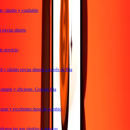
, rápido y confiable
enviar dinero
 servicio
y rápido enviar dinero a través de Ria
imple y eficiente. Gracias Ria
usar y excelentes tipos de cambio
ferencias son rápidas y seguras