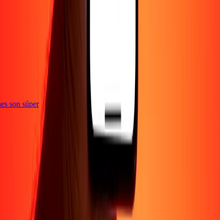
e
iones son súper
Empresa
Acerca de
Blog
Empleos
Seguridad
Corporativo
Conviértete en agente
Soporte
Política de privacidad
Aviso de cookies
Términos y