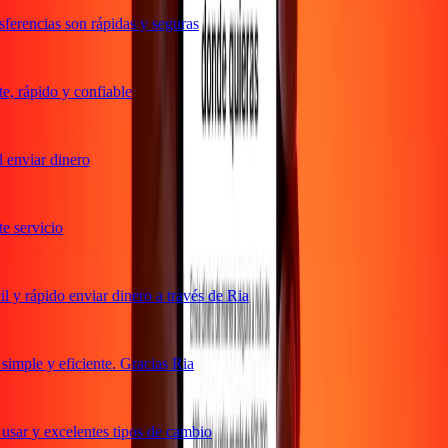
ferencias son rápidas y seguras
, rápido y confiable
enviar dinero
 servicio
y rápido enviar dinero a través de Ria
imple y eficiente. Gracias Ria
usar y excelentes tipos de cambio