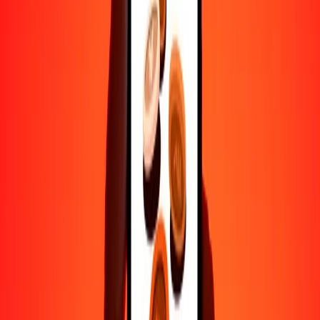
Ayuda de personas reales
Contacta a nuestro equipo de soporte 24/7 cuando lo necesites.
4.8 ★ en Play Store
Hazlo todo con la app de Ria
Envía dinero a más de 200 países, rastrea transferencias, guarda
destinatarios, encuentra sucursales cercanas y mucho más. Descarga
la app para comenzar.
Descarga la app
4.8 ★ en Play Store
Transferencias confiables desde hace 38+ años EN TODO EL
MUNDO
Lo que dicen nuestros clientes de Ria