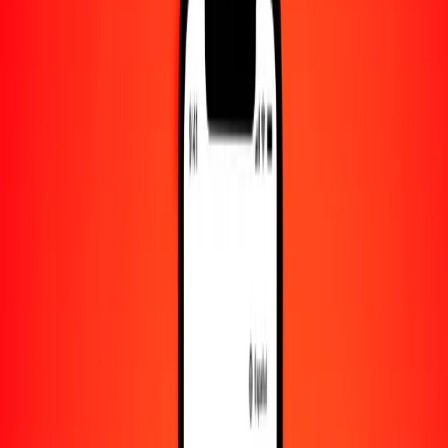
Convertido a
AFN
1,00 MMK = 0.03132092 AFN
kiat a afgani — Actualizado el 6 de agosto de 2026 00:00 UTC
Enviar dinero
Usamos el tipo de cambio interbancario solo como referencia.
Inicia sesión para ver los tipos de envío reales.
Tipos de cambio MMK a AFN hoy
Convertir kiat a afgani
Convertir afgani a kiat
MMK
AFN
1
MMK
0.03132
AFN
5
MMK
0.15660
AFN
25
MMK
0.78302
AFN
50
MMK
1.56605
AFN