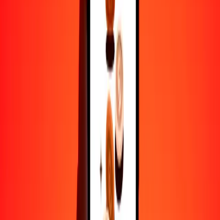
50
AFN
1596.37709
MMK
100
AFN
3192.75417
MMK
500
AFN
15,963.77087
MMK
1000
AFN
31,927.54175
MMK
10,000
AFN
319,275.41747
MMK
Por qué elegir Ria Money Transfer para enviar dinero
internacionalmente
Más de 35 años de experiencia confiable
Entrega rápida y conveniente
Envía dinero en pocos toques a más de 190 países con Ria.
Transferencias seguras en todo el mundo
Confía en nosotros: hemos realizado más de mil millones de
transferencias seguras.