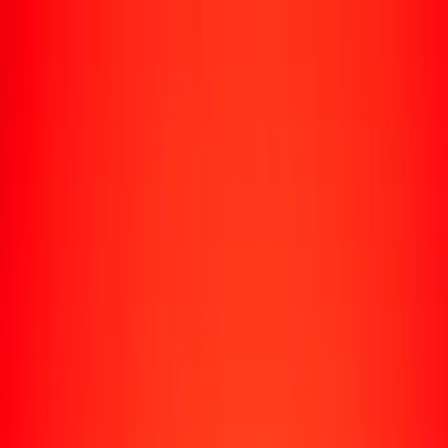
Rastrear una transferencia
Ubicaciones
Recursos
Centro de ayuda
Encuentra respuestas y soporte al cliente.
Servicios
Cobro de cheques, pago de facturas y más.
Carreras
Únete al equipo global de Ria.