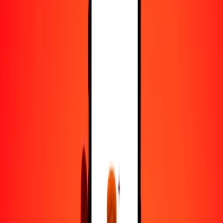
50
MGA
0.00437
BHD
100
MGA
0.00873
BHD
500
MGA
0.04365
BHD
1000
MGA
0.08731
BHD
10,000
MGA
0.87309
BHD
Convertir ariari a dinar bahreiní
MGA
BHD
1
MGA
0.00009
BHD
5
MGA
0.00044
BHD
25
MGA
0.00218
BHD
50
MGA
0.00437
BHD
100
MGA
0.00873
BHD
500
MGA
0.04365
BHD
1000
MGA
0.08731
BHD
10,000
MGA
0.87309
BHD
Convertir dinar bahreiní a ariari
BHD
MGA
1
BHD
11,453.57294
MGA
5
BHD
57,267.86471
MGA