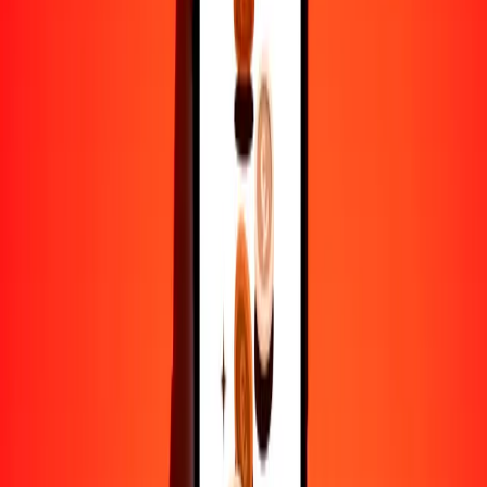
25
BHD
286,339.32355
MGA
50
BHD
572,678.64710
MGA
100
BHD
1,145,357.29421
MGA
500
BHD
5,726,786.47104
MGA
1000
BHD
11,453,572.94208
MGA
10,000
BHD
114,535,729.42079
MGA
Por qué elegir Ria Money Transfer para enviar dinero
internacionalmente
Más de 35 años de experiencia confiable
Entrega rápida y conveniente
Envía dinero en pocos toques a más de 190 países con Ria.
Transferencias seguras en todo el mundo
Confía en nosotros: hemos realizado más de mil millones de
transferencias seguras.