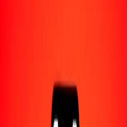
Acerca de Ria
Descubre nuestra historia y propósito.
Recursos
Obtén más información sobre Ria Money Transfer,
incluyendo nuestros servicios y soporte.
1,00 ariari malgache a dinar bareiní hoy
Convierte MGA a BHD al tipo de cambio actual
Cantidad
MGA