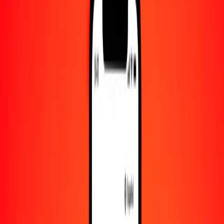
Convertido a
BHD
1,00 MGA = 0.00008731 BHD
ariari a dinar bahreiní — Actualizado el 6 de agosto de 2026 00:00
UTC
Enviar dinero
Usamos el tipo de cambio interbancario solo como referencia.
Inicia sesión para ver los tipos de envío reales.
Tipos de cambio MGA a BHD hoy
Convertir ariari a dinar bahreiní
Convertir dinar bahreiní a ariari
MGA
BHD
1
MGA
0.00009
BHD
5
MGA
0.00044
BHD
25
MGA
0.00218
BHD