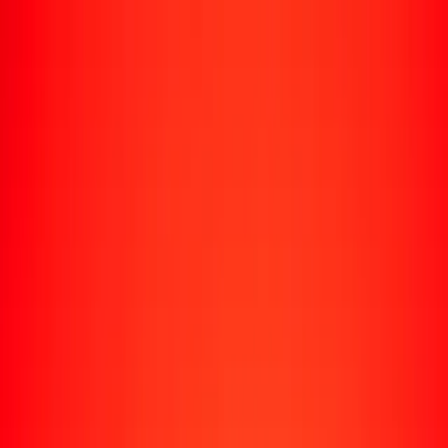
Rastrear una transferencia
Ubicaciones
Recursos
Centro de ayuda
Encuentra respuestas y soporte al cliente.
Servicios
Cobro de cheques, pago de facturas y más.
Carreras
Únete al equipo global de Ria.