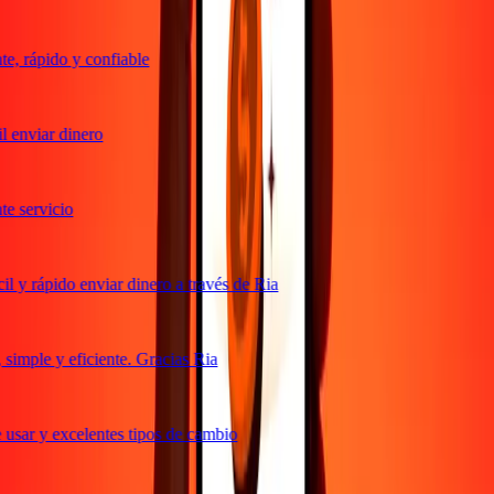
, rápido y confiable
 enviar dinero
 servicio
 y rápido enviar dinero a través de Ria
imple y eficiente. Gracias Ria
usar y excelentes tipos de cambio