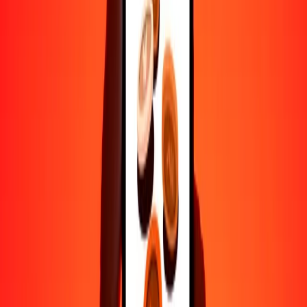
Ayuda de personas reales
Contacta a nuestro equipo de soporte 24/7 cuando lo necesites.
4.8 ★ en Play Store
Hazlo todo con la app de Ria
Envía dinero a más de 200 países, rastrea transferencias, guarda
destinatarios, encuentra sucursales cercanas y mucho más. Descarga
la app para comenzar.
Descarga la app
4.8 ★ en Play Store
Transferencias confiables desde hace 38+ años EN TODO EL
MUNDO
Lo que dicen nuestros clientes de Ria