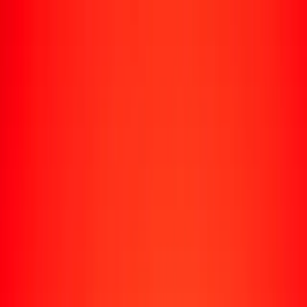
Rastrear una transferencia
Ubicaciones
Recursos
Centro de ayuda
Encuentra respuestas y soporte al cliente.
Servicios
Cobro de cheques, pago de facturas y más.
Carreras
Únete al equipo global de Ria.