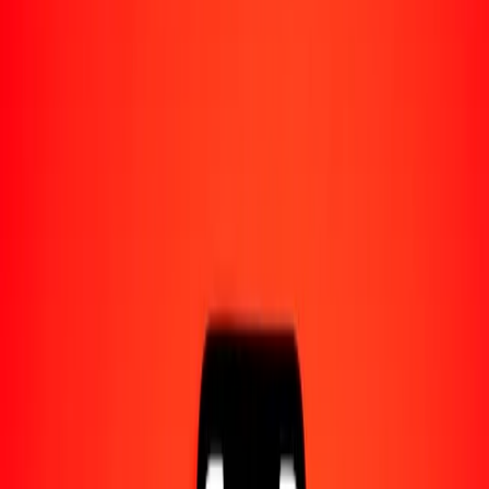
Acerca de Ria
Descubre nuestra historia y propósito.
Recursos
Obtén más información sobre Ria Money Transfer,
incluyendo nuestros servicios y soporte.
10 mil ariari malgache a taka bangladesí hoy
Convierte MGA a BDT al tipo de cambio actual
Cantidad
MGA