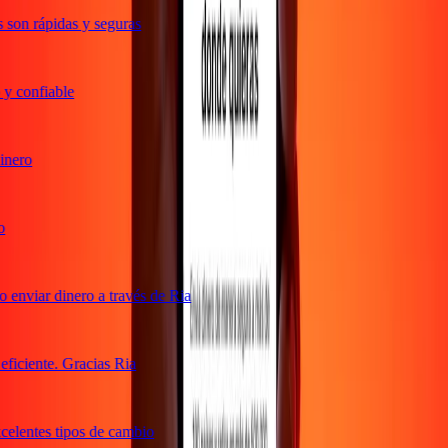
son rápidas y seguras
y confiable
nero
enviar dinero a través de Ria
iciente. Gracias Ria
elentes tipos de cambio