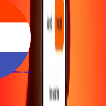
a
nveniente
 transacciones son súper
a