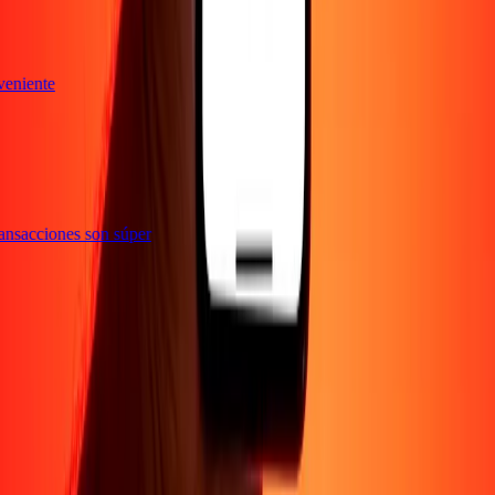
nveniente
 transacciones son súper
Empresa
Acerca de
Blog
Empleos
Seguridad
Corporativo
Conviértete en agente
Soporte
Política de privacidad
Aviso de cookies
Términos y