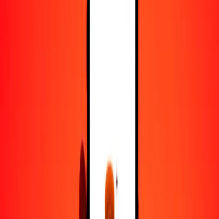
100
MGA
2.86892
BDT
500
MGA
14.34458
BDT
1000
MGA
28.68917
BDT
10,000
MGA
286.89167
BDT
Convertir ariari a taka
MGA
BDT
1
MGA
0.02869
BDT
5
MGA
0.14345
BDT
25
MGA
0.71723
BDT
50
MGA
1.43446
BDT
100
MGA
2.86892
BDT
500
MGA
14.34458
BDT
1000
MGA
28.68917
BDT
10,000
MGA
286.89167
BDT
Convertir taka a ariari
BDT
MGA
1
BDT
34.85636
MGA
5
BDT
174.28181
MGA
25
BDT
871.40905
MGA