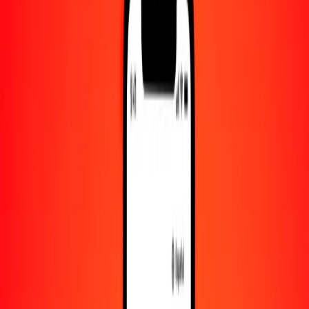
Convertido a
BDT
1,00 MGA = 0.02868917 BDT
ariari a taka — Actualizado el 8 de agosto de 2026 00:00 UTC
Enviar dinero
Usamos el tipo de cambio interbancario solo como referencia.
Inicia sesión para ver los tipos de envío reales.
Tipos de cambio MGA a BDT hoy
Convertir ariari a taka
Convertir taka a ariari
MGA
BDT
1
MGA
0.02869
BDT
5
MGA
0.14345
BDT
25
MGA
0.71723
BDT
50
MGA
1.43446
BDT