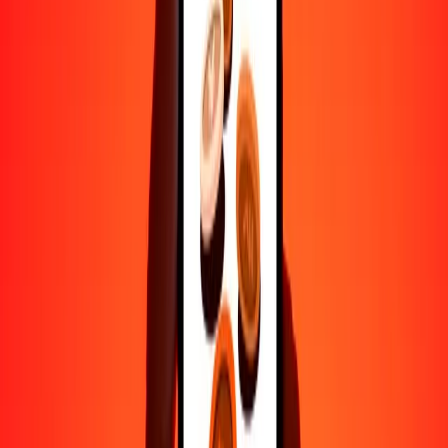
Ayuda de personas reales
Contacta a nuestro equipo de soporte 24/7 cuando lo necesites.
4.8 ★ en Play Store
Hazlo todo con la app de Ria
Envía dinero a más de 200 países, rastrea transferencias, guarda
destinatarios, encuentra sucursales cercanas y mucho más. Descarga
la app para comenzar.
Descarga la app
4.8 ★ en Play Store
Transferencias confiables desde hace 38+ años EN TODO EL
MUNDO
Lo que dicen nuestros clientes de Ria