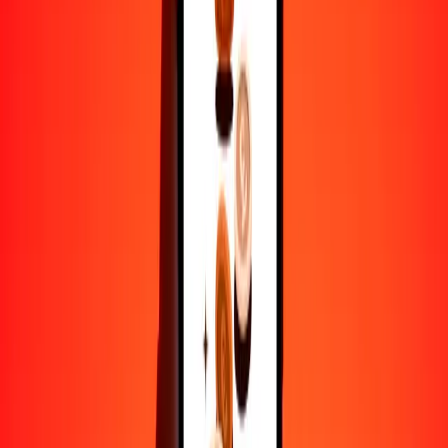
50
BDT
1742.81810
MGA
100
BDT
3485.63621
MGA
500
BDT
17,428.18105
MGA
1000
BDT
34,856.36209
MGA
10,000
BDT
348,563.62091
MGA
Por qué elegir Ria Money Transfer para enviar dinero
internacionalmente
Más de 35 años de experiencia confiable
Entrega rápida y conveniente
Envía dinero en pocos toques a más de 190 países con Ria.
Transferencias seguras en todo el mundo
Confía en nosotros: hemos realizado más de mil millones de
transferencias seguras.