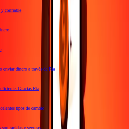
y confiable
nero
enviar dinero a través de Ria
iciente. Gracias Ria
elentes tipos de cambio
son rápidas y seguras