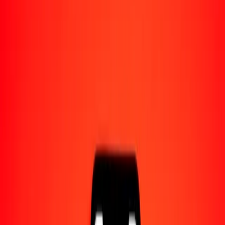
Acerca de Ria
Descubre nuestra historia y propósito.
Recursos
Obtén más información sobre Ria Money Transfer,
incluyendo nuestros servicios y soporte.
50 leu moldavo a derechos especiales de giro hoy
Convierte MDL a XDR al tipo de cambio actual
Cantidad
MDL