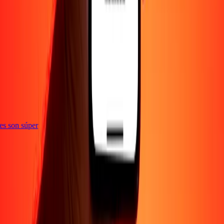
e
ones son súper
Empresa
Acerca de
Blog
Empleos
Seguridad
Corporativo
Conviértete en agente
Soporte