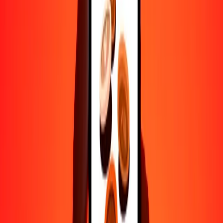
Ayuda de personas reales
Contacta a nuestro equipo de soporte 24/7 cuando lo necesites.
4.8 ★ en Play Store
Hazlo todo con la app de Ria
Envía dinero a más de 200 países, rastrea transferencias, guarda
destinatarios, encuentra sucursales cercanas y mucho más. Descarga
la app para comenzar.
Descarga la app
4.8 ★ en Play Store
Transferencias confiables desde hace 38+ años EN TODO EL
MUNDO
Lo que dicen nuestros clientes de Ria