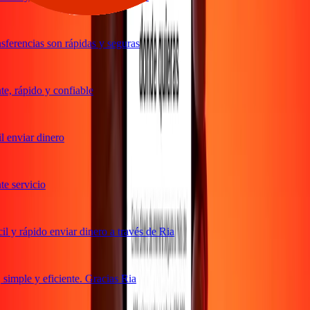
ferencias son rápidas y seguras
, rápido y confiable
 enviar dinero
 servicio
 y rápido enviar dinero a través de Ria
imple y eficiente. Gracias Ria