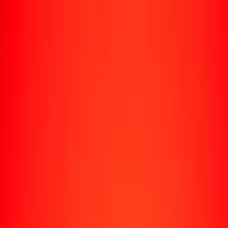
Rastrear una transferencia
Ubicaciones
Recursos
Centro de ayuda
Encuentra respuestas y soporte al cliente.
Servicios
Cobro de cheques, pago de facturas y más.
Carreras
Únete al equipo global de Ria.