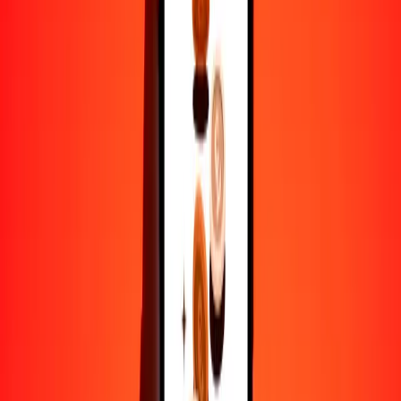
1
XDR
23.76664
MDL
5
XDR
118.83319
MDL
25
XDR
594.16595
MDL
50
XDR
1188.33190
MDL
100
XDR
2376.66379
MDL
500
XDR
11,883.31896
MDL
1000
XDR
23,766.63793
MDL
10,000
XDR
237,666.37930
MDL
Por qué elegir Ria Money Transfer para enviar dinero
internacionalmente
Más de 35 años de experiencia confiable
Entrega rápida y conveniente
Envía dinero en pocos toques a más de 190 países con Ria.
Transferencias seguras en todo el mundo
Confía en nosotros: hemos realizado más de mil millones de
transferencias seguras.