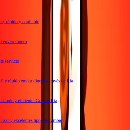
, rápido y confiable
 enviar dinero
 servicio
 y rápido enviar dinero a través de Ria
imple y eficiente. Gracias Ria
usar y excelentes tipos de cambio