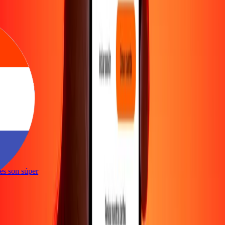
e
ones son súper