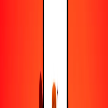
25
MDL
1.05189
XDR
50
MDL
2.10379
XDR
100
MDL
4.20758
XDR
500
MDL
21.03789
XDR
1000
MDL
42.07579
XDR
10,000
MDL
420.75787
XDR
Convertir leu moldavo a derechos especiales de giro
MDL
XDR
1
MDL
0.04208
XDR
5
MDL
0.21038
XDR
25
MDL
1.05189
XDR
50
MDL
2.10379
XDR
100
MDL
4.20758
XDR
500
MDL
21.03789
XDR
1000
MDL
42.07579
XDR
10,000
MDL
420.75787
XDR
Convertir derechos especiales de giro a leu moldavo
XDR
MDL