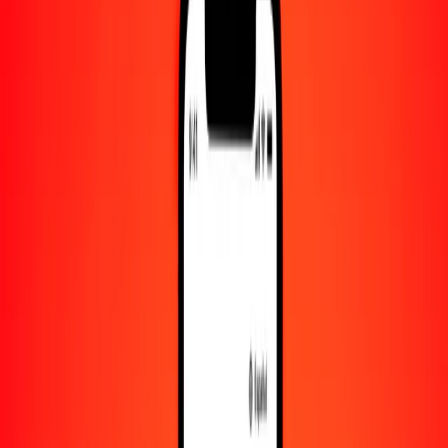
Convertido a
XDR
1,00 MDL = 0.04207579 XDR
leu moldavo a derechos especiales de giro — Actualizado el 7 de
agosto de 2026 00:00 UTC
Enviar dinero
Usamos el tipo de cambio interbancario solo como referencia.
Inicia sesión para ver los tipos de envío reales.
Tipos de cambio MDL a XDR hoy
Convertir leu moldavo a derechos especiales de giro
Convertir derechos especiales de giro a leu moldavo
MDL
XDR
1
MDL
0.04208
XDR
5
MDL
0.21038
XDR