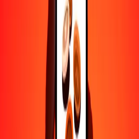
Ayuda de personas reales
Contacta a nuestro equipo de soporte 24/7 cuando lo necesites.
4.8 ★ en Play Store
Hazlo todo con la app de Ria
Envía dinero a más de 200 países, rastrea transferencias, guarda
destinatarios, encuentra sucursales cercanas y mucho más. Descarga
la app para comenzar.
Descarga la app
4.8 ★ en Play Store
Transferencias confiables desde hace 38+ años EN TODO EL
MUNDO
Lo que dicen nuestros clientes de Ria