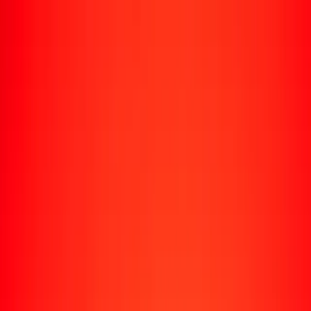
Rastrear una transferencia
Ubicaciones
Recursos
Centro de ayuda
Encuentra respuestas y soporte al cliente.
Servicios
Cobro de cheques, pago de facturas y más.
Carreras
Únete al equipo global de Ria.