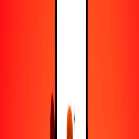
25
MDL
8551.93349
PYG
50
MDL
17,103.86698
PYG
100
MDL
34,207.73396
PYG
500
MDL
171,038.66979
PYG
1000
MDL
342,077.33958
PYG
10,000
MDL
3,420,773.39578
PYG
Convertir leu moldavo a guaraní paraguayo
MDL
PYG
1
MDL
342.07734
PYG
5
MDL
1710.38670
PYG
25
MDL
8551.93349
PYG
50
MDL
17,103.86698
PYG
100
MDL
34,207.73396
PYG
500
MDL
171,038.66979
PYG
1000
MDL
342,077.33958
PYG
10,000
MDL
3,420,773.39578
PYG
Convertir guaraní paraguayo a leu moldavo
PYG
MDL