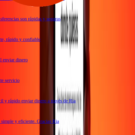
ferencias son rápidas y seguras
, rápido y confiable
 enviar dinero
 servicio
 y rápido enviar dinero a través de Ria
imple y eficiente. Gracias Ria