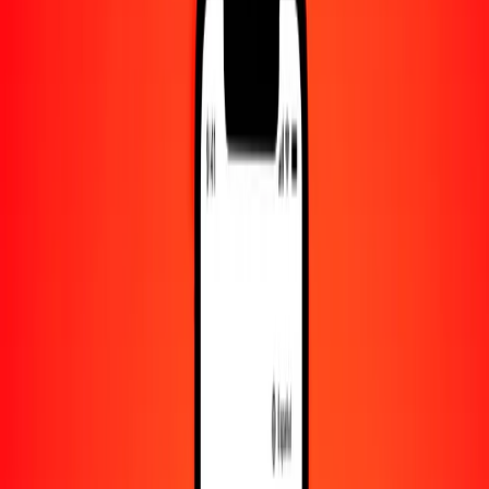
Convertido a
PYG
1,00 MDL = 342.07733958 PYG
leu moldavo a guaraní paraguayo — Actualizado el 7 de agosto de
2026 00:00 UTC
Enviar dinero
Usamos el tipo de cambio interbancario solo como referencia.
Inicia sesión para ver los tipos de envío reales.
Tipos de cambio MDL a PYG hoy
Convertir leu moldavo a guaraní paraguayo
Convertir guaraní paraguayo a leu moldavo
MDL
PYG
1
MDL
342.07734
PYG
5
MDL
1710.38670
PYG