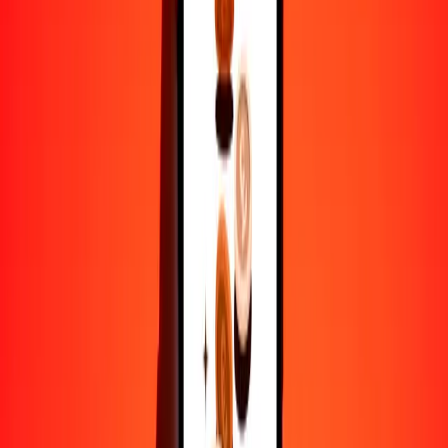
1
PYG
0.00292
MDL
5
PYG
0.01462
MDL
25
PYG
0.07308
MDL
50
PYG
0.14617
MDL
100
PYG
0.29233
MDL
500
PYG
1.46166
MDL
1000
PYG
2.92332
MDL
10,000
PYG
29.23316
MDL
Por qué elegir Ria Money Transfer para enviar dinero
internacionalmente
Más de 35 años de experiencia confiable
Entrega rápida y conveniente
Envía dinero en pocos toques a más de 190 países con Ria.
Transferencias seguras en todo el mundo
Confía en nosotros: hemos realizado más de mil millones de
transferencias seguras.