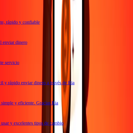
, rápido y confiable
 enviar dinero
 servicio
 y rápido enviar dinero a través de Ria
imple y eficiente. Gracias Ria
usar y excelentes tipos de cambio