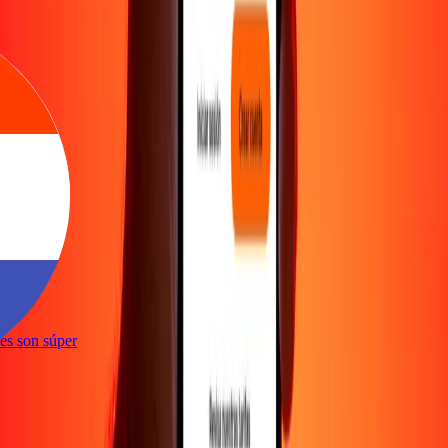
e
ones son súper