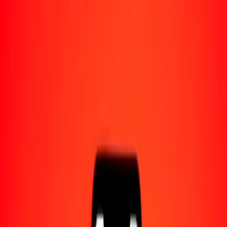
Acerca de Ria
Descubre nuestra historia y propósito.
Recursos
Obtén más información sobre Ria Money Transfer,
incluyendo nuestros servicios y soporte.
1,00 leu moldavo a guaraní paraguayo hoy
Convierte MDL a PYG al tipo de cambio actual
Cantidad
MDL