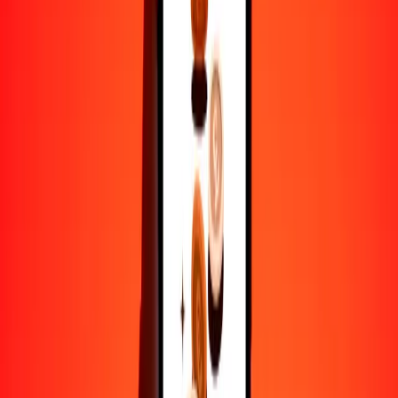
25
MMK
0.20711
MDL
50
MMK
0.41421
MDL
100
MMK
0.82843
MDL
500
MMK
4.14213
MDL
1000
MMK
8.28426
MDL
10,000
MMK
82.84257
MDL
Por qué elegir Ria Money Transfer para enviar dinero
internacionalmente
Más de 35 años de experiencia confiable
Entrega rápida y conveniente
Envía dinero en pocos toques a más de 190 países con Ria.
Transferencias seguras en todo el mundo
Confía en nosotros: hemos realizado más de mil millones de
transferencias seguras.