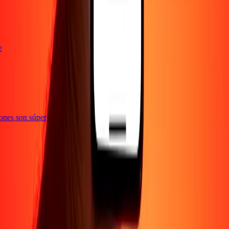
nte
ciones son súper
Empresa
Acerca de
Blog
Empleos
Seguridad
Corporativo
Conviértete en agente
Soporte