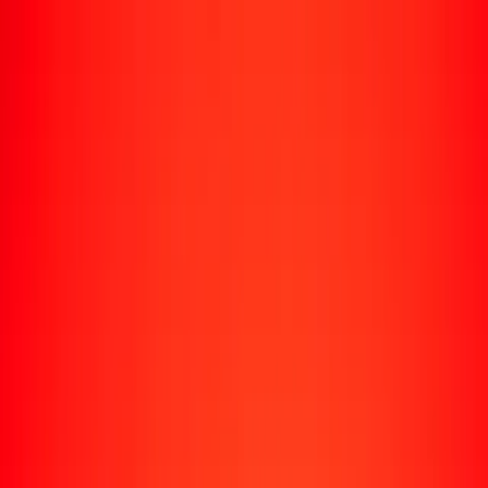
Rastrear una transferencia
Ubicaciones
Recursos
Centro de ayuda
Encuentra respuestas y soporte al cliente.
Servicios
Cobro de cheques, pago de facturas y más.
Carreras
Únete al equipo global de Ria.