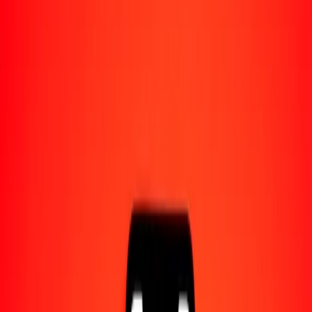
Acerca de Ria
Descubre nuestra historia y propósito.
Recursos
Obtén más información sobre Ria Money Transfer,
incluyendo nuestros servicios y soporte.
1,00 leu moldavo a kiat de Myanmar hoy
Convierte MDL a MMK al tipo de cambio actual
Cantidad
MDL