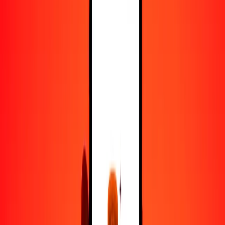
50
MDL
6035.54399
MMK
100
MDL
12,071.08798
MMK
500
MDL
60,355.43991
MMK
1000
MDL
120,710.87981
MMK
10,000
MDL
1,207,108.79815
MMK
Convertir leu moldavo a kiat
MDL
MMK
1
MDL
120.71088
MMK
5
MDL
603.55440
MMK
25
MDL
3017.77200
MMK
50
MDL
6035.54399
MMK
100
MDL
12,071.08798
MMK
500
MDL
60,355.43991
MMK
1000
MDL
120,710.87981
MMK
10,000
MDL
1,207,108.79815
MMK
Convertir kiat a leu moldavo
MMK
MDL
1
MMK
0.00828
MDL
5
MMK
0.04142
MDL