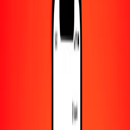
Convertido a
MMK
1,00 MDL = 120.71087981 MMK
leu moldavo a kiat — Actualizado el 7 de agosto de 2026 00:00
UTC
Enviar dinero
Usamos el tipo de cambio interbancario solo como referencia.
Inicia sesión para ver los tipos de envío reales.
Tipos de cambio MDL a MMK hoy
Convertir leu moldavo a kiat
Convertir kiat a leu moldavo
MDL
MMK
1
MDL
120.71088
MMK
5
MDL
603.55440
MMK
25
MDL
3017.77200
MMK