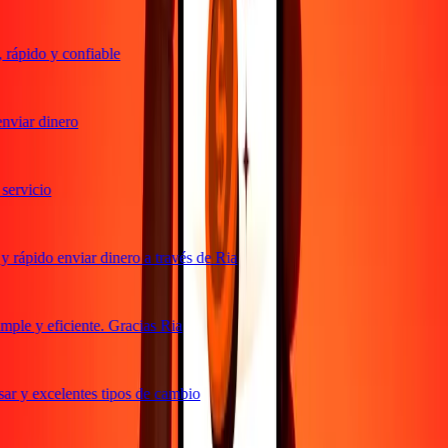
rápido y confiable
viar dinero
ervicio
 rápido enviar dinero a través de Ria
ple y eficiente. Gracias Ria
ar y excelentes tipos de cambio