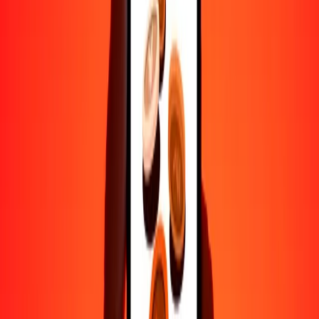
Ayuda de personas reales
Contacta a nuestro equipo de soporte 24/7 cuando lo necesites.
4.8 ★ en Play Store
Hazlo todo con la app de Ria
Envía dinero a más de 200 países, rastrea transferencias, guarda
destinatarios, encuentra sucursales cercanas y mucho más. Descarga
la app para comenzar.
Descarga la app
4.8 ★ en Play Store
Transferencias confiables desde hace 38+ años EN TODO EL
MUNDO
Lo que dicen nuestros clientes de Ria