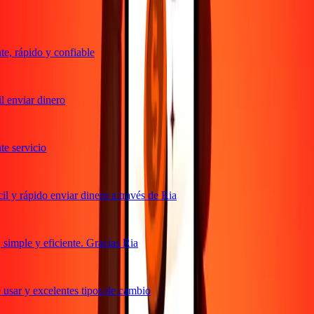
, rápido y confiable
 enviar dinero
 servicio
 y rápido enviar dinero a través de Ria
imple y eficiente. Gracias Ria
usar y excelentes tipos de cambio