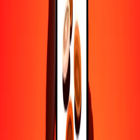
Ayuda de personas reales
Contacta a nuestro equipo de soporte 24/7 cuando lo necesites.
4.8 ★ en Play Store
Hazlo todo con la app de Ria
Envía dinero a más de 200 países, rastrea transferencias, guarda
destinatarios, encuentra sucursales cercanas y mucho más. Descarga
la app para comenzar.
Descarga la app
4.8 ★ en Play Store
Transferencias confiables desde hace 38+ años EN TODO EL
MUNDO
Lo que dicen nuestros clientes de Ria