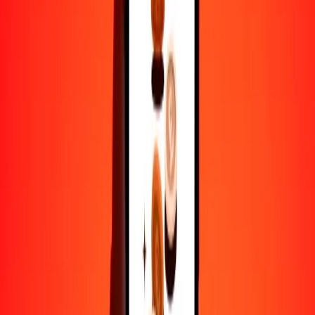
1
TJS
1.77248
LSL
5
TJS
8.86241
LSL
25
TJS
44.31207
LSL
50
TJS
88.62414
LSL
100
TJS
177.24829
LSL
500
TJS
886.24144
LSL
1000
TJS
1772.48288
LSL
10,000
TJS
17,724.82883
LSL
Por qué elegir Ria Money Transfer para enviar dinero
internacionalmente
Más de 35 años de experiencia confiable
Entrega rápida y conveniente
Envía dinero en pocos toques a más de 190 países con Ria.
Transferencias seguras en todo el mundo
Confía en nosotros: hemos realizado más de mil millones de
transferencias seguras.