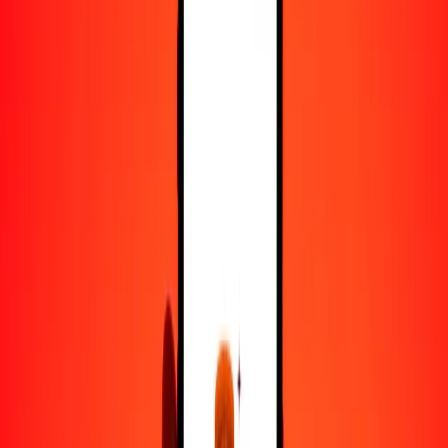
25
LSL
14.10451
TJS
50
LSL
28.20902
TJS
100
LSL
56.41803
TJS
500
LSL
282.09017
TJS
1000
LSL
564.18034
TJS
10,000
LSL
5641.80343
TJS
Convertir loti lesothense a somoni tayiko
LSL
TJS
1
LSL
0.56418
TJS
5
LSL
2.82090
TJS
25
LSL
14.10451
TJS
50
LSL
28.20902
TJS
100
LSL
56.41803
TJS
500
LSL
282.09017
TJS
1000
LSL
564.18034
TJS
10,000
LSL
5641.80343
TJS
Convertir somoni tayiko a loti lesothense
TJS
LSL