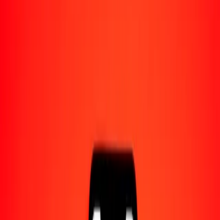
Acerca de Ria
Descubre nuestra historia y propósito.
Recursos
Obtén más información sobre Ria Money Transfer,
incluyendo nuestros servicios y soporte.
1,00 loti lesotense a somoni tayiko hoy
Convierte LSL a TJS al tipo de cambio actual
Cantidad
LSL