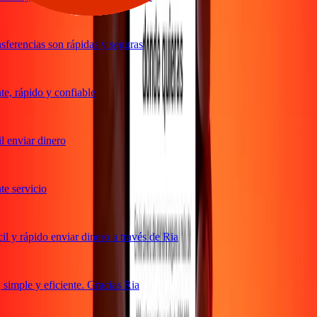
ferencias son rápidas y seguras
, rápido y confiable
 enviar dinero
 servicio
 y rápido enviar dinero a través de Ria
imple y eficiente. Gracias Ria