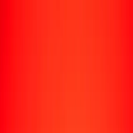
Rastrear una transferencia
Ubicaciones
Recursos
Centro de ayuda
Encuentra respuestas y soporte al cliente.
Servicios
Cobro de cheques, pago de facturas y más.
Carreras
Únete al equipo global de Ria.