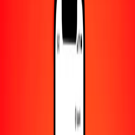
Convertido a
TJS
1,00 LSL = 0.56418034 TJS
loti lesothense a somoni tayiko — Actualizado el 7 de agosto de
2026 00:00 UTC
Enviar dinero
Usamos el tipo de cambio interbancario solo como referencia.
Inicia sesión para ver los tipos de envío reales.
Tipos de cambio LSL a TJS hoy
Convertir loti lesothense a somoni tayiko
Convertir somoni tayiko a loti lesothense
LSL
TJS
1
LSL
0.56418
TJS
5
LSL
2.82090
TJS