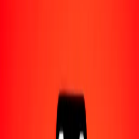
Acerca de Ria
Descubre nuestra historia y propósito.
Recursos
Obtén más información sobre Ria Money Transfer,
incluyendo nuestros servicios y soporte.
100 loti lesotense a dólar canadiense hoy
Convierte LSL a CAD al tipo de cambio actual
Cantidad
LSL