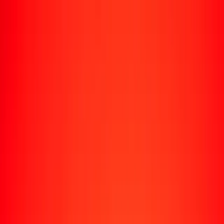
Rastrear una transferencia
Ubicaciones
Recursos
Centro de ayuda
Encuentra respuestas y soporte al cliente.
Servicios
Cobro de cheques, pago de facturas y más.
Carreras
Únete al equipo global de Ria.