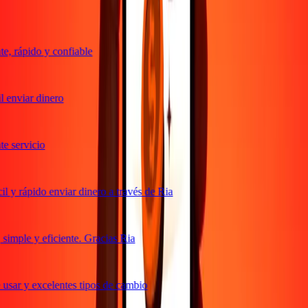
, rápido y confiable
 enviar dinero
 servicio
 y rápido enviar dinero a través de Ria
imple y eficiente. Gracias Ria
usar y excelentes tipos de cambio