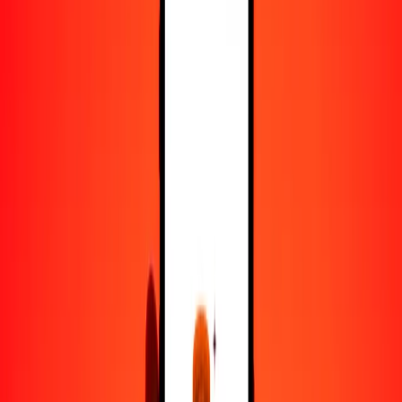
25
LSL
2.14317
CAD
50
LSL
4.28634
CAD
100
LSL
8.57268
CAD
500
LSL
42.86338
CAD
1000
LSL
85.72676
CAD
10,000
LSL
857.26761
CAD
Convertir loti lesothense a dólar canadiense
LSL
CAD
1
LSL
0.08573
CAD
5
LSL
0.42863
CAD
25
LSL
2.14317
CAD
50
LSL
4.28634
CAD
100
LSL
8.57268
CAD
500
LSL
42.86338
CAD
1000
LSL
85.72676
CAD
10,000
LSL
857.26761
CAD
Convertir dólar canadiense a loti lesothense
CAD
LSL