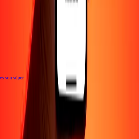
e
ones son súper
Empresa
Acerca de
Blog
Empleos
Seguridad
Corporativo
Conviértete en agente
Soporte