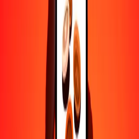
Ayuda de personas reales
Contacta a nuestro equipo de soporte 24/7 cuando lo necesites.
4.8 ★ en Play Store
Hazlo todo con la app de Ria
Envía dinero a más de 200 países, rastrea transferencias, guarda
destinatarios, encuentra sucursales cercanas y mucho más. Descarga
la app para comenzar.
Descarga la app
4.8 ★ en Play Store
Transferencias confiables desde hace 38+ años EN TODO EL
MUNDO
Lo que dicen nuestros clientes de Ria