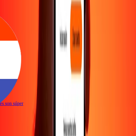
e
ones son súper