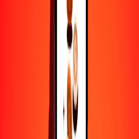
1
CAD
11.66497
LSL
5
CAD
58.32484
LSL
25
CAD
291.62422
LSL
50
CAD
583.24845
LSL
100
CAD
1166.49689
LSL
500
CAD
5832.48446
LSL
1000
CAD
11,664.96893
LSL
10,000
CAD
116,649.68930
LSL
Por qué elegir Ria Money Transfer para enviar dinero
internacionalmente
Más de 35 años de experiencia confiable
Entrega rápida y conveniente
Envía dinero en pocos toques a más de 190 países con Ria.
Transferencias seguras en todo el mundo
Confía en nosotros: hemos realizado más de mil millones de
transferencias seguras.