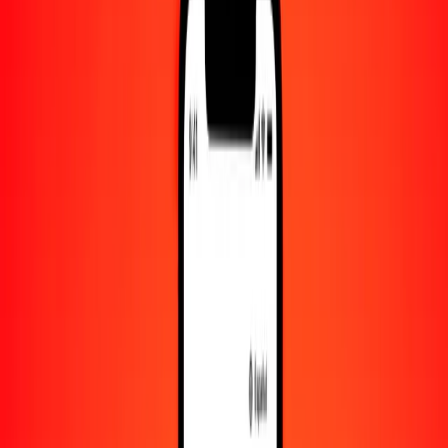
Convertido a
CAD
1,00 LSL = 0.08572676 CAD
loti lesothense a dólar canadiense — Actualizado el 7 de agosto de
2026 00:00 UTC
Enviar dinero
Usamos el tipo de cambio interbancario solo como referencia.
Inicia sesión para ver los tipos de envío reales.
Tipos de cambio LSL a CAD hoy
Convertir loti lesothense a dólar canadiense
Convertir dólar canadiense a loti lesothense
LSL
CAD
1
LSL
0.08573
CAD
5
LSL
0.42863
CAD