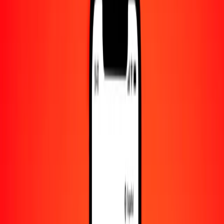
Cantidad
LKR
Convertido a
TTD
1,00 LKR = 0.02015793 TTD
rupia esrilanquesa a dólar de Trinidad y Tobago — Actualizado el 9
de agosto de 2026 00:00 UTC
Enviar dinero
Usamos el tipo de cambio interbancario solo como referencia.
Inicia sesión para ver los tipos de envío reales.
Tipos de cambio LKR a TTD hoy
Convertir rupia esrilanquesa a dólar de Trinidad y Tobago
Convertir dólar de Trinidad y Tobago a rupia esrilanquesa
LKR
TTD
1
LKR
0.02016
TTD