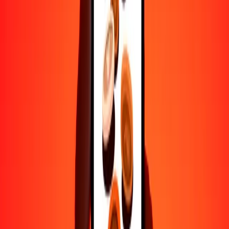
Transferencias seguras en todo el mundo
Confía en nosotros: hemos realizado más de mil millones de
transferencias seguras.
Ayuda de personas reales
Contacta a nuestro equipo de soporte 24/7 cuando lo necesites.
4.8 ★ en Play Store
Hazlo todo con la app de Ria
Envía dinero a más de 200 países, rastrea transferencias, guarda
destinatarios, encuentra sucursales cercanas y mucho más. Descarga
la app para comenzar.
Descarga la app
4.8 ★ en Play Store