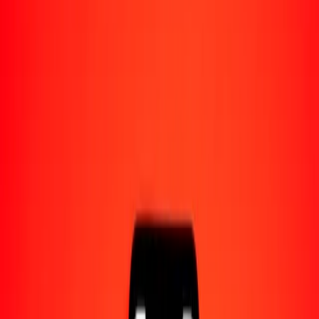
Acerca de Ria
Descubre nuestra historia y propósito.
Recursos
Obtén más información sobre Ria Money Transfer,
incluyendo nuestros servicios y soporte.
1,00 rupia esrilanquesa a dólar de Trinidad y
Tobago hoy
Convierte LKR a TTD al tipo de cambio actual