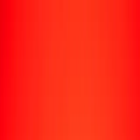
Rastrear una transferencia
Ubicaciones
Recursos
Centro de ayuda
Encuentra respuestas y soporte al cliente.
Servicios
Cobro de cheques, pago de facturas y más.
Carreras
Únete al equipo global de Ria.