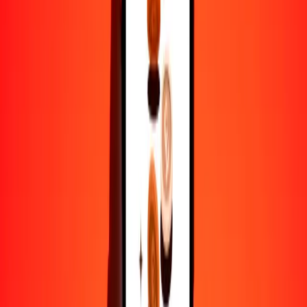
TTD
LKR
1
TTD
49.60828
LKR
5
TTD
248.04138
LKR
25
TTD
1240.20689
LKR
50
TTD
2480.41377
LKR
100
TTD
4960.82754
LKR
500
TTD
24,804.13772
LKR
1000
TTD
49,608.27545
LKR
10,000
TTD
496,082.75446
LKR
Por qué elegir Ria Money Transfer para enviar dinero
internacionalmente
Más de 35 años de experiencia confiable
Entrega rápida y conveniente
Envía dinero en pocos toques a más de 190 países con Ria.