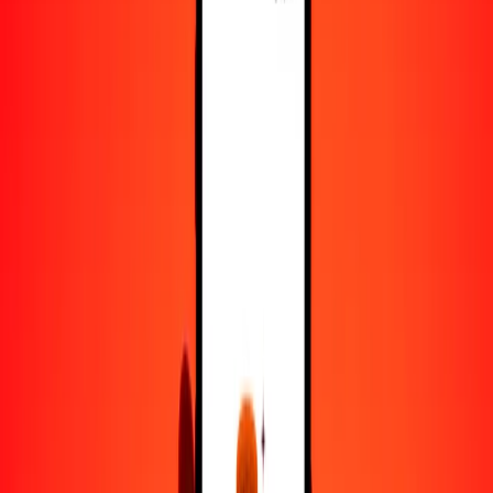
5
LKR
0.10079
TTD
25
LKR
0.50395
TTD
50
LKR
1.00790
TTD
100
LKR
2.01579
TTD
500
LKR
10.07896
TTD
1000
LKR
20.15793
TTD
10,000
LKR
201.57927
TTD
Convertir rupia esrilanquesa a dólar de Trinidad y
Tobago
LKR
TTD
1
LKR
0.02016
TTD
5
LKR
0.10079
TTD
25
LKR
0.50395
TTD
50
LKR
1.00790
TTD
100
LKR
2.01579
TTD
500
LKR
10.07896
TTD
1000
LKR
20.15793
TTD
10,000
LKR
201.57927
TTD
Convertir dólar de Trinidad y Tobago a rupia
esrilanquesa