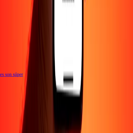
e
ones son súper
Empresa
Acerca de
Blog
Empleos
Seguridad
Corporativo
Conviértete en agente
Soporte