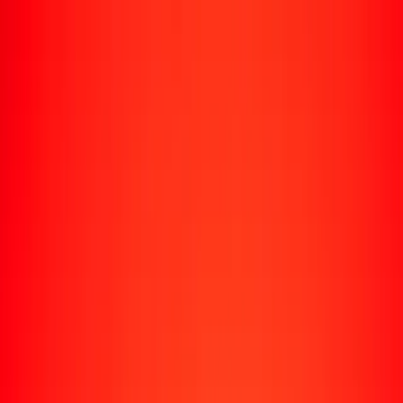
Rastrear una transferencia
Ubicaciones
Recursos
Centro de ayuda
Encuentra respuestas y soporte al cliente.
Servicios
Cobro de cheques, pago de facturas y más.
Carreras
Únete al equipo global de Ria.