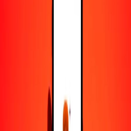
25
LKR
1.29477
MDL
50
LKR
2.58954
MDL
100
LKR
5.17909
MDL
500
LKR
25.89544
MDL
1000
LKR
51.79088
MDL
10,000
LKR
517.90880
MDL
Convertir rupia esrilanquesa a leu moldavo
LKR
MDL
1
LKR
0.05179
MDL
5
LKR
0.25895
MDL
25
LKR
1.29477
MDL
50
LKR
2.58954
MDL
100
LKR
5.17909
MDL
500
LKR
25.89544
MDL
1000
LKR
51.79088
MDL
10,000
LKR
517.90880
MDL
Convertir leu moldavo a rupia esrilanquesa
MDL
LKR