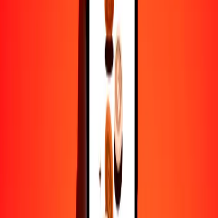
1
MDL
19.30842
LKR
5
MDL
96.54209
LKR
25
MDL
482.71047
LKR
50
MDL
965.42094
LKR
100
MDL
1930.84188
LKR
500
MDL
9654.20941
LKR
1000
MDL
19,308.41882
LKR
10,000
MDL
193,084.18817
LKR
Por qué elegir Ria Money Transfer para enviar dinero
internacionalmente
Más de 35 años de experiencia confiable
Entrega rápida y conveniente
Envía dinero en pocos toques a más de 190 países con Ria.
Transferencias seguras en todo el mundo
Confía en nosotros: hemos realizado más de mil millones de
transferencias seguras.