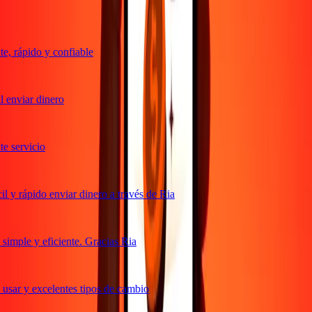
, rápido y confiable
 enviar dinero
 servicio
 y rápido enviar dinero a través de Ria
imple y eficiente. Gracias Ria
usar y excelentes tipos de cambio