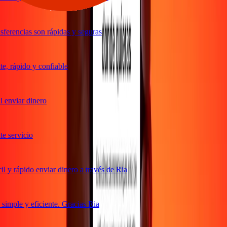
ferencias son rápidas y seguras
, rápido y confiable
 enviar dinero
 servicio
 y rápido enviar dinero a través de Ria
imple y eficiente. Gracias Ria