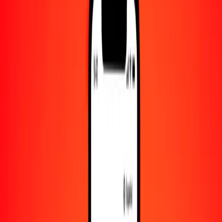
Convertido a
MDL
1,00 LKR = 0.05179088 MDL
rupia esrilanquesa a leu moldavo — Actualizado el 7 de agosto de
2026 00:00 UTC
Enviar dinero
Usamos el tipo de cambio interbancario solo como referencia.
Inicia sesión para ver los tipos de envío reales.
Tipos de cambio LKR a MDL hoy
Convertir rupia esrilanquesa a leu moldavo
Convertir leu moldavo a rupia esrilanquesa
LKR
MDL
1
LKR
0.05179
MDL
5
LKR
0.25895
MDL