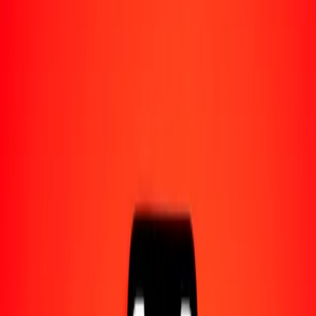
Acerca de Ria
Descubre nuestra historia y propósito.
Recursos
Obtén más información sobre Ria Money Transfer,
incluyendo nuestros servicios y soporte.
10 mil rupia esrilanquesa a leu moldavo hoy
Convierte LKR a MDL al tipo de cambio actual
Cantidad
LKR