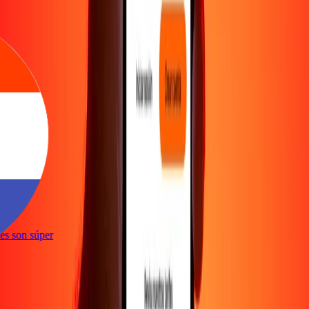
e
ones son súper