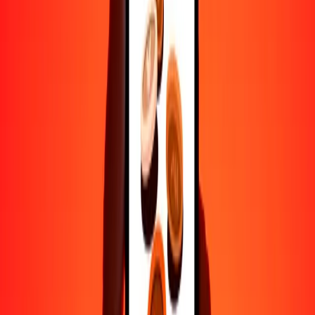
Ayuda de personas reales
Contacta a nuestro equipo de soporte 24/7 cuando lo necesites.
4.8 ★ en Play Store
Hazlo todo con la app de Ria
Envía dinero a más de 200 países, rastrea transferencias, guarda
destinatarios, encuentra sucursales cercanas y mucho más. Descarga
la app para comenzar.
Descarga la app
4.8 ★ en Play Store
Transferencias confiables desde hace 38+ años EN TODO EL
MUNDO
Lo que dicen nuestros clientes de Ria