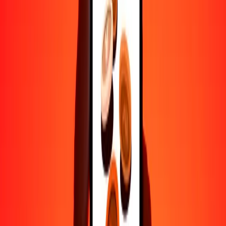
Ayuda de personas reales
Contacta a nuestro equipo de soporte 24/7 cuando lo necesites.
4.8 ★ en Play Store
Hazlo todo con la app de Ria
Envía dinero a más de 200 países, rastrea transferencias, guarda
destinatarios, encuentra sucursales cercanas y mucho más. Descarga
la app para comenzar.
Descarga la app
4.8 ★ en Play Store
Transferencias confiables desde hace 38+ años EN TODO EL
MUNDO
Lo que dicen nuestros clientes de Ria