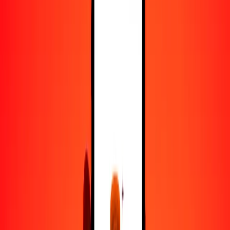
50
LBP
0.00000
XAU
100
LBP
0.00000
XAU
500
LBP
0.00000
XAU
1000
LBP
0.00000
XAU
10,000
LBP
0.00003
XAU
Convertir libra libanesa a XAU
LBP
XAU
1
LBP
0.00000
XAU
5
LBP
0.00000
XAU
25
LBP
0.00000
XAU
50
LBP
0.00000
XAU
100
LBP
0.00000
XAU
500
LBP
0.00000
XAU
1000
LBP
0.00000
XAU
10,000
LBP
0.00003
XAU
Convertir XAU a libra libanesa
XAU
LBP
1
XAU
384,615,384.61538
LBP
5
XAU
1,923,076,923.07692
LBP