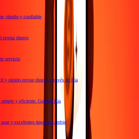
, rápido y confiable
 enviar dinero
 servicio
 y rápido enviar dinero a través de Ria
imple y eficiente. Gracias Ria
usar y excelentes tipos de cambio