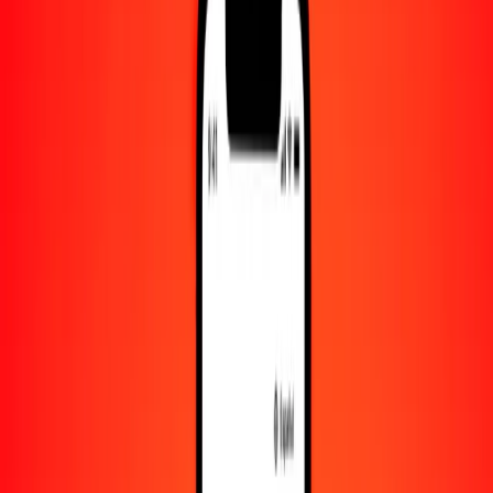
Convertido a
XAU
1,00 LBP = 0.00000000 XAU
libra libanesa a XAU — Actualizado el 8 de agosto de 2026 00:00
UTC
Enviar dinero
Usamos el tipo de cambio interbancario solo como referencia.
Inicia sesión para ver los tipos de envío reales.
Tipos de cambio LBP a XAU hoy
Convertir libra libanesa a XAU
Convertir XAU a libra libanesa
LBP
XAU
1
LBP
0.00000
XAU
5
LBP
0.00000
XAU
25
LBP
0.00000
XAU