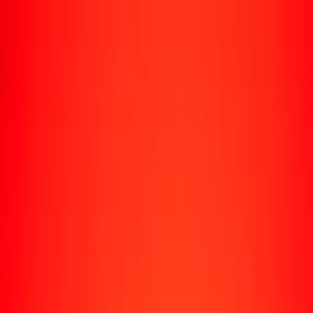
Rastrear una transferencia
Ubicaciones
Recursos
Centro de ayuda
Encuentra respuestas y soporte al cliente.
Servicios
Cobro de cheques, pago de facturas y más.
Carreras
Únete al equipo global de Ria.