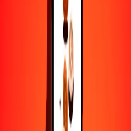
25
XAU
9,615,384,615.38462
LBP
50
XAU
19,230,769,230.76923
LBP
100
XAU
38,461,538,461.53846
LBP
500
XAU
192,307,692,307.69230
LBP
1000
XAU
384,615,384,615.38460
LBP
10,000
XAU
3,846,153,846,153.84570
LBP
Por qué elegir Ria Money Transfer para enviar dinero
internacionalmente
Más de 35 años de experiencia confiable
Entrega rápida y conveniente
Envía dinero en pocos toques a más de 190 países con Ria.
Transferencias seguras en todo el mundo
Confía en nosotros: hemos realizado más de mil millones de
transferencias seguras.