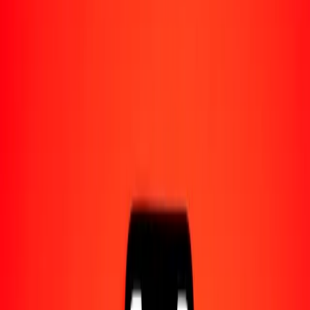
Acerca de Ria
Descubre nuestra historia y propósito.
Recursos
Obtén más información sobre Ria Money Transfer,
incluyendo nuestros servicios y soporte.
10 mil libra libanesa a oro hoy
Convierte LBP a XAU al tipo de cambio actual
Cantidad
LBP