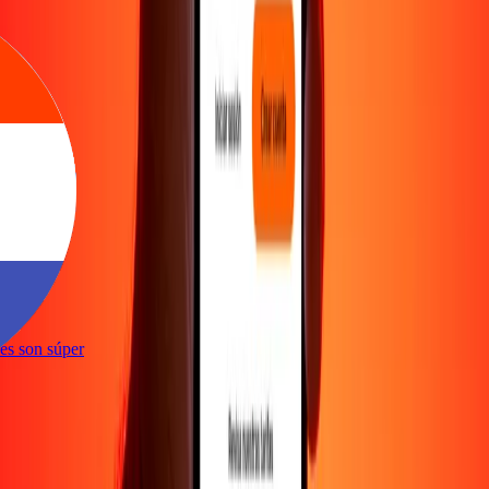
e
ones son súper