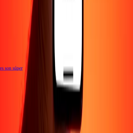
ones son súper
Empresa
Acerca de
Blog
Empleos
Seguridad
Corporativo
Conviértete en agente
Soporte