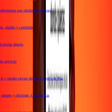
ferencias son rápidas y seguras
, rápido y confiable
 enviar dinero
 servicio
 y rápido enviar dinero a través de Ria
imple y eficiente. Gracias Ria