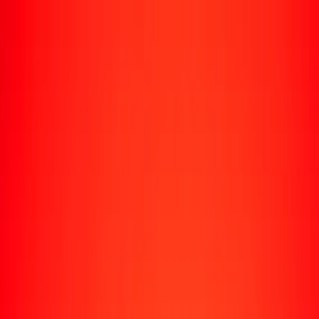
Rastrear una transferencia
Ubicaciones
Recursos
Centro de ayuda
Encuentra respuestas y soporte al cliente.
Servicios
Cobro de cheques, pago de facturas y más.
Carreras
Únete al equipo global de Ria.