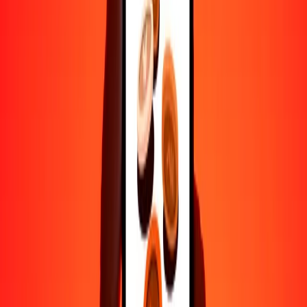
Ayuda de personas reales
Contacta a nuestro equipo de soporte 24/7 cuando lo necesites.
4.8 ★ en Play Store
Hazlo todo con la app de Ria
Envía dinero a más de 200 países, rastrea transferencias, guarda
destinatarios, encuentra sucursales cercanas y mucho más. Descarga
la app para comenzar.
Descarga la app
4.8 ★ en Play Store
Transferencias confiables desde hace 38+ años EN TODO EL
MUNDO
Lo que dicen nuestros clientes de Ria