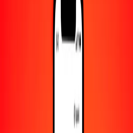
Convertido a
LAK
1,00 KRW = 16.05810106 LAK
won surcoreano a kip — Actualizado el 8 de agosto de 2026 00:00
UTC
Enviar dinero
Usamos el tipo de cambio interbancario solo como referencia.
Inicia sesión para ver los tipos de envío reales.
Tipos de cambio KRW a LAK hoy
Convertir won surcoreano a kip
Convertir kip a won surcoreano
KRW
LAK
1
KRW
16.05810
LAK
5
KRW
80.29051
LAK
25
KRW
401.45253
LAK