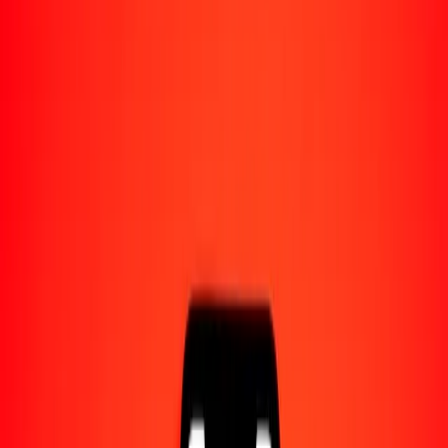
Acerca de Ria
Descubre nuestra historia y propósito.
Recursos
Obtén más información sobre Ria Money Transfer,
incluyendo nuestros servicios y soporte.
25 won surcoreano a kip laosiano hoy
Convierte KRW a LAK al tipo de cambio actual
Cantidad
KRW