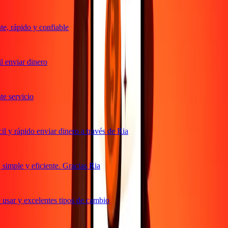
, rápido y confiable
 enviar dinero
 servicio
 y rápido enviar dinero a través de Ria
imple y eficiente. Gracias Ria
usar y excelentes tipos de cambio