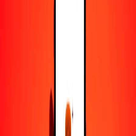
50
KRW
802.90505
LAK
100
KRW
1605.81011
LAK
500
KRW
8029.05053
LAK
1000
KRW
16,058.10106
LAK
10,000
KRW
160,581.01056
LAK
Convertir won surcoreano a kip
KRW
LAK
1
KRW
16.05810
LAK
5
KRW
80.29051
LAK
25
KRW
401.45253
LAK
50
KRW
802.90505
LAK
100
KRW
1605.81011
LAK
500
KRW
8029.05053
LAK
1000
KRW
16,058.10106
LAK
10,000
KRW
160,581.01056
LAK
Convertir kip a won surcoreano
LAK
KRW
1
LAK
0.06227
KRW
5
LAK
0.31137
KRW