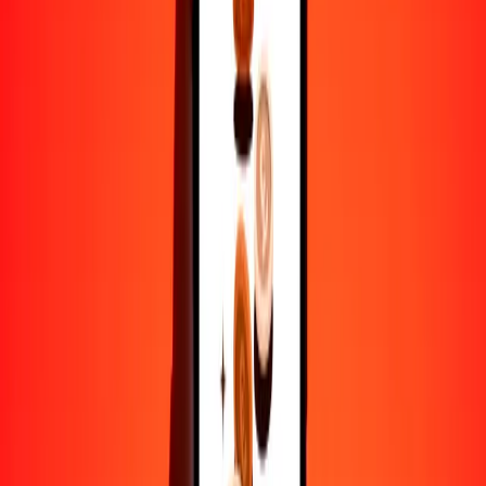
25
LAK
1.55685
KRW
50
LAK
3.11369
KRW
100
LAK
6.22739
KRW
500
LAK
31.13693
KRW
1000
LAK
62.27386
KRW
10,000
LAK
622.73864
KRW
Por qué elegir Ria Money Transfer para enviar dinero
internacionalmente
Más de 35 años de experiencia confiable
Entrega rápida y conveniente
Envía dinero en pocos toques a más de 190 países con Ria.
Transferencias seguras en todo el mundo
Confía en nosotros: hemos realizado más de mil millones de
transferencias seguras.