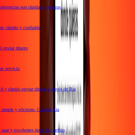
ferencias son rápidas y seguras
, rápido y confiable
 enviar dinero
 servicio
 y rápido enviar dinero a través de Ria
imple y eficiente. Gracias Ria
usar y excelentes tipos de cambio