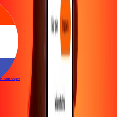
e
ones son súper