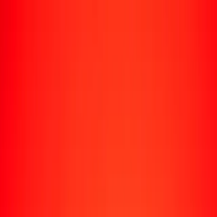
Rastrear una transferencia
Ubicaciones
Recursos
Centro de ayuda
Encuentra respuestas y soporte al cliente.
Servicios
Cobro de cheques, pago de facturas y más.
Carreras
Únete al equipo global de Ria.