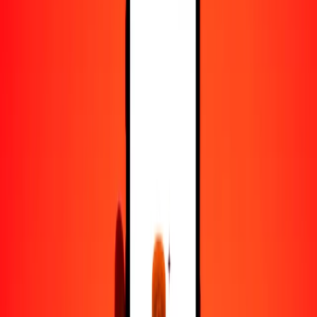
100
KHR
22.64799
AOA
500
KHR
113.23997
AOA
1000
KHR
226.47995
AOA
10,000
KHR
2264.79947
AOA
Convertir riel a kuanza
KHR
AOA
1
KHR
0.22648
AOA
5
KHR
1.13240
AOA
25
KHR
5.66200
AOA
50
KHR
11.32400
AOA
100
KHR
22.64799
AOA
500
KHR
113.23997
AOA
1000
KHR
226.47995
AOA
10,000
KHR
2264.79947
AOA
Convertir kuanza a riel
AOA
KHR
1
AOA
4.41540
KHR
5
AOA
22.07701
KHR
25
AOA
110.38505
KHR