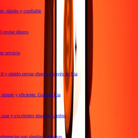
, rápido y confiable
 enviar dinero
 servicio
 y rápido enviar dinero a través de Ria
imple y eficiente. Gracias Ria
usar y excelentes tipos de cambio
ferencias son rápidas y seguras