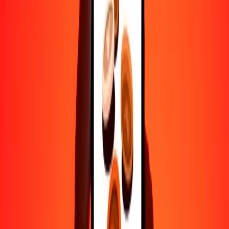
Ayuda de personas reales
Contacta a nuestro equipo de soporte 24/7 cuando lo necesites.
4.8 ★ en Play Store
Hazlo todo con la app de Ria
Envía dinero a más de 200 países, rastrea transferencias, guarda
destinatarios, encuentra sucursales cercanas y mucho más. Descarga
la app para comenzar.
Descarga la app
4.8 ★ en Play Store
Transferencias confiables desde hace 38+ años EN TODO EL
MUNDO
Lo que dicen nuestros clientes de Ria