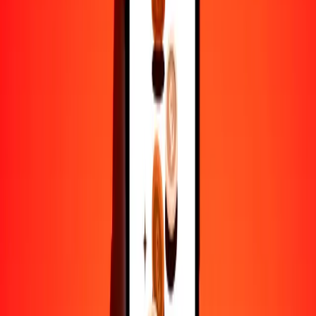
50
AOA
220.77010
KHR
100
AOA
441.54019
KHR
500
AOA
2207.70097
KHR
1000
AOA
4415.40194
KHR
10,000
AOA
44,154.01944
KHR
Por qué elegir Ria Money Transfer para enviar dinero
internacionalmente
Más de 35 años de experiencia confiable
Entrega rápida y conveniente
Envía dinero en pocos toques a más de 190 países con Ria.
Transferencias seguras en todo el mundo
Confía en nosotros: hemos realizado más de mil millones de
transferencias seguras.