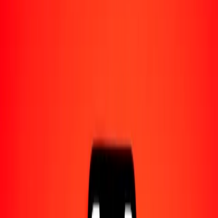
Acerca de Ria
Descubre nuestra historia y propósito.
Recursos
Obtén más información sobre Ria Money Transfer,
incluyendo nuestros servicios y soporte.
1,00 riel camboyano a kuanza angoleño hoy
Convierte KHR a AOA al tipo de cambio actual
Cantidad
KHR