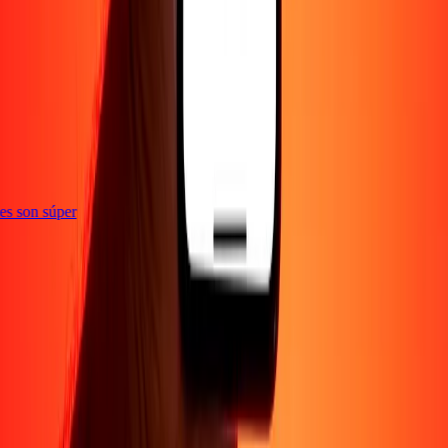
e
ones son súper
Empresa
Acerca de
Blog
Empleos
Seguridad
Corporativo
Conviértete en agente
Soporte
Política de privacidad
Aviso de cookies
Términos y