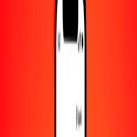
Convertido a
AOA
1,00 KHR = 0.22647995 AOA
riel a kuanza — Actualizado el 8 de agosto de 2026 00:00 UTC
Enviar dinero
Usamos el tipo de cambio interbancario solo como referencia.
Inicia sesión para ver los tipos de envío reales.
Tipos de cambio KHR a AOA hoy
Convertir riel a kuanza
Convertir kuanza a riel
KHR
AOA
1
KHR
0.22648
AOA
5
KHR
1.13240
AOA
25
KHR
5.66200
AOA
50
KHR
11.32400
AOA