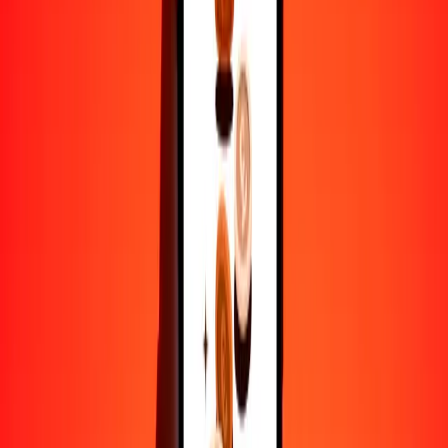
50
CLF
188,563.97221
KGS
100
CLF
377,127.94443
KGS
500
CLF
1,885,639.72213
KGS
1000
CLF
3,771,279.44426
KGS
10,000
CLF
37,712,794.44264
KGS
Por qué elegir Ria Money Transfer para enviar dinero
internacionalmente
Más de 35 años de experiencia confiable
Entrega rápida y conveniente
Envía dinero en pocos toques a más de 190 países con Ria.
Transferencias seguras en todo el mundo
Confía en nosotros: hemos realizado más de mil millones de
transferencias seguras.