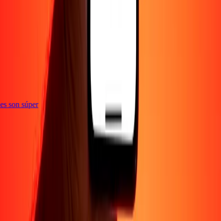
e
ones son súper
Empresa
Acerca de
Blog
Empleos
Seguridad
Corporativo
Conviértete en agente
Soporte
Política de privacidad
Aviso de cookies
Términos y