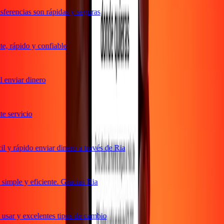
ferencias son rápidas y seguras
, rápido y confiable
 enviar dinero
 servicio
 y rápido enviar dinero a través de Ria
imple y eficiente. Gracias Ria
usar y excelentes tipos de cambio