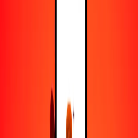
100
KGS
0.02652
CLF
500
KGS
0.13258
CLF
1000
KGS
0.26516
CLF
10,000
KGS
2.65162
CLF
Convertir som a CLF
KGS
CLF
1
KGS
0.00027
CLF
5
KGS
0.00133
CLF
25
KGS
0.00663
CLF
50
KGS
0.01326
CLF
100
KGS
0.02652
CLF
500
KGS
0.13258
CLF
1000
KGS
0.26516
CLF
10,000
KGS
2.65162
CLF
Convertir CLF a som
CLF
KGS
1
CLF
3771.27944
KGS
5
CLF
18,856.39722
KGS
25
CLF
94,281.98611
KGS