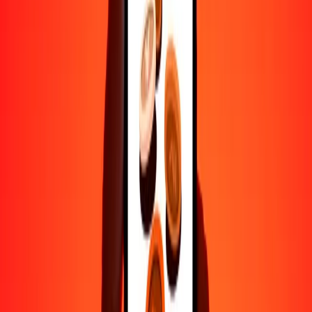
Ayuda de personas reales
Contacta a nuestro equipo de soporte 24/7 cuando lo necesites.
4.8 ★ en Play Store
Hazlo todo con la app de Ria
Envía dinero a más de 200 países, rastrea transferencias, guarda
destinatarios, encuentra sucursales cercanas y mucho más. Descarga
la app para comenzar.
Descarga la app
4.8 ★ en Play Store
Transferencias confiables desde hace 38+ años EN TODO EL
MUNDO
Lo que dicen nuestros clientes de Ria