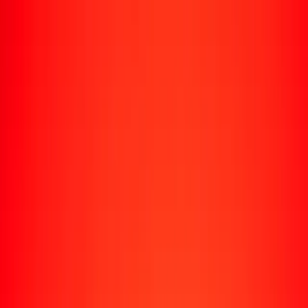
Rastrear una transferencia
Ubicaciones
Recursos
Centro de ayuda
Encuentra respuestas y soporte al cliente.
Servicios
Cobro de cheques, pago de facturas y más.
Carreras
Únete al equipo global de Ria.