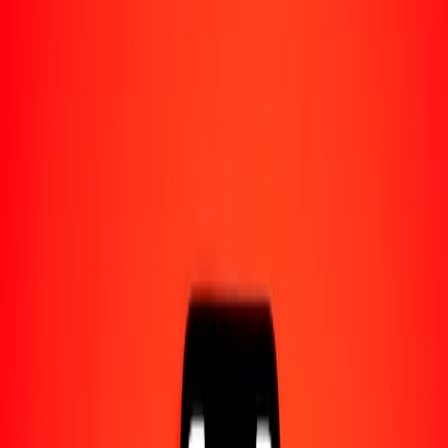
Acerca de Ria
Descubre nuestra historia y propósito.
Recursos
Obtén más información sobre Ria Money Transfer,
incluyendo nuestros servicios y soporte.
1,00 som kirguís a unidad de fomento chilena hoy
Convierte KGS a CLF al tipo de cambio actual
Cantidad
KGS