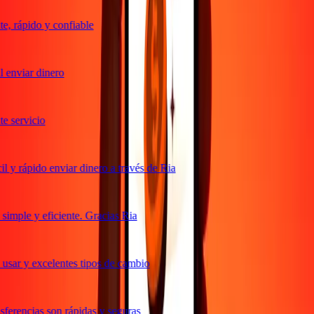
, rápido y confiable
 enviar dinero
 servicio
 y rápido enviar dinero a través de Ria
imple y eficiente. Gracias Ria
usar y excelentes tipos de cambio
ferencias son rápidas y seguras