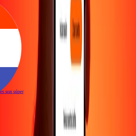
e
ones son súper