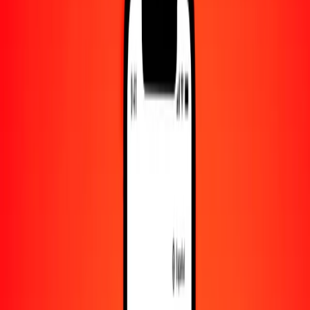
Convertido a
CLF
1,00 KGS = 0.00026516 CLF
som a CLF — Actualizado el 10 de agosto de 2026 00:00 UTC
Enviar dinero
Usamos el tipo de cambio interbancario solo como referencia.
Inicia sesión para ver los tipos de envío reales.
Tipos de cambio KGS a CLF hoy
Convertir som a CLF
Convertir CLF a som
KGS
CLF
1
KGS
0.00027
CLF
5
KGS
0.00133
CLF
25
KGS
0.00663
CLF
50
KGS
0.01326
CLF