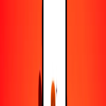
25
KES
29.46771
NPR
50
KES
58.93543
NPR
100
KES
117.87085
NPR
500
KES
589.35427
NPR
1000
KES
1178.70854
NPR
10,000
KES
11,787.08538
NPR
Convertir chelín keniano a rupia nepalí
KES
NPR
1
KES
1.17871
NPR
5
KES
5.89354
NPR
25
KES
29.46771
NPR
50
KES
58.93543
NPR
100
KES
117.87085
NPR
500
KES
589.35427
NPR
1000
KES
1178.70854
NPR
10,000
KES
11,787.08538
NPR
Convertir rupia nepalí a chelín keniano
NPR
KES