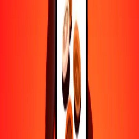
Ayuda de personas reales
Contacta a nuestro equipo de soporte 24/7 cuando lo necesites.
4.8 ★ en Play Store
Hazlo todo con la app de Ria
Envía dinero a más de 200 países, rastrea transferencias, guarda
destinatarios, encuentra sucursales cercanas y mucho más. Descarga
la app para comenzar.
Descarga la app
4.8 ★ en Play Store
Transferencias confiables desde hace 38+ años EN TODO EL
MUNDO
Lo que dicen nuestros clientes de Ria