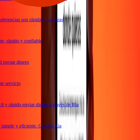
ferencias son rápidas y seguras
, rápido y confiable
 enviar dinero
 servicio
 y rápido enviar dinero a través de Ria
imple y eficiente. Gracias Ria