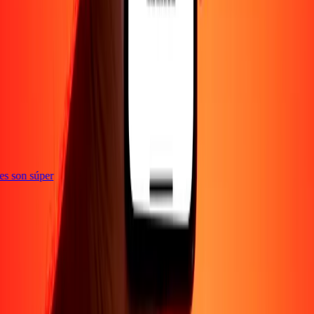
e
ones son súper
Empresa
Acerca de
Blog
Empleos
Seguridad
Corporativo
Conviértete en agente
Soporte