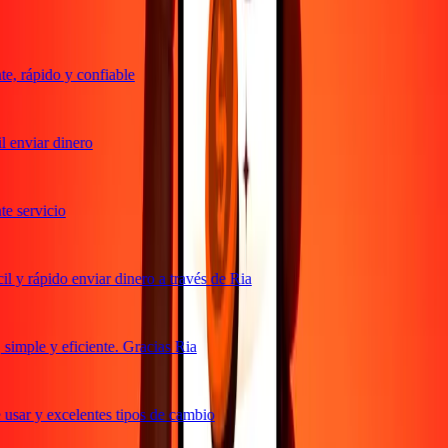
, rápido y confiable
 enviar dinero
 servicio
 y rápido enviar dinero a través de Ria
imple y eficiente. Gracias Ria
usar y excelentes tipos de cambio