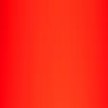
Rastrear una transferencia
Ubicaciones
Recursos
Centro de ayuda
Encuentra respuestas y soporte al cliente.
Servicios
Cobro de cheques, pago de facturas y más.
Carreras
Únete al equipo global de Ria.