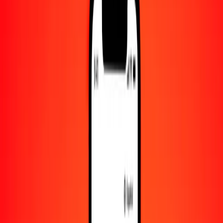
Convertido a
NPR
1,00 KES = 1.17870854 NPR
chelín keniano a rupia nepalí — Actualizado el 7 de agosto de 2026
00:00 UTC
Enviar dinero
Usamos el tipo de cambio interbancario solo como referencia.
Inicia sesión para ver los tipos de envío reales.
Tipos de cambio KES a NPR hoy
Convertir chelín keniano a rupia nepalí
Convertir rupia nepalí a chelín keniano
KES
NPR
1
KES
1.17871
NPR
5
KES
5.89354
NPR