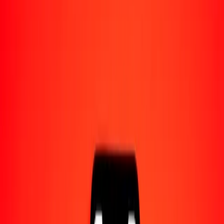
Acerca de Ria
Descubre nuestra historia y propósito.
Recursos
Obtén más información sobre Ria Money Transfer,
incluyendo nuestros servicios y soporte.
100 chelín keniano a rupia nepalí hoy
Convierte KES a NPR al tipo de cambio actual
Cantidad
KES