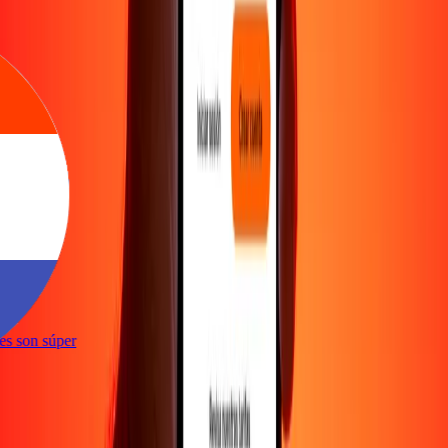
e
ones son súper