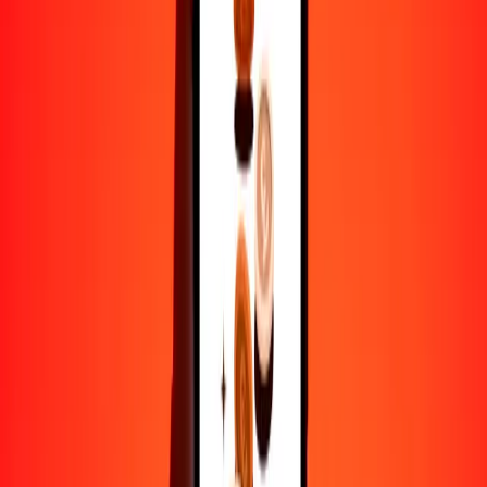
1
NPR
0.84839
KES
5
NPR
4.24193
KES
25
NPR
21.20965
KES
50
NPR
42.41931
KES
100
NPR
84.83862
KES
500
NPR
424.19308
KES
1000
NPR
848.38615
KES
10,000
NPR
8483.86151
KES
Por qué elegir Ria Money Transfer para enviar dinero
internacionalmente
Más de 35 años de experiencia confiable
Entrega rápida y conveniente
Envía dinero en pocos toques a más de 190 países con Ria.
Transferencias seguras en todo el mundo
Confía en nosotros: hemos realizado más de mil millones de
transferencias seguras.