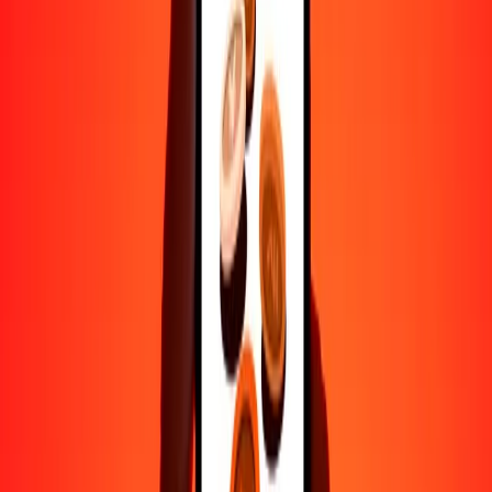
Ayuda de personas reales
Contacta a nuestro equipo de soporte 24/7 cuando lo necesites.
4.8 ★ en Play Store
Hazlo todo con la app de Ria
Envía dinero a más de 200 países, rastrea transferencias, guarda
destinatarios, encuentra sucursales cercanas y mucho más. Descarga
la app para comenzar.
Descarga la app
4.8 ★ en Play Store
Transferencias confiables desde hace 38+ años EN TODO EL
MUNDO
Lo que dicen nuestros clientes de Ria