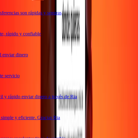
ferencias son rápidas y seguras
, rápido y confiable
enviar dinero
 servicio
 y rápido enviar dinero a través de Ria
imple y eficiente. Gracias Ria