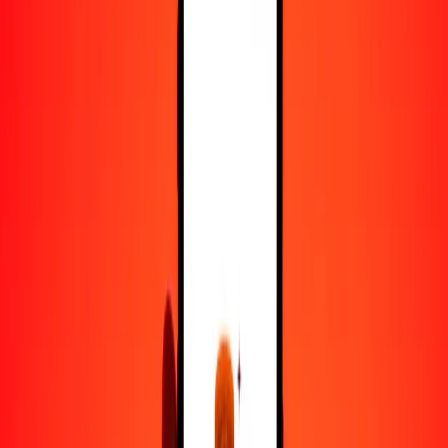
50
JOD
8400.26661
VUV
100
JOD
16,800.53323
VUV
500
JOD
84,002.66614
VUV
1000
JOD
168,005.33227
VUV
10,000
JOD
1,680,053.32274
VUV
Convertir dinar jordano a vatu
JOD
VUV
1
JOD
168.00533
VUV
5
JOD
840.02666
VUV
25
JOD
4200.13331
VUV
50
JOD
8400.26661
VUV
100
JOD
16,800.53323
VUV
500
JOD
84,002.66614
VUV
1000
JOD
168,005.33227
VUV
10,000
JOD
1,680,053.32274
VUV
Convertir vatu a dinar jordano
VUV
JOD
1
VUV
0.00595
JOD
5
VUV
0.02976
JOD