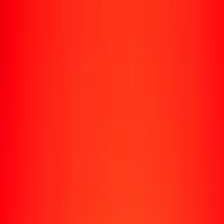
Rastrear una transferencia
Ubicaciones
Recursos
Centro de ayuda
Encuentra respuestas y soporte al cliente.
Servicios
Cobro de cheques, pago de facturas y más.
Carreras
Únete al equipo global de Ria.