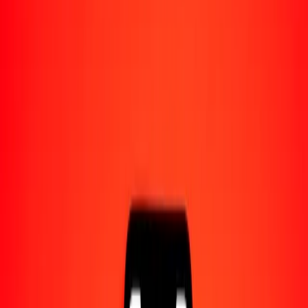
Acerca de Ria
Descubre nuestra historia y propósito.
Recursos
Obtén más información sobre Ria Money Transfer,
incluyendo nuestros servicios y soporte.
100 dinar jordano a vatu vanuatense hoy
Convierte JOD a VUV al tipo de cambio actual
Cantidad
JOD