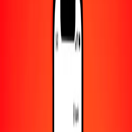
Convertido a
VUV
1,00 JOD = 168.00533227 VUV
dinar jordano a vatu — Actualizado el 8 de agosto de 2026 00:00
UTC
Enviar dinero
Usamos el tipo de cambio interbancario solo como referencia.
Inicia sesión para ver los tipos de envío reales.
Tipos de cambio JOD a VUV hoy
Convertir dinar jordano a vatu
Convertir vatu a dinar jordano
JOD
VUV
1
JOD
168.00533
VUV
5
JOD
840.02666
VUV
25
JOD
4200.13331
VUV