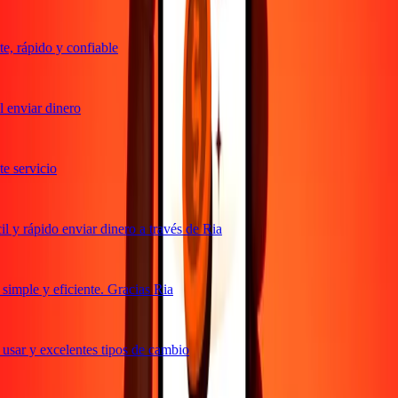
, rápido y confiable
enviar dinero
 servicio
 y rápido enviar dinero a través de Ria
imple y eficiente. Gracias Ria
usar y excelentes tipos de cambio