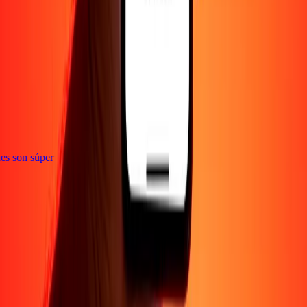
e
ones son súper
Empresa
Acerca de
Blog
Empleos
Seguridad
Corporativo
Conviértete en agente
Soporte