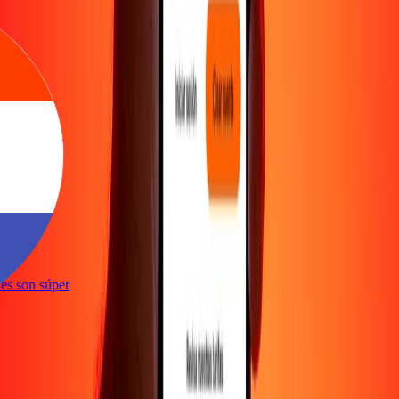
e
ones son súper