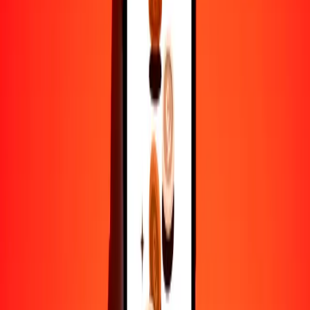
25
VUV
0.14880
JOD
50
VUV
0.29761
JOD
100
VUV
0.59522
JOD
500
VUV
2.97610
JOD
1000
VUV
5.95219
JOD
10,000
VUV
59.52192
JOD
Por qué elegir Ria Money Transfer para enviar dinero
internacionalmente
Más de 35 años de experiencia confiable
Entrega rápida y conveniente
Envía dinero en pocos toques a más de 190 países con Ria.
Transferencias seguras en todo el mundo
Confía en nosotros: hemos realizado más de mil millones de
transferencias seguras.